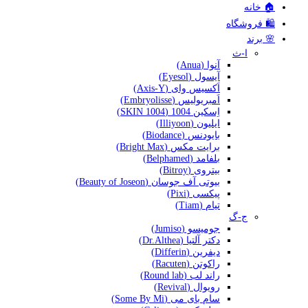
🏠 خانه
🛍️ فروشگاه
🌸 برند
ا-ث
آنوا (Anua)
آیسول (Eyesol)
اَکسیس وای (Axis-Y)
اَمبریولیس (Embryolisse)
اِسکین 1004 (SKIN 1004)
ایلیون (Illiyoon)
بایودنس (Biodance)
برایت مکس (Bright Max)
بلفامد (Belphamed)
بیتروی (Bitroy)
بیوتی آف جوسان (Beauty of Joseon)
پیکسی (Pixi)
تیام (Tiam)
ج-گ
جومیسو (Jumiso)
دکتر آلتیا (Dr.Althea)
دیفرین (Differin)
راکوتن (Racuten)
راند لب (Round lab)
رویوال (Revival)
سام بای می (Some By Mi)