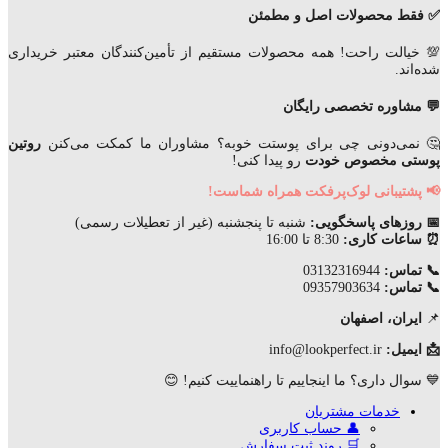
✅ فقط محصولات اصل و مطمئن
💯 خیالت راحت! همه محصولات مستقیم از تأمین‌کنندگان معتبر خریداری
شده‌اند.
💬 مشاوره تخصصی رایگان
🤔 نمی‌دونی چی برای پوستت خوبه؟ مشاوران ما کمکت می‌کنن
روتین
پوستی مخصوص خودت
رو پیدا کنی!
📢 پشتیبانی لوک‌پرفکت همراه شماست!
📅 روزهای پاسخگویی:
شنبه تا پنجشنبه (غیر از تعطیلات رسمی)
⏰ ساعات کاری:
8:30 تا 16:00
📞 تماس:
03132316944
📞 تماس:
09357903634
📌
ایران، اصفهان
📩 ایمیل:
info@lookperfect.ir
💙 سوال داری؟ ما اینجاییم تا راهنماییت کنیم! 😊
خدمات مشتریان
👤 حساب کاربری
🛒 روند ثبت سفارش