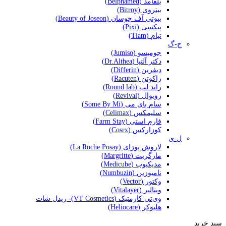
بلفامد (Belphamed)
بیتروی (Bitroy)
بیوتی آف جوسان (Beauty of Joseon)
پیکسی (Pixi)
تیام (Tiam)
ج-گ
جومیسو (Jumiso)
دکتر آلتیا (Dr.Althea)
دیفرین (Differin)
راکوتن (Racuten)
راند لب (Round lab)
رویوال (Revival)
سام بای می (Some By Mi)
سلیمکس (Celimax)
فارم استی (Farm Stay)
کوزارکس (Cosrx)
ل-ی
لاروش پوزای (La Roche Posay)
مارگریت (Margritte)
مدیکیوب (Medicube)
نامبوزین (Numbuzin)
وکتور (Vector)
ویتالیر (Vitalayer)
وی‌تی کازمتیک (VT Cosmetics)- ریدل شات
هلیوکر (Heliocare)
سبد خرید