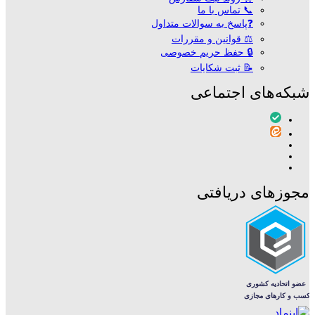
📞 تماس با ما
❓پاسخ به سوالات متداول
⚖ قوانین و مقررات
🔒 حفظ حریم خصوصی
📝 ثبت شکایات
شبکه‌های اجتماعی
مجوزهای دریافتی