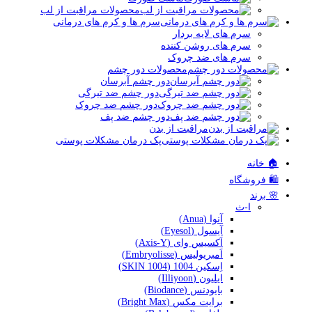
محصولات مراقبت از لب
سرم ها و کرم های درمانی
سرم های لایه بردار
سرم های روشن کننده
سرم های ضد چروک
محصولات دور چشم
دور چشم آبرسان
دور چشم ضد تیرگی
دور چشم ضد چروک
دور چشم ضد پف
مراقبت از بدن
پک درمان مشکلات پوستی
🏠 خانه
🛍️ فروشگاه
🌸 برند
ا-ث
آنوا (Anua)
آیسول (Eyesol)
اَکسیس وای (Axis-Y)
اَمبریولیس (Embryolisse)
اِسکین 1004 (SKIN 1004)
ایلیون (Illiyoon)
بایودنس (Biodance)
برایت مکس (Bright Max)