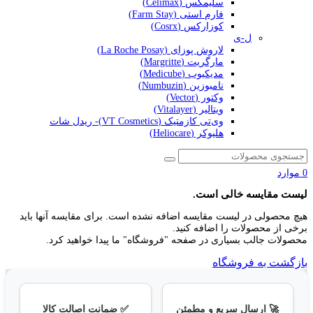
سلیمکس (Celimax)
فارم استی (Farm Stay)
کوزارکس (Cosrx)
ل-ی
لاروش پوزای (La Roche Posay)
مارگریت (Margritte)
مدیکیوب (Medicube)
نامبوزین (Numbuzin)
وکتور (Vector)
ویتالیر (Vitalayer)
وی‌تی کازمتیک (VT Cosmetics)- ریدل شات
هلیوکر (Heliocare)
0
موارد
لیست مقایسه خالی است.
هیچ محصولی در لیست مقایسه اضافه نشده است. برای مقایسه آنها باید
برخی از محصولات را اضافه کنید.
محصولات جالب بسیاری در صفحه "فروشگاه" ما پیدا خواهید کرد.
بازگشت به فروشگاه
🚀 ارسال سریع و مطمئن
✅ ضمانت اصالت کالا