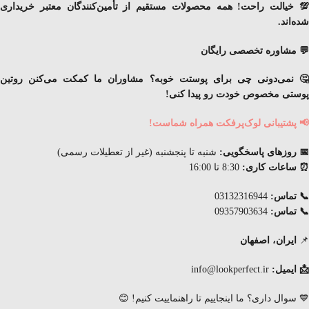
💯 خیالت راحت! همه محصولات مستقیم از تأمین‌کنندگان معتبر خریداری
شده‌اند.
💬 مشاوره تخصصی رایگان
🤔 نمی‌دونی چی برای پوستت خوبه؟ مشاوران ما کمکت می‌کنن
روتین
پوستی مخصوص خودت
رو پیدا کنی!
📢 پشتیبانی لوک‌پرفکت همراه شماست!
📅 روزهای پاسخگویی:
شنبه تا پنجشنبه (غیر از تعطیلات رسمی)
⏰ ساعات کاری:
8:30 تا 16:00
📞 تماس:
03132316944
📞 تماس:
09357903634
📌
ایران، اصفهان
📩 ایمیل:
info@lookperfect.ir
💙 سوال داری؟ ما اینجاییم تا راهنماییت کنیم! 😊