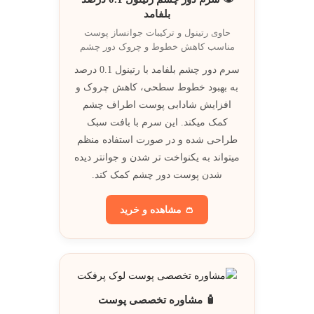
بلفامد
حاوی رتینول و ترکيبات جوانساز پوست
مناسب کاهش خطوط و چروک دور چشم
سرم دور چشم بلفامد با رتینول 0.1 درصد
به بهبود خطوط سطحی، کاهش چروک و
افزایش شادابی پوست اطراف چشم
کمک میکند. اين سرم با بافت سبک
طراحی شده و در صورت استفاده منظم
ميتواند به يکنواخت تر شدن و جوانتر ديده
شدن پوست دور چشم کمک کند.
👛 مشاهده و خريد
🧴 مشاوره تخصصی پوست