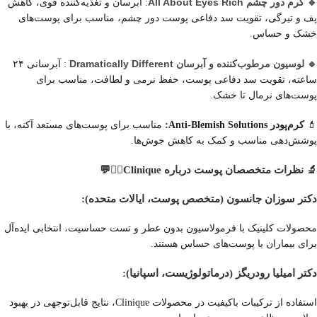
🔹 کرم دور چشم All About Eyes Rich
: آبرسان و تغذیه‌کننده قوی، کاهش
پف و تیرگی، تقویت سد دفاعی پوست دور چشم، مناسب برای پوست‌های
خشک و حساس.
🔹 لوسیون مرطوب‌کننده و آبرسان Dramatically Different
: آبرسانی ۲۴
ساعته، تقویت سد دفاعی پوست، حفظ نرمی و لطافت، مناسب برای
پوست‌های نرمال تا خشک.
💄
کرم‌پودر Anti-Blemish Solutions:
مناسب برای پوست‌های مستعد آکنه، با
پوشش‌دهی مناسب و کمک به کاهش جوش‌ها.
🔬 نظرات متخصصان پوست درباره Clinique👩‍⚕️💬
دکتر سوزان جانسون (متخصص پوست، ایالات متحده):
محصولات کلینیک با فرمولاسیون بدون عطر و تست حساسیت، انتخابی ایده‌آل
برای بیماران با پوست‌های حساس هستند.
دکتر امیلیا رودریگز (درماتولوژیست، اسپانیا):
استفاده از ترکیبات باکیفیت در محصولات Clinique، نتایج قابل‌توجهی در بهبود