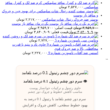
کرم ضد لک و کنترل منافذ
سلیمکس
۲,۵۲۷,۰۰۰
تومان
بوستر ضد چروک رتینال شات سلیمکس
۲,۲۱۷,۰۰۰
تومان
پک درمان منافذ باز پوست
۳,۹۵۹,۷۰۰
تومان
قیمت اصلی: ۳,۹۵۹,۷۰۰ تومان
بود.
۳,۸۴۰,۹۰۹
تومان
قیمت فعلی: ۳,۸۴۰,۹۰۹ تومان.
سرم ضد لک و روشن کننده
ویتامین سی نامبوزین شماره 5
۲,۷۲۷,۰۰۰
تومان
اسنس ضد آفتاب نامبوزین شماره 9
۲,۲۲۷,۰۰۰
تومان
``
👁️ سرم دور چشم رتینول 0.1 درصد بلفامد
حاوی رتینول و ترکيبات جوانساز پوست
مناسب کاهش خطوط و چروک دور چشم
سرم دور چشم بلفامد با رتینول 0.1 درصد به
بهبود خطوط سطحی، کاهش چروک و افزایش