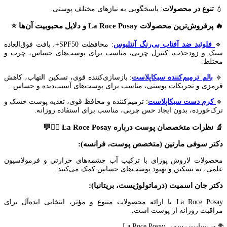
💧
تنوع در محصولات
: پاسخگویی به نیازهای مختلف پوستی.
🔥 پرفروش‌ترین محصولات La Roce Posay و دلایل محبوبیت آن‌ها ⭐
🔹
فلوئید ضد آفتاب بی‌رنگ آنتلیوس
: محافظت SPF50+، بافت فوق‌العاده
سبک و زودجذب، کنترل چربی، مناسب برای پوست‌های حساس، چرب و
مختلط.
🔹
بالم ترمیم‌کننده سیکاپلاست
: بازسازی‌کننده قوی، تسکین التهاب، کاهش
قرمزی و تحریکات پوستی، مناسب برای پوست‌های آسیب‌دیده و حساس.
🔹
کرم دست سیکاپلاست
: ترمیم‌کننده و محافظ قوی، تغذیه پوست خشک و
ترک‌خورده، بدون ایجاد حس چربی، مناسب برای استفاده روزانه.
🔬 نظرات متخصصان پوست درباره La Roce Posay 👩‍⚕️💬
دکتر سوفی مارتین (متخصص پوست، فرانسه):
محصولات لاروش پوزای با ترکیب آب چشمه‌های حرارتی و فرمولاسیون
علمی، به تسکین و بهبود پوست‌های حساس کمک می‌کنند.
دکتر جان اسمیت (درماتولوژیست، بریتانیا):
La Roce Posay با ارائه محصولات متنوع و مؤثر، انتخابی ایده‌آل برای
مراقبت روزانه از پوست است.
🌐 وب‌سایت رسمی La Roce Posay