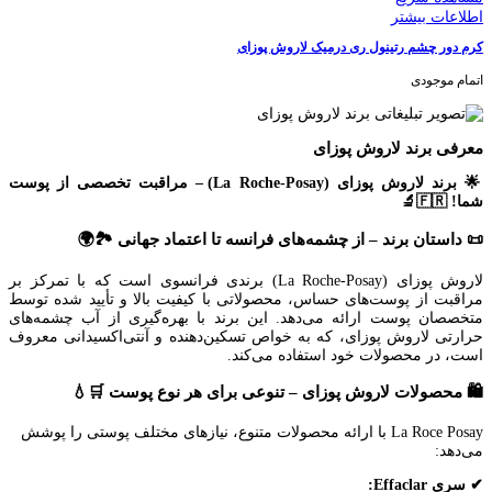
اطلاعات بیشتر
کرم دور چشم رتینول ری درمیک لاروش پوزای
اتمام موجودی
معرفی برند لاروش پوزای
🌟 برند لاروش پوزای (La Roche-Posay) – مراقبت تخصصی از پوست
شما! 🇫🇷🔬
📜 داستان برند – از چشمه‌های فرانسه تا اعتماد جهانی 🏞️🌍
لاروش پوزای (La Roche-Posay) برندی فرانسوی است که با تمرکز بر
مراقبت از پوست‌های حساس، محصولاتی با کیفیت بالا و تأیید شده توسط
متخصصان پوست ارائه می‌دهد. این برند با بهره‌گیری از آب چشمه‌های
حرارتی لاروش پوزای، که به خواص تسکین‌دهنده و آنتی‌اکسیدانی معروف
است، در محصولات خود استفاده می‌کند.
🛍️ محصولات لاروش پوزای – تنوعی برای هر نوع پوست 🛒💧
La Roce Posay با ارائه محصولات متنوع، نیازهای مختلف پوستی را پوشش
می‌دهد:
✔ سری Effaclar: