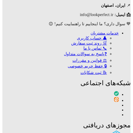
📌
ایران، اصفهان
📩 ایمیل:
info@lookperfect.ir
💙 سوال داری؟ ما اینجاییم تا راهنماییت کنیم! 😊
خدمات مشتریان
👤 حساب کاربری
🛒 روند ثبت سفارش
📞 تماس با ما
❓پاسخ به سوالات متداول
⚖ قوانین و مقررات
🔒 حفظ حریم خصوصی
📝 ثبت شکایات
شبکه‌های اجتماعی
مجوزهای دریافتی