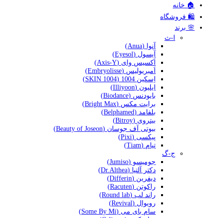
🏠 خانه
🛍️ فروشگاه
🌸 برند
ا-ث
آنوا (Anua)
آیسول (Eyesol)
اَکسیس وای (Axis-Y)
اَمبریولیس (Embryolisse)
اِسکین 1004 (SKIN 1004)
ایلیون (Illiyoon)
بایودنس (Biodance)
برایت مکس (Bright Max)
بلفامد (Belphamed)
بیتروی (Bitroy)
بیوتی آف جوسان (Beauty of Joseon)
پیکسی (Pixi)
تیام (Tiam)
ج-گ
جومیسو (Jumiso)
دکتر آلتیا (Dr.Althea)
دیفرین (Differin)
راکوتن (Racuten)
راند لب (Round lab)
رویوال (Revival)
سام بای می (Some By Mi)