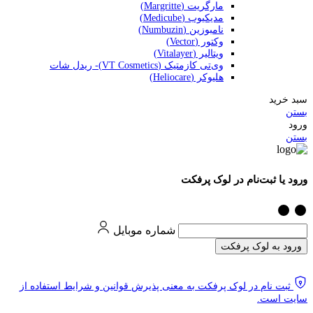
مارگریت (Margritte)
مدیکیوب (Medicube)
نامبوزین (Numbuzin)
وکتور (Vector)
ویتالیر (Vitalayer)
وی‌تی کازمتیک (VT Cosmetics)- ریدل شات
هلیوکر (Heliocare)
سبد خرید
بستن
ورود
بستن
ورود یا ثبت‌نام در لوک پرفکت
شماره موبایل
ورود به لوک پرفکت
ثبت نام در لوک پرفکت به معنی پذیرش قوانین و شرایط استفاده از
سایت است.