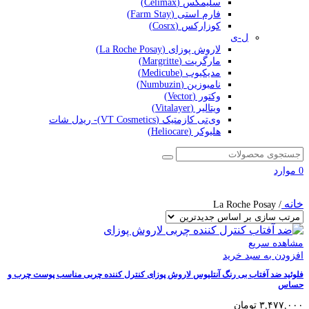
سلیمکس (Celimax)
فارم استی (Farm Stay)
کوزارکس (Cosrx)
ل-ی
لاروش پوزای (La Roche Posay)
مارگریت (Margritte)
مدیکیوب (Medicube)
نامبوزین (Numbuzin)
وکتور (Vector)
ویتالیر (Vitalayer)
وی‌تی کازمتیک (VT Cosmetics)- ریدل شات
هلیوکر (Heliocare)
0
موارد
خانه
La Roche Posay
/
مشاهده سریع
افزودن به سبد خرید
فلوئید ضد آفتاب بی رنگ آنتلیوس لاروش پوزای کنترل کننده چربی مناسب پوست چرب و
حساس
۳,۴۷۷,۰۰۰
تومان