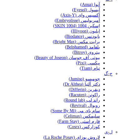
آنوا (Anua)
آیسول (Eyesol)
اَکسیس وای (Axis-Y)
اَمبریولیس (Embryolisse)
اِسکین 1004 (SKIN 1004)
ایلیون (Illiyoon)
بایودنس (Biodance)
برایت مکس (Bright Max)
بلفامد (Belphamed)
بیتروی (Bitroy)
بیوتی آف جوسان (Beauty of Joseon)
پیکسی (Pixi)
تیام (Tiam)
ج-گ
جومیسو (Jumiso)
دکتر آلتیا (Dr.Althea)
دیفرین (Differin)
راکوتن (Racuten)
راند لب (Round lab)
رویوال (Revival)
سام بای می (Some By Mi)
سلیمکس (Celimax)
فارم استی (Farm Stay)
کوزارکس (Cosrx)
ل-ی
لاروش پوزای (La Roche Posay)