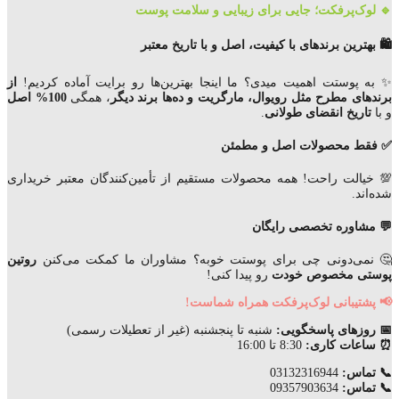
🔹 لوک‌پرفکت؛ جایی برای زیبایی و سلامت پوست
🛍️ بهترین برندهای با کیفیت، اصل و با تاریخ معتبر
✨ به پوستت اهمیت میدی؟ ما اینجا بهترین‌ها رو برایت آماده کردیم!
از
برندهای مطرح مثل رویوال، مارگریت و ده‌ها برند دیگر
، همگی
100% اصل
و با
تاریخ انقضای
طولانی
.
✅ فقط محصولات اصل و مطمئن
💯 خیالت راحت! همه محصولات مستقیم از تأمین‌کنندگان معتبر خریداری
شده‌اند.
💬 مشاوره تخصصی رایگان
🤔 نمی‌دونی چی برای پوستت خوبه؟ مشاوران ما کمکت می‌کنن
روتین
پوستی مخصوص خودت
رو پیدا کنی!
📢 پشتیبانی لوک‌پرفکت همراه شماست!
📅 روزهای پاسخگویی:
شنبه تا پنجشنبه (غیر از تعطیلات رسمی)
⏰ ساعات کاری:
8:30 تا 16:00
📞 تماس:
03132316944
📞 تماس:
09357903634