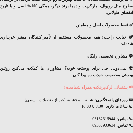
طرح مثل رویوال، مارگریت و ده‌ها برند دیگر
، همگی
100% اصل
و با
تاریخ
انقضای
طولانی
.
✅ فقط محصولات اصل و مطمئن
💯 خیالت راحت! همه محصولات مستقیم از تأمین‌کنندگان معتبر خریداری
شده‌اند.
💬 مشاوره تخصصی رایگان
🤔 نمی‌دونی چی برای پوستت خوبه؟ مشاوران ما کمکت می‌کنن
روتین
پوستی مخصوص خودت
رو پیدا کنی!
📢 پشتیبانی لوک‌پرفکت همراه شماست!
📅 روزهای پاسخگویی:
شنبه تا پنجشنبه (غیر از تعطیلات رسمی)
⏰ ساعات کاری:
8:30 تا 16:00
📞 تماس:
03132316944
📞 تماس:
09357903634