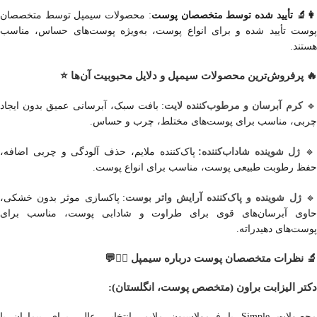
: محصولات سیمپل توسط متخصصان
👩‍🔬 تأیید شده توسط متخصصان پوست
پوست تأیید شده و برای انواع پوست، به‌ویژه پوست‌های حساس، مناسب
هستند.
🔥 پرفروش‌ترین محصولات سیمپل و دلایل محبوبیت آن‌ها ⭐
کرم آبرسان و مرطوب‌کننده لایت
: بافت سبک، آبرسانی عمیق بدون ایجاد

چربی، مناسب برای پوست‌های مختلط، چرب و حساس.
ژل شوینده شاداب‌کننده:
پاک‌کننده ملایم، حذف آلودگی و چربی اضافه،

حفظ رطوبت طبیعی پوست، مناسب برای انواع پوست.
ژل شوینده و پاک‌کننده آرایش واتر بوست
: پاکسازی موثر بدون خشکی،

حاوی آبرسان‌های قوی برای طراوت و شادابی پوست، مناسب برای
پوست‌های دهیدراته.
🔬 نظرات متخصصان پوست درباره سیمپل 👩‍⚕️💬
دکتر الیزابت براون (متخصص پوست، انگلستان):
محصولات Simple با فرمولاسیون ملایم، انتخابی عالی برای بیماران با