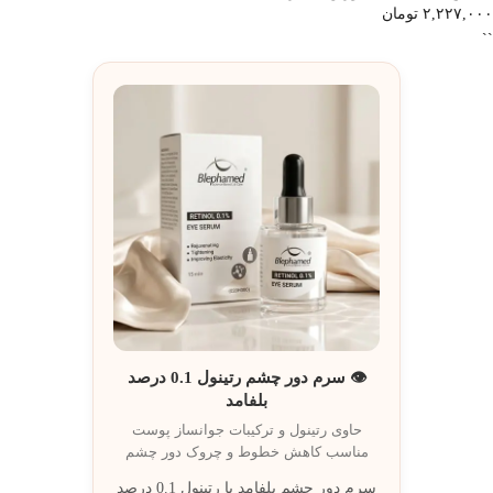
۲,۲۲۷,۰۰۰
تومان
``
👁️ سرم دور چشم رتینول 0.1 درصد
بلفامد
حاوی رتینول و ترکيبات جوانساز پوست
مناسب کاهش خطوط و چروک دور چشم
سرم دور چشم بلفامد با رتینول 0.1 درصد