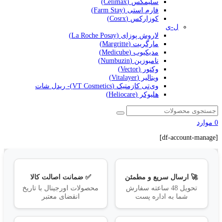
سلیمکس (Celimax)
فارم استی (Farm Stay)
کوزارکس (Cosrx)
ل-ی
لاروش پوزای (La Roche Posay)
مارگریت (Margritte)
مدیکیوب (Medicube)
نامبوزین (Numbuzin)
وکتور (Vector)
ویتالیر (Vitalayer)
وی‌تی کازمتیک (VT Cosmetics)- ریدل شات
هلیوکر (Heliocare)
0
موارد
[df-account-manage]
🚀 ارسال سریع و مطمئن
✅ ضمانت اصالت کالا
تحویل 48 ساعته سفارش
محصولات اورجینال با تاریخ
شما به اداره پست
انقضای معتبر