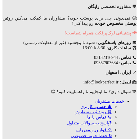
💬 مشاوره تخصصی رایگان
🤔 نمی‌دونی چی برای پوستت خوبه؟ مشاوران ما کمکت می‌کنن
روتین
پوستی مخصوص خودت
رو پیدا کنی!
📢 پشتیبانی لوک‌پرفکت همراه شماست!
📅 روزهای پاسخگویی:
شنبه تا پنجشنبه (غیر از تعطیلات رسمی)
⏰ ساعات کاری:
8:30 تا 16:00
📞 تماس:
03132316944
📞 تماس:
09357903634
📌
ایران، اصفهان
📩 ایمیل:
info@lookperfect.ir
💙 سوال داری؟ ما اینجاییم تا راهنماییت کنیم! 😊
خدمات مشتریان
👤 حساب کاربری
🛒 روند ثبت سفارش
📞 تماس با ما
❓پاسخ به سوالات متداول
⚖ قوانین و مقررات
🔒 حفظ حریم خصوصی