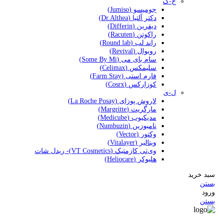
ج-گ
جومیسو (Jumiso)
دکتر آلتیا (Dr.Althea)
دیفرین (Differin)
راکوتن (Racuten)
راند لب (Round lab)
رویوال (Revival)
سام بای می (Some By Mi)
سلیمکس (Celimax)
فارم استی (Farm Stay)
کوزارکس (Cosrx)
ل-ی
لاروش پوزای (La Roche Posay)
مارگریت (Margritte)
مدیکیوب (Medicube)
نامبوزین (Numbuzin)
وکتور (Vector)
ویتالیر (Vitalayer)
وی‌تی کازمتیک (VT Cosmetics)- ریدل شات
هلیوکر (Heliocare)
سبد خرید
بستن
ورود
بستن