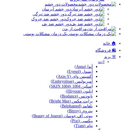
محصولات دور چشم
دور چشم آبرسان
دور چشم ضد تیرگی
دور چشم ضد چروک
دور چشم ضد پف
مراقبت از بدن
پک درمان مشکلات پوستی
🏠 خانه
🛍️ فروشگاه
🌸 برند
ا-ث
آنوا (Anua)
آیسول (Eyesol)
اَکسیس وای (Axis-Y)
اَمبریولیس (Embryolisse)
اِسکین 1004 (SKIN 1004)
ایلیون (Illiyoon)
بایودنس (Biodance)
برایت مکس (Bright Max)
بلفامد (Belphamed)
بیتروی (Bitroy)
بیوتی آف جوسان (Beauty of Joseon)
پیکسی (Pixi)
تیام (Tiam)