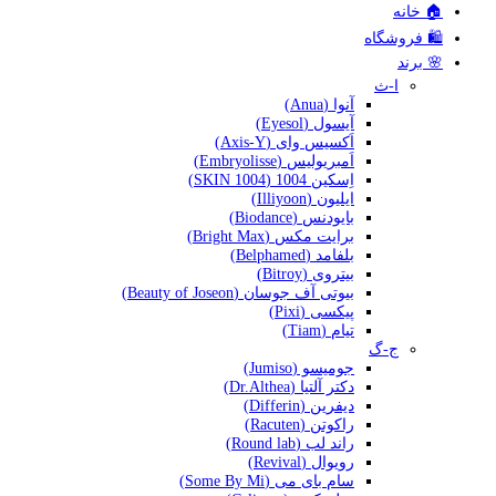
🏠 خانه
🛍️ فروشگاه
🌸 برند
ا-ث
آنوا (Anua)
آیسول (Eyesol)
اَکسیس وای (Axis-Y)
اَمبریولیس (Embryolisse)
اِسکین 1004 (SKIN 1004)
ایلیون (Illiyoon)
بایودنس (Biodance)
برایت مکس (Bright Max)
بلفامد (Belphamed)
بیتروی (Bitroy)
بیوتی آف جوسان (Beauty of Joseon)
پیکسی (Pixi)
تیام (Tiam)
ج-گ
جومیسو (Jumiso)
دکتر آلتیا (Dr.Althea)
دیفرین (Differin)
راکوتن (Racuten)
راند لب (Round lab)
رویوال (Revival)
سام بای می (Some By Mi)