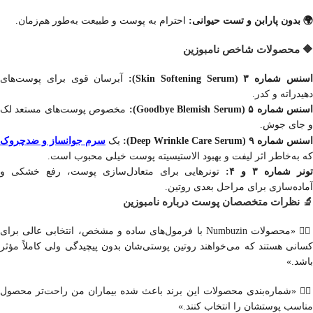
🌍 بدون پارابن و تست حیوانی:
احترام به پوست و طبیعت به‌طور هم‌زمان.
🔶 محصولات شاخص نامبوزین
سنس شماره ۳ (Skin Softening Serum):
آبرسان قوی برای پوست‌های
دهیدراته و کدر.
سنس شماره ۵ (Goodbye Blemish Serum):
مخصوص پوست‌های مستعد لک
و جای جوش.
سرم جوانساز و ضدچروک
اسنس شماره ۹ (Deep Wrinkle Care Serum):
یک
که به‌خاطر اثر لیفت و بهبود الاستیسیته پوست خیلی محبوب است.
ونر شماره ۳ و ۴:
تونرهایی برای متعادل‌سازی پوست، رفع خشکی و
آماده‌سازی برای مراحل بعدی روتین.
🔬 نظرات متخصصان پوست درباره نامبوزین
👩‍⚕️ «محصولات Numbuzin با فرمول‌های ساده و مشخص، انتخابی عالی برای
کسانی هستند که می‌خواهند روتین پوستی‌شان بدون پیچیدگی ولی کاملاً مؤثر
باشد.»
👨‍⚕️ «شماره‌بندی محصولات این برند باعث شده بیماران من راحت‌تر محصول
مناسب پوستشان را انتخاب کنند.»