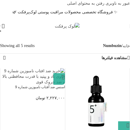
عبور به ناوبری
رفتن به محتوای اصلی
✨ فروشگاه تخصصی محصولات مراقبت پوستی لوک‌پرفکت 🌿
0
م
خانه
/
Numbuzin
Showing all 5 results
مشاهده فیلترها
اسنس ضد آفتاب نامبوزین شماره 9
۲,۲۲۷,۰۰۰
تومان