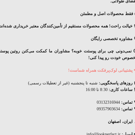
قضای
طولانی
.
فقط محصولات اصل و مطمئن
 خیالت راحت! همه محصولات مستقیم از تأمین‌کنندگان معتبر خریداری شده‌اند.
 مشاوره تخصصی رایگان
 نمی‌دونی چی برای پوستت خوبه؟ مشاوران ما کمکت می‌کنن
روتین پوست
صوص خودت
رو پیدا کنی!
 پشتیبانی لوک‌پرفکت همراه شماست!
 روزهای پاسخگویی:
شنبه تا پنجشنبه (غیر از تعطیلات رسمی)
ساعات کاری:
8:30 تا 16:00
 تماس:
03132316944
 تماس:
09357903634
ایران، اصفهان
 ایمیل:
info@lookperfect.ir