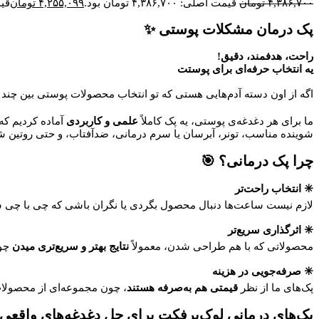
۴,۳۸۶,۷۰۰
تومان
قیمت اصلی: ۴,۳۸۶,۷۰۰ تومان بود.
۴,۲۵۵,۰۹۹
تومان
قیمت 
پک درمان مشکلات پوستی ✨
راحت، هدفمند، دقیق!
یه انتخاب حرفه‌ای برای پوستت
اگه از اون دسته آدم‌هایی هستی که تو انتخاب محصولات پوستی بین چند م
ما برای هر دغدغه‌ی پوستی، یه پک کاملاً
علمی و کاربردی
آماده کردیم ک
شوینده مناسب، تونر، آبرسان یا سرم درمانی، ضدآفتاب، و حتی روتین 
چرا پک درمانی؟ 🎯
✳️ انتخاب راحت‌تر
لازم نیست ساعت‌ها دنبال محصول بگردی یا نگران باشی که چی با چی ساز
✳️ اثرگذاری سریع‌تر
محصولاتی که با هم طراحی شدن، معمولاً
نتایج بهتر و سریع‌تری میدن
چون
✳️ صرفه‌جویی در هزینه
پک‌های ما از نظر
قیمتی هم به‌صرفه هستند
، چون مجموعه‌ای از محصولات
پک‌های درمانی لوک‌پرفکت برای حل دغدغه‌های واقع