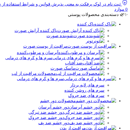
ثبت نام در لوک پرفکت به معنی پذیرش قوانین و شرایط استفاده از
0
موارد
✨🌿 دسته‌بندی محصولات پوستی
پاک کننده
پاک کننده آرایش صورت
شوینده صورت
تونر
مراقبت از پوست صورت
آبرسان و مرطوب‌کننده
سرم ها و کرم های درمانی
ضد آفتاب
ماسک صورت
محصولات مراقبت از لب
سرم ها و کرم های درمانی
سرم های لایه بردار
سرم های روشن کننده
سرم های ضد چروک
محصولات دور چشم
دور چشم آبرسان
دور چشم ضد تیرگی
دور چشم ضد چروک
دور چشم ضد پف
مراقبت از بدن