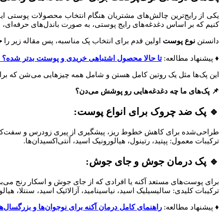
یکی از رایج‌ترین چالش‌های مشتریان هنگام انتخاب محصولات پوستی این
کنیم که بر اساس دغدغه‌های رایج پوستی، به صورت باندل‌های حرفه‌ای،
دانستن
نوع پوست
اولین قدم برای انتخاب پک مناسبه، پس مقاله زیر را
ح
♦️ پیشنهاد مطالعه:
تا حالا محصول اشتباهی خریدی و پوستت بدتر شده؟ 🤦
این پک‌ها مثل یک روتین کامل هستن و شامل همه چیزهایی می‌شن که برا
📌 پک‌های ما چه دغدغه‌هایی رو پوشش می‌دن؟
🔹 پک ضد چروک برای انواع پوست:
طراحی‌شده برای کاهش خطوط ریز، پیشگیری از پیری زودرس و سفت‌ک
ترکیبات معمول: پپتید، رتینول، هیالورونیک اسید، آنتی‌اکسیدان‌ها.
🔹 پک درمان جوش و جای جوش:
برای پوست‌های مستعد آکنه یا افرادی که از جای جوش و اسکار رنج می‌ب
ترکیبات کلیدی: سالیسیلیک اسید، نیاسینامید، آزالائیک اسید، سنتلا، هیالو
♦️ پیشنهاد مطالعه:
راهنمای کامل درمان آکنه برای نوجوان‌ها و بزرگسال‌ها