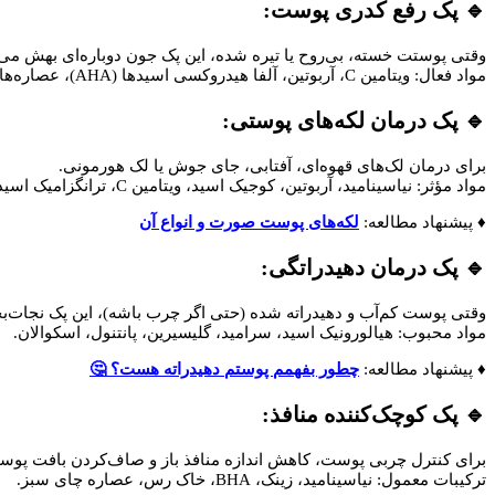
🔹 پک رفع کدری پوست:
وقتی پوستت خسته، بی‌روح یا تیره شده، این پک‌ جون دوباره‌ای بهش می‌
مواد فعال: ویتامین C، آربوتین، آلفا هیدروکسی اسیدها (AHA)، عصاره‌های گیاهی شفاف‌کننده.
🔹 پک درمان لکه‌های پوستی:
برای درمان لک‌های قهوه‌ای، آفتابی، جای جوش یا لک هورمونی.
مواد مؤثر: نیاسینامید، آربوتین، کوجیک اسید، ویتامین C، ترانگزامیک اسید.
♦️ پیشنهاد مطالعه:
لکه‌های پوست صورت و انواع آن
🔹 پک درمان دهیدراتگی:
وقتی پوست کم‌آب و دهیدراته شده (حتی اگر چرب باشه)، این پک نجات‌ب
مواد محبوب: هیالورونیک اسید، سرامید، گلیسیرین، پانتنول، اسکوالان.
♦️ پیشنهاد مطالعه:
چطور بفهمم پوستم دهیدراته هست؟ 🤔
🔹 پک کوچک‌کننده منافذ:
برای کنترل چربی پوست، کاهش اندازه منافذ باز و صاف‌کردن بافت پوس
ترکیبات معمول: نیاسینامید، زینک، BHA، خاک رس، عصاره چای سبز.