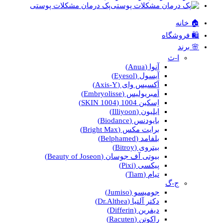
پک درمان مشکلات پوستی
🏠 خانه
🛍️ فروشگاه
🌸 برند
ا-ث
آنوا (Anua)
آیسول (Eyesol)
اَکسیس وای (Axis-Y)
اَمبریولیس (Embryolisse)
اِسکین 1004 (SKIN 1004)
ایلیون (Illiyoon)
بایودنس (Biodance)
برایت مکس (Bright Max)
بلفامد (Belphamed)
بیتروی (Bitroy)
بیوتی آف جوسان (Beauty of Joseon)
پیکسی (Pixi)
تیام (Tiam)
ج-گ
جومیسو (Jumiso)
دکتر آلتیا (Dr.Althea)
دیفرین (Differin)
راکوتن (Racuten)