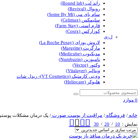
راند لب (Round lab)
رویوال (Revival)
سام بای می (Some By Mi)
سلیمکس (Celimax)
فارم استی (Farm Stay)
کوزارکس (Cosrx)
ل-ی
لاروش پوزای (La Roche Posay)
مارگریت (Margritte)
مدیکیوب (Medicube)
نامبوزین (Numbuzin)
وکتور (Vector)
ویتالیر (Vitalayer)
وی‌تی کازمتیک (VT Cosmetics)- ریدل شات
هلیوکر (Heliocare)
0
موارد
خانه
فروشگاه
مراقبت از پوست صورت
/
/
/
پک درمان مشکلات پوستی
نمایش
10
20
30