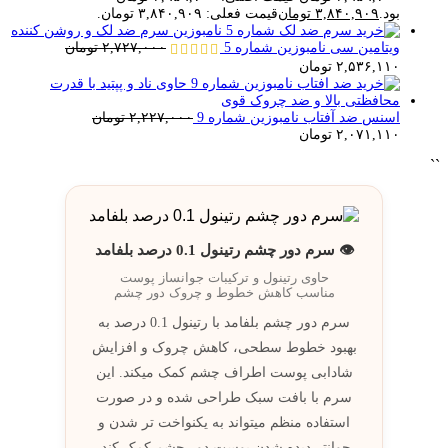
بود.
۳,۸۴۰,۹۰۹
تومان
قیمت فعلی: ۳,۸۴۰,۹۰۹ تومان.
سرم ضد لک و روشن کننده
ویتامین سی نامبوزین شماره 5
۲,۷۲۷,۰۰۰
تومان
۲,۵۳۶,۱۱۰
تومان
اسنس ضد آفتاب نامبوزین شماره 9
۲,۲۲۷,۰۰۰
تومان
۲,۰۷۱,۱۱۰
تومان
``
👁️ سرم دور چشم رتینول 0.1 درصد بلفامد
حاوی رتینول و ترکيبات جوانساز پوست
مناسب کاهش خطوط و چروک دور چشم
سرم دور چشم بلفامد با رتینول 0.1 درصد به
بهبود خطوط سطحی، کاهش چروک و افزایش
شادابی پوست اطراف چشم کمک میکند. اين
سرم با بافت سبک طراحی شده و در صورت
استفاده منظم ميتواند به يکنواخت تر شدن و
جوانتر ديده شدن پوست دور چشم کمک کند.