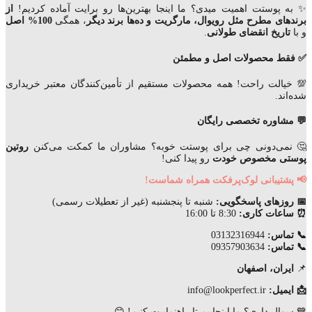
✨ به پوستت اهمیت میدی؟ ما اینجا بهترین‌ها رو برایت آماده کردیم!
از
برندهای مطرح مثل رویوال، مارگریت و ده‌ها برند دیگر
، همگی
100% اصل
و با
تاریخ انقضای
طولانی
.
✅ فقط محصولات اصل و مطمئن
💯 خیالت راحت! همه محصولات مستقیم از تأمین‌کنندگان معتبر خریداری
شده‌اند.
💬 مشاوره تخصصی رایگان
🤔 نمی‌دونی چی برای پوستت خوبه؟ مشاوران ما کمکت می‌کنن
روتین
پوستی مخصوص خودت
رو پیدا کنی!
📢 پشتیبانی لوک‌پرفکت همراه شماست!
📅 روزهای پاسخگویی:
شنبه تا پنجشنبه (غیر از تعطیلات رسمی)
⏰ ساعات کاری:
8:30 تا 16:00
📞 تماس:
03132316944
📞 تماس:
09357903634
📌
ایران، اصفهان
📩 ایمیل:
info@lookperfect.ir
💙 سوال داری؟ ما اینجاییم تا راهنماییت کنیم! 😊