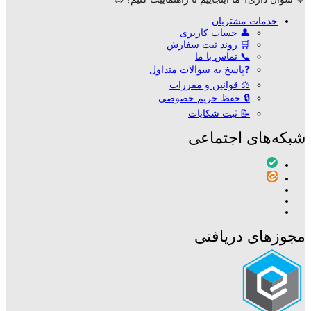
خدمات مشتریان
👤 حساب کاربری
🛒 روند ثبت سفارش
📞 تماس با ما
❓پاسخ به سوالات متداول
⚖ قوانین و مقررات
🔒 حفظ حریم خصوصی
📝 ثبت شکایات
شبکه‌های اجتماعی
مجوزهای دریافتی