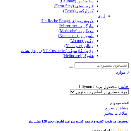
سلیمکس (Celimax)
فارم استی (Farm Stay)
کوزارکس (Cosrx)
ل-ی
لاروش پوزای (La Roche Posay)
مارگریت (Margritte)
مدیکیوب (Medicube)
نامبوزین (Numbuzin)
وکتور (Vector)
ویتالیر (Vitalayer)
وی‌تی کازمتیک (VT Cosmetics)- ریدل شات
هلیوکر (Heliocare)
0
موارد
خانه
/
محصول برند
/
Illiyoon
اتمام موجودی
مشاهده سریع
اطلاعات بیشتر
لوسیون مرطوب کننده و ترمیم کننده سرامید ایلیون حجم 128 میلی‌لیتر
اتمام موجودی