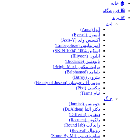
🏠 خانه
🛍️ فروشگاه
🌸 برند
ا-ث
آنوا (Anua)
آیسول (Eyesol)
اَکسیس وای (Axis-Y)
اَمبریولیس (Embryolisse)
اِسکین 1004 (SKIN 1004)
ایلیون (Illiyoon)
بایودنس (Biodance)
برایت مکس (Bright Max)
بلفامد (Belphamed)
بیتروی (Bitroy)
بیوتی آف جوسان (Beauty of Joseon)
پیکسی (Pixi)
تیام (Tiam)
ج-گ
جومیسو (Jumiso)
دکتر آلتیا (Dr.Althea)
دیفرین (Differin)
راکوتن (Racuten)
راند لب (Round lab)
رویوال (Revival)
سام بای می (Some By Mi)