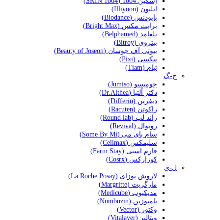
اِسکین 1004 (SKIN 1004)
ایلیون (Illiyoon)
بایودنس (Biodance)
برایت مکس (Bright Max)
بلفامد (Belphamed)
بیتروی (Bitroy)
بیوتی آف جوسان (Beauty of Joseon)
پیکسی (Pixi)
تیام (Tiam)
ج-گ
جومیسو (Jumiso)
دکتر آلتیا (Dr.Althea)
دیفرین (Differin)
راکوتن (Racuten)
راند لب (Round lab)
رویوال (Revival)
سام بای می (Some By Mi)
سلیمکس (Celimax)
فارم استی (Farm Stay)
کوزارکس (Cosrx)
ل-ی
لاروش پوزای (La Roche Posay)
مارگریت (Margritte)
مدیکیوب (Medicube)
نامبوزین (Numbuzin)
وکتور (Vector)
ویتالیر (Vitalayer)