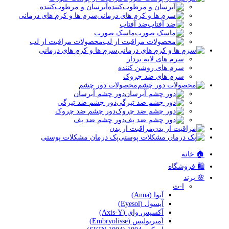
آبرسان و مرطوب‌کننده
سرم ها و کرم های درمانی
ضد آفتاب
ماسک صورت
محصولات مراقبت از لب
سرم ها و کرم های درمانی
سرم های لایه بردار
سرم های روشن کننده
سرم های ضد چروک
محصولات دور چشم
دور چشم آبرسان
دور چشم ضد تیرگی
دور چشم ضد چروک
دور چشم ضد پف
مراقبت از بدن
پک درمان مشکلات پوستی
🏠 خانه
🛍️ فروشگاه
🌸 برند
ا-ث
آنوا (Anua)
آیسول (Eyesol)
اَکسیس وای (Axis-Y)
اَمبریولیس (Embryolisse)