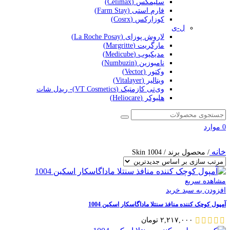
سلیمکس (Celimax)
فارم استی (Farm Stay)
کوزارکس (Cosrx)
ل-ی
لاروش پوزای (La Roche Posay)
مارگریت (Margritte)
مدیکیوب (Medicube)
نامبوزین (Numbuzin)
وکتور (Vector)
ویتالیر (Vitalayer)
وی‌تی کازمتیک (VT Cosmetics)- ریدل شات
هلیوکر (Heliocare)
0
موارد
خانه
/
محصول برند
/
Skin 1004
مشاهده سریع
افزودن به سبد خرید
آمپول کوچک کننده منافذ سنتلا ماداگاسکار اسکین 1004
۲,۲۱۷,۰۰۰
تومان