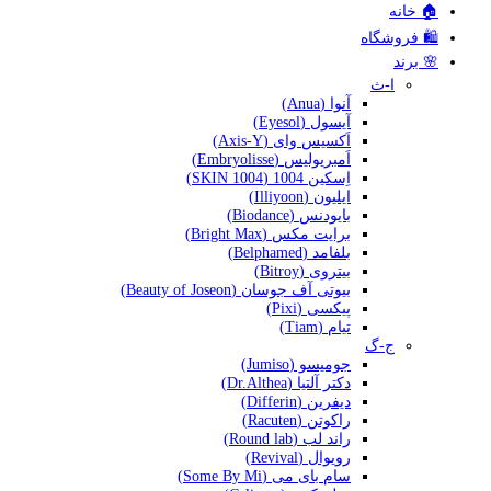
🏠 خانه
🛍️ فروشگاه
🌸 برند
ا-ث
آنوا (Anua)
آیسول (Eyesol)
اَکسیس وای (Axis-Y)
اَمبریولیس (Embryolisse)
اِسکین 1004 (SKIN 1004)
ایلیون (Illiyoon)
بایودنس (Biodance)
برایت مکس (Bright Max)
بلفامد (Belphamed)
بیتروی (Bitroy)
بیوتی آف جوسان (Beauty of Joseon)
پیکسی (Pixi)
تیام (Tiam)
ج-گ
جومیسو (Jumiso)
دکتر آلتیا (Dr.Althea)
دیفرین (Differin)
راکوتن (Racuten)
راند لب (Round lab)
رویوال (Revival)
سام بای می (Some By Mi)