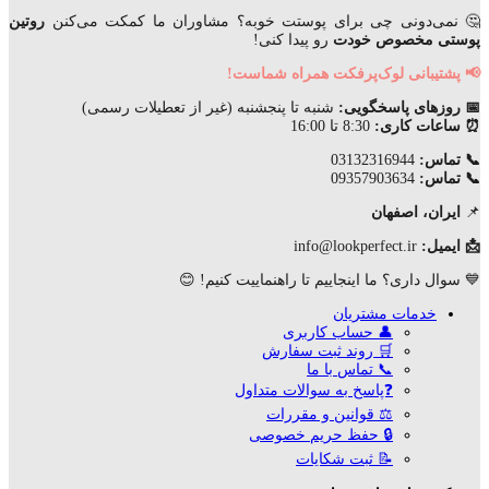
🤔 نمی‌دونی چی برای پوستت خوبه؟ مشاوران ما کمکت می‌کنن
روتین
پوستی مخصوص خودت
رو پیدا کنی!
📢 پشتیبانی لوک‌پرفکت همراه شماست!
📅 روزهای پاسخگویی:
شنبه تا پنجشنبه (غیر از تعطیلات رسمی)
⏰ ساعات کاری:
8:30 تا 16:00
📞 تماس:
03132316944
📞 تماس:
09357903634
📌
ایران، اصفهان
📩 ایمیل:
info@lookperfect.ir
💙 سوال داری؟ ما اینجاییم تا راهنماییت کنیم! 😊
خدمات مشتریان
👤 حساب کاربری
🛒 روند ثبت سفارش
📞 تماس با ما
❓پاسخ به سوالات متداول
⚖ قوانین و مقررات
🔒 حفظ حریم خصوصی
📝 ثبت شکایات