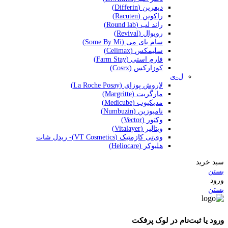
دیفرین (Differin)
راکوتن (Racuten)
راند لب (Round lab)
رویوال (Revival)
سام بای می (Some By Mi)
سلیمکس (Celimax)
فارم استی (Farm Stay)
کوزارکس (Cosrx)
ل-ی
لاروش پوزای (La Roche Posay)
مارگریت (Margritte)
مدیکیوب (Medicube)
نامبوزین (Numbuzin)
وکتور (Vector)
ویتالیر (Vitalayer)
وی‌تی کازمتیک (VT Cosmetics)- ریدل شات
هلیوکر (Heliocare)
سبد خرید
بستن
ورود
بستن
ورود یا ثبت‌نام در لوک پرفکت