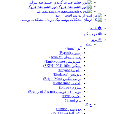
دور چشم ضد تیرگی
دور چشم ضد چروک
دور چشم ضد پف
مراقبت از بدن
پک درمان مشکلات پوستی
🏠 خانه
🛍️ فروشگاه
🌸 برند
ا-ث
آنوا (Anua)
آیسول (Eyesol)
اَکسیس وای (Axis-Y)
اَمبریولیس (Embryolisse)
اِسکین 1004 (SKIN 1004)
ایلیون (Illiyoon)
بایودنس (Biodance)
برایت مکس (Bright Max)
بلفامد (Belphamed)
بیتروی (Bitroy)
بیوتی آف جوسان (Beauty of Joseon)
پیکسی (Pixi)
تیام (Tiam)
ج-گ
جومیسو (Jumiso)
دکتر آلتیا (Dr.Althea)