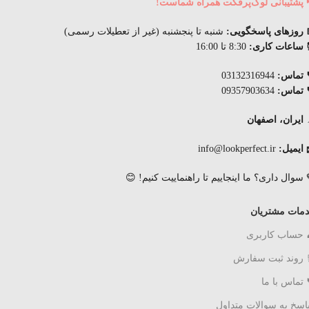
 پشتیبانی لوک‌پرفکت همراه شماست!
 روزهای پاسخگویی:
شنبه تا پنجشنبه (غیر از تعطیلات رسمی)
ساعات کاری:
8:30 تا 16:00
 تماس:
03132316944
 تماس:
09357903634
ایران، اصفهان
 ایمیل:
info@lookperfect.ir
 سوال داری؟ ما اینجاییم تا راهنماییت کنیم! 😊
مات مشتریان
 حساب کاربری
 روند ثبت سفارش
 تماس با ما
اسخ به سوالات متداول