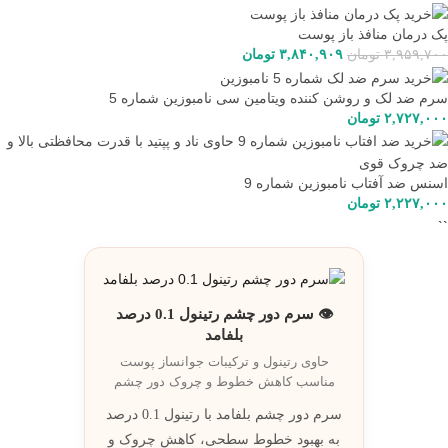
پک درمان منافذ باز پوست
۳,۹۵۹,۷۰۰
تومان
۳,۸۴۰,۹۰۹
تومان
سرم ضد لک و روشن کننده ویتامین سی نامبوزین شماره 5
۲,۷۲۷,۰۰۰
تومان
اسنس ضد آفتاب نامبوزین شماره 9
۲,۲۲۷,۰۰۰
تومان
``
👁️ سرم دور چشم رتینول 0.1 درصد
بلفامد
حاوی رتینول و ترکيبات جوانساز پوست
مناسب کاهش خطوط و چروک دور چشم
سرم دور چشم بلفامد با رتینول 0.1 درصد
به بهبود خطوط سطحی، کاهش چروک و