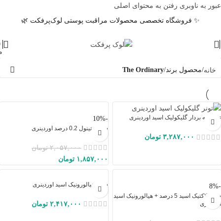
عبور به ناوبری
رفتن به محتوای اصلی
✨ فروشگاه تخصصی محصولات مراقبت پوستی لوک‌پرفکت 🌿
0
م
خانه
/
محصول برند
/
The Ordinary
تونر لایه بردار گلیکولیک اسید اوردینری
-10%
سرم رتینول 0.2 درصد اوردینری
۳,۲۸۷,۰۰۰
تومان
۲,۰۵۷,۰۰۰
تومان
۱,۸۵۷,۰۰۰
تومان
سرم هیالورونیک اسید اوردینری
-8%
سرم لاکتیک اسید 5 درصد + هیالورونیک اسید
اوردینری
۲,۴۱۷,۰۰۰
تومان