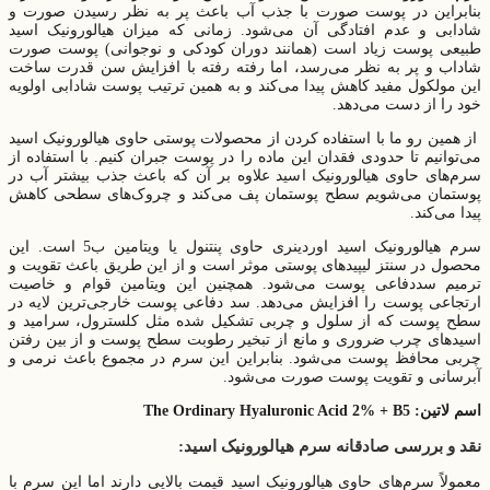
بنابراین در پوست صورت با جذب آب باعث پر به نظر رسیدن صورت و
شادابی و عدم افتادگی آن می‌‌شود. زمانی که میزان هیالورونیک اسید
طبیعی پوست زیاد است (همانند دوران کودکی و نوجوانی) پوست صورت
شاداب و پر به نظر می‌‌رسد، اما رفته رفته با افزایش سن قدرت ساخت
این مولکول مفید کاهش پیدا می‌کند و به همین ترتیب پوست شادابی اولویه
خود را از دست می‌دهد.
از همین رو ما با استفاده کردن از محصولات پوستی حاوی هیالورونیک اسید
می‌توانیم تا حدودی فقدان این ماده را در پوست جبران کنیم. با استفاده از
سرم‌ها‌ی حاوی هیالورونیک اسید علاوه بر آن که باعث جذب بیشتر آب در
پوستمان می‌‌شویم سطح پوستمان پف می‌کند و چروک‌ها‌ی سطحی کاهش
پیدا می‌کند.
سرم هیالورونیک اسید اوردینری حاوی پنتنول یا ویتامین ب5 است. این
محصول در سنتز لیپیدهای پوستی موثر است و از این طریق باعث تقویت و
ترمیم سددفاعی پوست می‌‌شود. همچنین این ویتامین قوام و خاصیت
ارتجاعی پوست را افزایش می‌‌دهد. سد دفاعی پوست خارجی‌ترین لایه در
سطح پوست که از سلول و چربی تشکیل شده مثل کلسترول، سرامید و
اسیدهای چرب ضروری و مانع از تبخیر رطوبت سطح پوست و از بین رفتن
چربی محافظ پوست می‌‌شود. بنابراین این سرم در مجموع باعث نرمی و
آبرسانی و تقویت پوست صورت می‌‌شود.
اسم لاتین: The Ordinary Hyaluronic Acid 2% + B5
نقد و بررسی صادقانه سرم هیالورونیک اسید:
معمولاً سرم‌ها‌ی حاوی هیالورونیک اسید قیمت بالایی دارند اما این سرم با