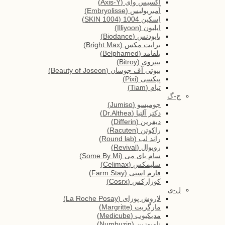
اَکسیس وای (Axis-Y)
اَمبریولیس (Embryolisse)
اِسکین 1004 (SKIN 1004)
ایلیون (Illiyoon)
بایودنس (Biodance)
برایت مکس (Bright Max)
بلفامد (Belphamed)
بیتروی (Bitroy)
بیوتی آف جوسان (Beauty of Joseon)
پیکسی (Pixi)
تیام (Tiam)
ج-گ
جومیسو (Jumiso)
دکتر آلتیا (Dr.Althea)
دیفرین (Differin)
راکوتن (Racuten)
راند لب (Round lab)
رویوال (Revival)
سام بای می (Some By Mi)
سلیمکس (Celimax)
فارم استی (Farm Stay)
کوزارکس (Cosrx)
ل-ی
لاروش پوزای (La Roche Posay)
مارگریت (Margritte)
مدیکیوب (Medicube)
نامبوزین (Numbuzin)