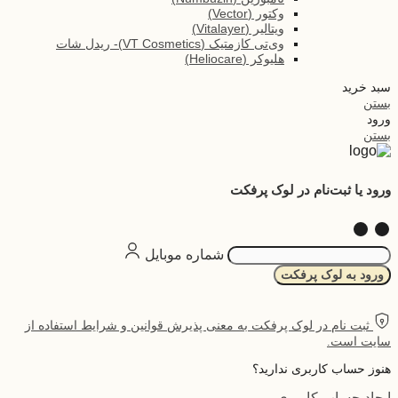
وکتور (Vector)
ویتالیر (Vitalayer)
وی‌تی کازمتیک (VT Cosmetics)- ریدل شات
هلیوکر (Heliocare)
سبد خرید
بستن
ورود
بستن
ورود یا ثبت‌نام در لوک پرفکت
شماره موبایل
ورود به لوک پرفکت
ثبت نام در لوک پرفکت به معنی پذیرش قوانین و شرایط استفاده از
سایت است.
هنوز حساب کاربری ندارید؟
ایجاد حساب کاربری