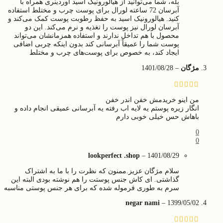
بله، شما می‌توانید از هیالورونیک اسید اوردینری همراه با
آبرسان 72 ساعته لورال برای پوست چرب و مختلط استفاده
کنید. هیالورونیک اسید به حفظ رطوبت پوست کمک می‌کند و
آبرسان لورال نیز پوست را تغذیه و نرم می‌کند. این دو
محصول با هم تداخل ندارند و استفاده همزمانشان می‌تواند
پوست شما را عمیقاً آبرسانی کند بدون اینکه چربی اضافی
ایجاد کند، به خصوص برای پوست‌های چرب و مختلط​
مژگان
–
1401/08/28
من اینو خریدمش خفن اندر خفن
انگار زیره پوستم یه لایه اب رفته یه آبرسانی عمیقی انجام داده و
باهاش حس خیلی خوبی دارم
0
0
lookperfect .shop
–
1401/08/29
سلام مژگان عزیز.ممنون که نظرت را با ما به اشتراک
گذاشتی. ای کاش جنس پوستت را هم نوشته بودی البته این
سرم به طوری فرموله شده که برای هر جنس پوستی مناسبه
negar nami
–
1399/05/02