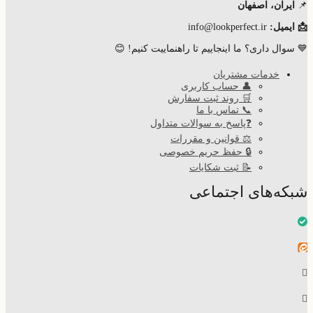
📌
ایران، اصفهان
📩 ایمیل:
info@lookperfect.ir
💙 سوال داری؟ ما اینجاییم تا راهنماییت کنیم! 😊
خدمات مشتریان
👤 حساب کاربری
🛒 روند ثبت سفارش
📞 تماس با ما
❓پاسخ به سوالات متداول
⚖ قوانین و مقررات
🔒 حفظ حریم خصوصی
📝 ثبت شکایات
شبکه‌های اجتماعی