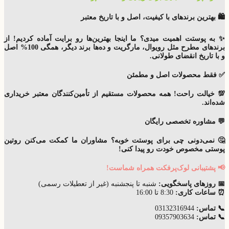
🛍️ بهترین برندهای با کیفیت، اصل و با تاریخ معتبر
✨ به پوستت اهمیت میدی؟ ما اینجا بهترین‌ها رو برایت آماده کردیم!
از
برندهای مطرح مثل رویوال، مارگریت و ده‌ها برند دیگر
، همگی
100% اصل
و با
تاریخ انقضای
طولانی
.
✅ فقط محصولات اصل و مطمئن
💯 خیالت راحت! همه محصولات مستقیم از تأمین‌کنندگان معتبر خریداری
شده‌اند.
💬 مشاوره تخصصی رایگان
🤔 نمی‌دونی چی برای پوستت خوبه؟ مشاوران ما کمکت می‌کنن
روتین
پوستی مخصوص خودت
رو پیدا کنی!
📢 پشتیبانی لوک‌پرفکت همراه شماست!
📅 روزهای پاسخگویی:
شنبه تا پنجشنبه (غیر از تعطیلات رسمی)
⏰ ساعات کاری:
8:30 تا 16:00
📞 تماس:
03132316944
📞 تماس:
09357903634