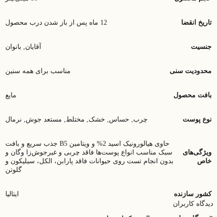
تاریخ انقضا
12 ماه پس از باز شدن درب محصول
جنسیت
آقایان
,
بانوان
محدودیت سنی
مناسب برای همه سنین
بافت محصول
مایع
نوع پوست
چرب
,
حساس
,
خشک
,
مختلط
,
مستعد جوش
,
نرمال
حاوی هیالورونیک اسید 2% و ویتامین B5 جذب سریع و بافت
ویژگی‌های
سبک مناسب انواع پوست‌ها فاقد چربی و غیرجوش‌زا وگان و
خاص
بدون انجام تست روی حیوانات فاقد پارابن، الکل، سیلیکون و
گلوتن
کشور سازنده
ایتالیا
دیدگاه کاربران