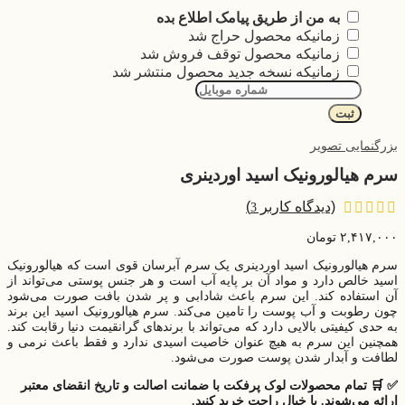
به من از طریق پیامک اطلاع بده
زمانیکه محصول حراج شد
زمانیکه محصول توقف فروش شد
زمانیکه نسخه جدید محصول منتشر شد
ثبت
بزرگنمایی تصویر
سرم هیالورونیک اسید اوردینری
(دیدگاه کاربر
)
3
۲,۴۱۷,۰۰۰
تومان
سرم هیالورونیک اسید اوردینری یک سرم آبرسان قوی است که هیالورونیک
اسید خالص دارد و مواد آن بر پایه آب است و هر جنس پوستی می‌تواند از
آن استفاده کند. این سرم باعث شادابی و پر شدن بافت صورت می‌‌شود
چون رطوبت و آب پوست را تامین می‌‌کند. سرم هیالورونیک اسید این برند
به حدی کیفیتی بالایی دارد که می‌تواند با برندهای گرانقیمت دنیا رقابت کند.
همچنین این سرم به هیچ عنوان خاصیت اسیدی ندارد و فقط باعث نرمی و
لطافت و آبدار شدن پوست صورت می‌‌‌شود.
✅
🛒
تمام
محصولات
لوک پرفکت با
ضمانت اصالت
و
تاریخ انقضای معتبر
ارائه می‌شوند. با
خیال
راحت
خرید
کنید.