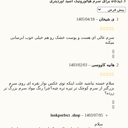
3 دیدگاه برای
سرم هیالورونیک اسید اوردینری
ی شیخان
–
1405/04/18
سرم عالی ای هست و پوست خشک رو هم خیلی خوب ابرسانی
میکنه
0
0
هانیه کاووسی
–
1403/02/03
سلام خسته نباشید علت اینکه توی عکس نوار نقره ای روی سرم
بزرگتر از سرم کوچک تر تیره تره چیه؟چرا رنگ مواد سرم بزرگ تر
زرده؟
0
0
lookperfect .shop
–
1403/07/05
سلام