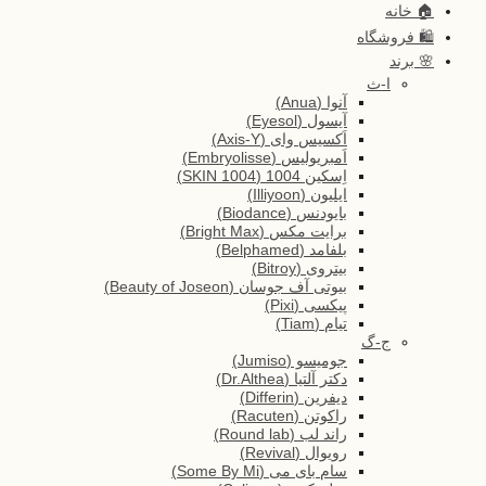
🏠 خانه
🛍️ فروشگاه
🌸 برند
ا-ث
آنوا (Anua)
آیسول (Eyesol)
اَکسیس وای (Axis-Y)
اَمبریولیس (Embryolisse)
اِسکین 1004 (SKIN 1004)
ایلیون (Illiyoon)
بایودنس (Biodance)
برایت مکس (Bright Max)
بلفامد (Belphamed)
بیتروی (Bitroy)
بیوتی آف جوسان (Beauty of Joseon)
پیکسی (Pixi)
تیام (Tiam)
ج-گ
جومیسو (Jumiso)
دکتر آلتیا (Dr.Althea)
دیفرین (Differin)
راکوتن (Racuten)
راند لب (Round lab)
رویوال (Revival)
سام بای می (Some By Mi)