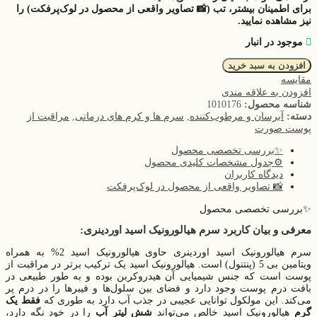
برای اطمینان بیشتر، تب (📸
تصاویر واقعی از محصول در لوک‌پرفکت
) را
نیز مشاهده نمایید.
موجود در انبار
افزودن به سبد خرید
مقایسه
افزودن به علاقه مندی
شناسه محصول:
1010176
آبرسان و مرطوب‌کننده
سرم ها و کرم های درمانی
مراقبت از
دسته:
,
,
پوست صورت
✨بررسی تخصصی محصول
⚙️جدول مشخصات کلیدی محصول
دیدگاه کاربران
📸 تصاویر واقعی از محصول در لوک‌پرفکت
✨بررسی تخصصی محصول
معرفی و بیان کاربرد سرم هیالورونیک اسید اوردینری:
سرم هیالورونیک اسید اوردینری حاوی هیالورونیک اسید 2% به همراه
ویتامین بی 5 (پنتنول) است. هیالورونیک اسید یک ترکیب برتر در مراقبت از
پوست است که جنس شیمیایی آن هیدروکربن بوده و به طور طبیعی در
بافت درم پوست وجود دارد و فضای بین سلول‌ها‌ و فیبرها را در درم پر
می‌‌کند. این مولکول توانایی عجیبی در جذب آب دارد به طوری که
فقط یک
گرم
هیالورونیک اسید خالص می‌تواند
شش لیتر آب
را در خود نگه دارد،