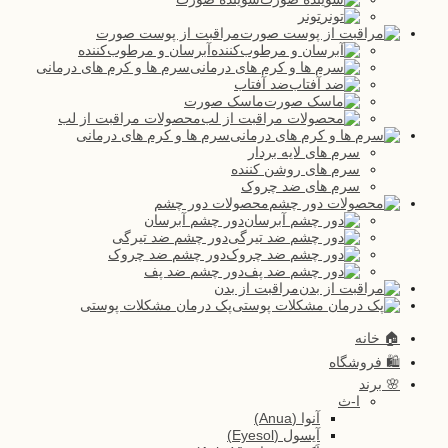
تونر
مراقبت از پوست صورت
آبرسان و مرطوب‌کننده
سرم ها و کرم های درمانی
ضد آفتاب
ماسک صورت
محصولات مراقبت از لب
سرم ها و کرم های درمانی
سرم های لایه بردار
سرم های روشن کننده
سرم های ضد چروک
محصولات دور چشم
دور چشم آبرسان
دور چشم ضد تیرگی
دور چشم ضد چروک
دور چشم ضد پف
مراقبت از بدن
پک درمان مشکلات پوستی
🏠 خانه
🛍️ فروشگاه
🌸 برند
ا-ث
آنوا (Anua)
آیسول (Eyesol)