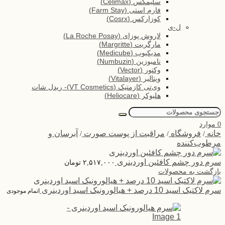
سلیمکس (Celimax)
فارم استی (Farm Stay)
کوزارکس (Cosrx)
ل-ی
لاروش پوزای (La Roche Posay)
مارگریت (Margritte)
مدیکیوب (Medicube)
نامبوزین (Numbuzin)
وکتور (Vector)
ویتالیر (Vitalayer)
وی‌تی کازمتیک (VT Cosmetics)- ریدل شات
هلیوکر (Heliocare)
0
موارد
خانه
فروشگاه
مراقبت از پوست صورت
آبرسان و
/
/
/
مرطوب‌کننده
سرم دور چشم کافئین اوردینری
۲,۵۱۷,۰۰۰
تومان
بازگشت به محصولات
سرم لاکتیک اسید 10 درصد + هیالورونیک اسید اوردینری
اتمام موجودی