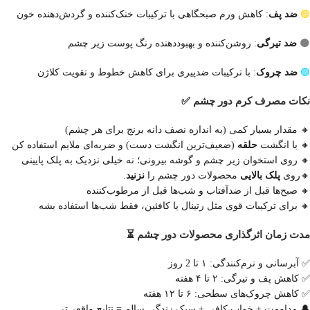
🟢
ضد پف
: کاهش ورم صبحگاهی با ترکیبات خنک‌کننده و گردش‌دهنده خون
🌑
ضد تیرگی
: روشن‌کننده و بهبوددهنده رنگ پوست زیر چشم
🟢
ضد چروک
: با ترکیبات ضدپیری برای کاهش خطوط و تقویت کلاژن
نکات مصرف کرم دور چشم ✅
🔸 مقدار بسیار کمی (به اندازه نصف دانه برنج برای هر چشم)
🔸 با انگشت
حلقه
(ضعیف‌ترین انگشت دست) و ضربه‌ای ملایم استفاده کن
🔸 روی استخوان زیر چشم و گوشه بیرونی؛ نه خیلی نزدیک به پلک پایینی
🔸روی
پلک بالایی
محصولات دور چشم را
نزنید
.
🔸 صبح‌ها قبل از ضدآفتاب و شب‌ها قبل از مرطوب‌کننده
🔸 برای ترکیبات قوی مثل رتینال یا کافئین، فقط شب‌ها استفاده بشه
مدت زمان اثرگذاری محصولات دور چشم ⏳
✅ آبرسانی و نرم‌کنندگی: ۱ تا 2 روز
✅ کاهش پف و تیرگی: ۲ تا ۴ هفته
✅ کاهش چروک‌های سطحی: ۶ تا ۱۲ هفته
🔔 مداومت + خواب کافی + سبک زندگی سالم = نتایج واقعی‌تر