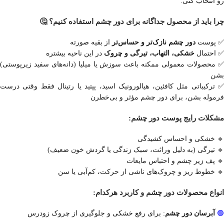
رو انتخاب کنی.
چرا باید از محصول جداگانه برای دور چشم استفاده کنیم؟ 🤔
✅ پوست
دور چشم نازک‌تر و حساس‌تر
از بقیه صورته
✅ احتمال
خشکی، التهاب، تیرگی و چروک
در این ناحیه بیشتره
✅ محصولات معمولی ممکنه باعث سوزش یا میلیا (دانه‌های سفید زیرپوستی)
بشن
✅ ترکیباتی مثل کافئین، هیالورونیک اسید، پپتید یا رتینال فقط وقتی درست
فرموله بشن، برای دور چشم مؤثر و بی‌خطرن
مشکلات رایج پوست دور چشم:
🔹 خشکی و احساس کشیدگی
🔹 تیرگی (به دلیل وراثت، سبک زندگی یا گردش خون ضعیف)
🔹 پف زیر چشم و احتباس مایعات
🔹 خطوط ریز و چروک‌های ناشی از حرکت، کم‌آبی یا سن
انواع محصولات دور چشم و کاربرد هرکدام:
🟢
آبرسان دور چشم
: برای رفع خشکی و جلوگیری از چروک زودرس