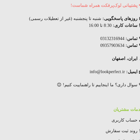
 پشتیبانی لوک‌پرفکت همراه شماست!
 روزهای پاسخگویی:
شنبه تا پنجشنبه (غیر از تعطیلات رسمی)
ساعات کاری:
8:30 تا 16:00
 تماس:
03132316944
 تماس:
09357903634
ایران، اصفهان
 ایمیل:
info@lookperfect.ir
 سوال داری؟ ما اینجاییم تا راهنماییت کنیم! 😊
مات مشتریان
 حساب کاربری
 روند ثبت سفارش