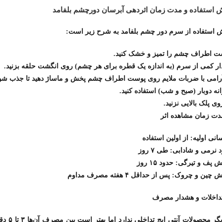
 استفاده و مدت زمان اثردهی آبرسان دورچشم بلفامد
 استفاده از سرم دور چشم بلفامد به شرح زیر است:
ت اطراف چشم را تمیز و خشک کنید.
ر کمی از سرم (به اندازه یک قطره برای هر چشم) روی انگشت حلقه بزنید.
آرامی با ضربات ملایم روی پوست اطراف چشم پخش و ماساژ دهید تا جذب شو
نه دوبار (صبح و شب) استفاده کنید.
وی پلک بالایی نزنید.
دت زمان مشاهده اثر
انی اولیه: از اولین استفاده
د نرمی و شادابی: طی ۷ روز
 پف و تیرگی: حدود ۱۵ روز
چین و چروک: پس از حداقل ۴ هفته مصرف مداوم
تداخلات و هشدار مصرف
با دیگر محصولات آنتی ایج تداخلی ندار