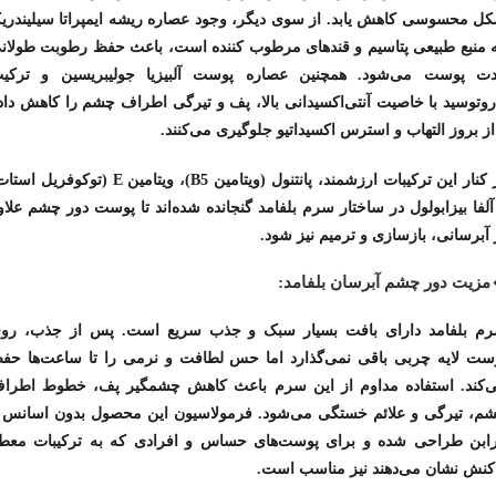
ل محسوسی کاهش یابد. از سوی دیگر، وجود عصاره ریشه ایمپراتا سیلیندریک
 منبع طبیعی پتاسیم و قندهای مرطوب کننده است، باعث حفظ رطوبت طولان
ت پوست می‌شود. همچنین عصاره پوست آلبیزیا جولیبریسین و ترکی
روتوسید با خاصیت آنتی‌اکسیدانی بالا،
پف و تیرگی اطراف چشم را کاهش داد
از بروز التهاب و استرس اکسیداتیو جلوگیری
می‌کنند.
در کنار این ترکیبات ارزشمند، پانتنول (ویتامین B5)، ویتامین E (توکوفریل 
آلفا بیزابولول در ساختار سرم بلفامد گنجانده شده‌اند تا پوست دور چشم علاو
آبرسانی، بازسازی و ترمیم
نیز شود.
مزیت دور چشم آبرسان بلفامد:
م بلفامد دارای بافت بسیار سبک و جذب سریع است. پس از جذب، رو
ست لایه چربی باقی نمی‌گذارد اما حس لطافت و نرمی را تا ساعت‌ها حف
‌کند. استفاده مداوم از این سرم باعث
کاهش چشمگیر پف، خطوط اطرا
م، تیرگی و علائم خستگی
می‌شود. فرمولاسیون این محصول بدون اسانس 
رابن طراحی شده و برای پوست‌های حساس و افرادی که به ترکیبات معط
کنش نشان می‌دهند نیز مناسب است.