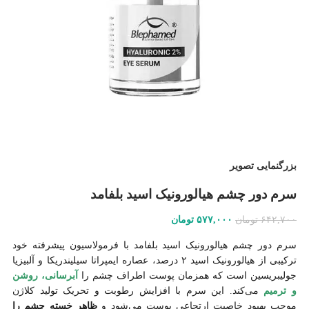
نسخ
مح
منت
بزرگنمایی تصویر
سرم دور چشم هیالورونیک اسید بلفامد
۶۴۲,۷۰۰
تومان
۵۷۷,۰۰۰
تومان
سرم دور چشم هیالورونیک اسید بلفامد با فرمولاسیون پیشرفته خود
ترکیبی از هیالورونیک اسید ۲ درصد، عصاره ایمپراتا سیلیندریکا و آلبیزیا
جولیبریسین است که همزمان پوست اطراف چشم را
آبرسانی، روشن
و ترمیم
می‌کند. این سرم با افزایش رطوبت و تحریک تولید کلاژن
موجب بهبود خاصیت ارتجاعی پوست می‌شود و
ظاهر خسته چشم را