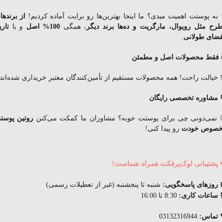
به پوستت اهمیت میدی؟ ما اینجا بهترین‌ها رو برایت آماده کردیم!
از برندها
رح مثل رویوال، مارگریت و ده‌ها برند دیگر
، همگی
100% اصل
و با
تاری
قضای
طولانی
.
فقط محصولات اصل و مطمئن
 خیالت راحت! همه محصولات مستقیم از تأمین‌کنندگان معتبر خریداری شده‌اند.
 مشاوره تخصصی رایگان
 نمی‌دونی چی برای پوستت خوبه؟ مشاوران ما کمکت می‌کنن
روتین پوست
صوص خودت
رو پیدا کنی!
 پشتیبانی لوک‌پرفکت همراه شماست!
 روزهای پاسخگویی:
شنبه تا پنجشنبه (غیر از تعطیلات رسمی)
ساعات کاری:
8:30 تا 16:00
 تماس:
03132316944