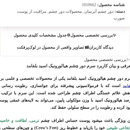
شناسه محصول:
1010662
دور چشم آبرسان
محصولات دور چشم
مراقبت از پوست
دسته:
,
,
صورت
✨بررسی تخصصی محصول
⚙️جدول مشخصات کلیدی محصول
دیدگاه کاربران
📸 تصاویر واقعی از محصول در لوک‌پرفکت
✨بررسی تخصصی محصول
رفی و بیان کاربرد سرم دور چشم هیالورونیک اسید بلفامد
م دور چشم هیالورونیک اسید بلفامد یکی از محصولات تخصصی و علمی برن
فامد
است که با فرمولاسیونی پیشرفته برای
جوانسازی، رطوبت رسانی 
هش علائم خستگی اطراف چشم
صد هیالورونیک اسید با وزن مولکولی پایین، می‌تواند به لایه‌های عمقی پوس
وذ کرده و رطوبت را در سطح سلولی حفظ کند.
ن ویژگی باعث میشود پوست حساس اطراف چشم
نرمی، لطافت و خاصی
تجاعی طبیعی
خود را بازیابد و خطوط ریز (Crow’s Feet) و چین‌های سطح