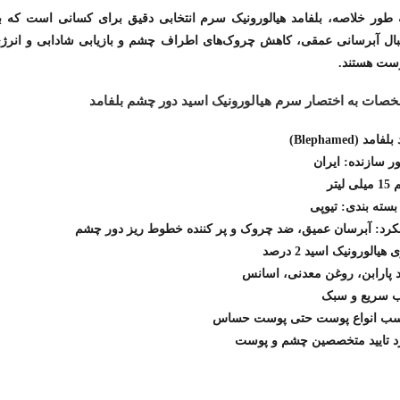
 طور خلاصه، بلفامد هیالورونیک سرم انتخابی دقیق برای کسانی است که ب
بال آبرسانی عمقی، کاهش چروک‌های اطراف چشم و بازیابی شادابی و انرژ
ست هستند.
صات به اختصار سرم هیالورونیک اسید دور چشم بلفامد
فامد (Blephamed)
 سازنده: ایران
 لیتر
بسته بندی: تیوپی
کرد: آبرسان عمیق، ضد چروک و پر کننده خطوط ریز دور چشم
هیالورونیک اسید 2 درصد
 پارابن، روغن معدنی، اسانس
 سریع و سبک
سب انواع پوست حتی پوست حساس
د تایید متخصصین چشم و پوست