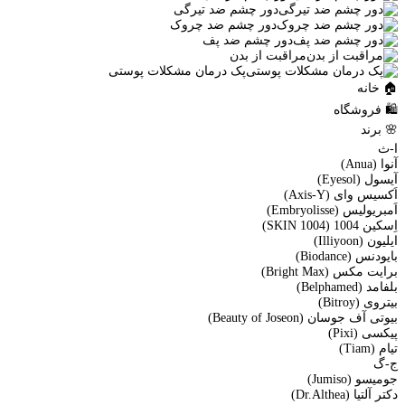
دور چشم ضد تیرگی
دور چشم ضد چروک
دور چشم ضد پف
مراقبت از بدن
پک درمان مشکلات پوستی
🏠 خانه
🛍️ فروشگاه
🌸 برند
ا-ث
آنوا (Anua)
آیسول (Eyesol)
اَکسیس وای (Axis-Y)
اَمبریولیس (Embryolisse)
اِسکین 1004 (SKIN 1004)
ایلیون (Illiyoon)
بایودنس (Biodance)
برایت مکس (Bright Max)
بلفامد (Belphamed)
بیتروی (Bitroy)
بیوتی آف جوسان (Beauty of Joseon)
پیکسی (Pixi)
تیام (Tiam)
ج-گ
جومیسو (Jumiso)
دکتر آلتیا (Dr.Althea)