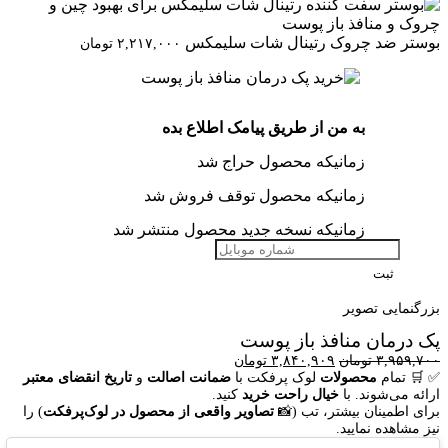
بوستر ضد چروک رتینال شات سلیمکس
۲,۲۱۷,۰۰۰
تومان
به من از طریق پیامک اطلاع بده
زمانیکه محصول حراج شد
زمانیکه محصول توقف فروش شد
زمانیکه نسخه جدید محصول منتشر شد
ثبت
بزرگنمایی تصویر
پک درمان منافذ باز پوست
قیمت
قیمت
۳,۹۵۹,۷۰۰
تومان
۳,۸۴۰,۹۰۹
تومان
اصلی:
فعلی:
✅
🛒
تمام
محصولات
لوک پرفکت با
ضمانت اصالت
و
تاریخ انقضای معتبر
۳,۹۵۹,۷۰۰ تومان
۳,۸۴۰,۹۰۹ تومان.
ارائه می‌شوند. با
خیال
راحت
خرید
کنید.
بود.
برای اطمینان بیشتر، تب (📸
تصاویر واقعی از محصول در لوک‌پرفکت
) را
نیز مشاهده نمایید.