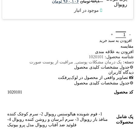
تومان
۹۶۰,۱۰۶
تومان
۹۸۹,۸۰۰
موجود در انبار
پک درمان منافذ باز پوست عدد
افزودن به سبد خرید
مقایسه
افزودن به علاقه مندی
شناسه محصول:
1020101
دسته:
پک درمان مشکلات پوستی
,
مراقبت از پوست صورت
⚙️جدول مشخصات کلیدی محصول
دیدگاه کاربران
📸 تصاویر واقعی از محصول در لوک‌پرفکت
⚙️جدول مشخصات کلیدی محصول
کد محصول
1020101
1- فوم شوینده هیالوسنس رویوال 2- سرم کوچک کننده
پک شامل
منافذ باز رویوال 3- سرم آبرسان و روشن کننده رویوال 4-
محصولات
فلوئید ضد آفتاب رویوال مدل پرو بیوتیک