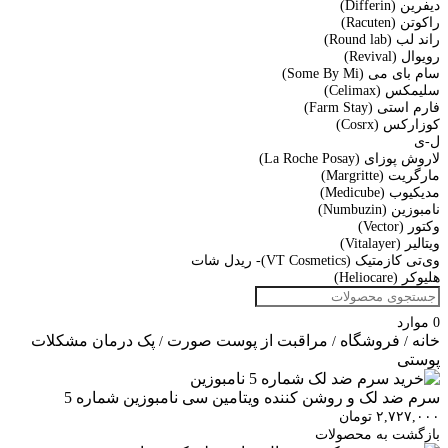
دیفرین (Differin)
راکوتن (Racuten)
راند لب (Round lab)
رویوال (Revival)
سام بای می (Some By Mi)
سلیمکس (Celimax)
فارم استی (Farm Stay)
کوزارکس (Cosrx)
ل-ی
لاروش پوزای (La Roche Posay)
مارگریت (Margritte)
مدیکیوب (Medicube)
نامبوزین (Numbuzin)
وکتور (Vector)
ویتالیر (Vitalayer)
وی‌تی کازمتیک (VT Cosmetics)- ریدل شات
هلیوکر (Heliocare)
0
موارد
خانه
فروشگاه
مراقبت از پوست صورت
پک درمان مشکلات
/
/
/
پوستی
سرم ضد لک و روشن کننده ویتامین سی نامبوزین شماره 5
۲,۷۲۷,۰۰۰
تومان
بازگشت به محصولات