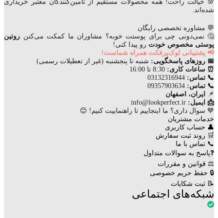
💯 خیالت راحت! همه محصولات مستقیم از تأمین‌کنندگان معتبر خریداری
شده‌اند.
💬 مشاوره تخصصی رایگان
🤔 نمی‌دونی چی برای پوستت خوبه؟ مشاوران ما کمکت می‌کنن
روتین
پوستی مخصوص خودت
رو پیدا کنی!
📢 پشتیبانی لوک‌پرفکت همراه شماست!
📅 روزهای پاسخگویی:
شنبه تا پنجشنبه (غیر از تعطیلات رسمی)
⏰ ساعات کاری:
8:30 تا 16:00
📞 تماس:
03132316944
📞 تماس:
09357903634
📌
ایران، اصفهان
📩 ایمیل:
info@lookperfect.ir
💙 سوال داری؟ ما اینجاییم تا راهنماییت کنیم! 😊
خدمات مشتریان
👤 حساب کاربری
🛒 روند ثبت سفارش
📞 تماس با ما
❓پاسخ به سوالات متداول
⚖ قوانین و مقررات
🔒 حفظ حریم خصوصی
📝 ثبت شکایات
شبکه‌های اجتماعی