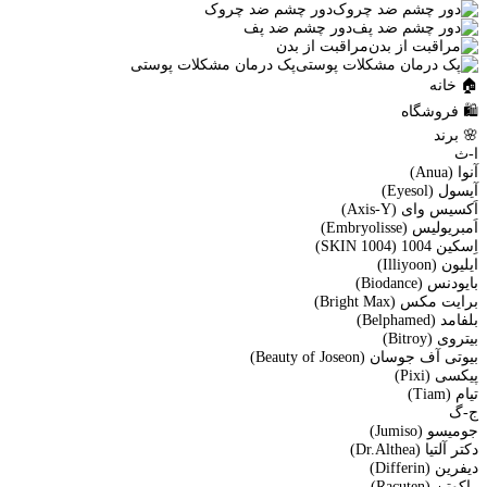
دور چشم ضد چروک
دور چشم ضد پف
مراقبت از بدن
پک درمان مشکلات پوستی
🏠 خانه
🛍️ فروشگاه
🌸 برند
ا-ث
آنوا (Anua)
آیسول (Eyesol)
اَکسیس وای (Axis-Y)
اَمبریولیس (Embryolisse)
اِسکین 1004 (SKIN 1004)
ایلیون (Illiyoon)
بایودنس (Biodance)
برایت مکس (Bright Max)
بلفامد (Belphamed)
بیتروی (Bitroy)
بیوتی آف جوسان (Beauty of Joseon)
پیکسی (Pixi)
تیام (Tiam)
ج-گ
جومیسو (Jumiso)
دکتر آلتیا (Dr.Althea)
دیفرین (Differin)
راکوتن (Racuten)