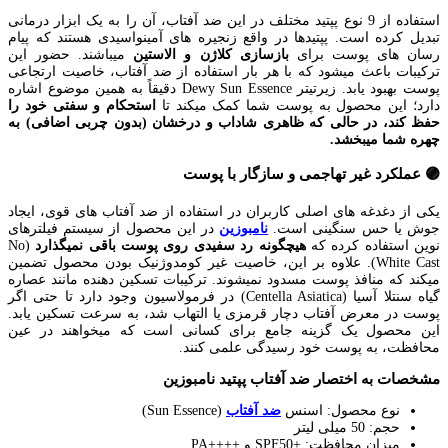
استفاده از 9 نوع پپتید مختلف در این ضد آفتاب، آن را به یک ابزار درمانی
تبدیل کرده است. پپتیدها در واقع زنجیره های آمینواسیدی هستند که پیام
رسان های پوست برای
بازسازی کلاژن و الاستین
میباشند. حضور این
ترکیبات باعث میشود که با هر بار استفاده از ضد آفتاب، خاصیت ارتجاعی
پوست بهبود یابد. زیرتیتر Dewy Sun Essence دقیقاً به همین موضوع اشاره
دارد؛ این محصول به پوست شما کمک میکند تا
استحکام و سفتی خود را
حفظ کند، در حالی که ظاهری شاداب و درخشان (بدون چربی اضافی) به
چهره شما میبخشد.
🟣 عملکرد غیر تهاجمی و سازگار با پوست
یکی از دغدغه های اصلی کاربران در استفاده از ضد آفتاب های قوی، ایجاد
جوش یا حس سنگینی است.
نامبوزین
در این محصول از سیستم فیلترهای
نوین استفاده کرده که
هیچگونه رد سفیدی روی پوست باقی نمیگذارد
(No
White Cast). علاوه بر این، خاصیت غیر کومدوژنیک بودن محصول تضمین
میکند که منافذ پوست مسدود نمیشوند. ترکیبات تسکین دهنده مانند عصاره
گیاه سنتلا آسیا (Centella Asiatica) در فرمولاسیون وجود دارد تا حتی اگر
پوست در معرض آفتاب دچار قرمزی یا التهاب شد، به سرعت تسکین یابد.
این محصول یک گزینه جامع برای کسانی است که میخواهند در عین
محافظت، به پوست خود رسیدگی علمی کنند.
مشخصات به اختصار ضد آفتاب پپتید نامبوزین
نوع محصول: اسنس
ضد آفتاب
(Sun Essence)
حجم: 50 میلی لیتر
میزان محافظت: +SPF50 و ++++PA