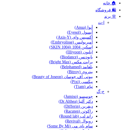
🏠 خانه
🛍️ فروشگاه
🌸 برند
ا-ث
آنوا (Anua)
آیسول (Eyesol)
اَکسیس وای (Axis-Y)
اَمبریولیس (Embryolisse)
اِسکین 1004 (SKIN 1004)
ایلیون (Illiyoon)
بایودنس (Biodance)
برایت مکس (Bright Max)
بلفامد (Belphamed)
بیتروی (Bitroy)
بیوتی آف جوسان (Beauty of Joseon)
پیکسی (Pixi)
تیام (Tiam)
ج-گ
جومیسو (Jumiso)
دکتر آلتیا (Dr.Althea)
دیفرین (Differin)
راکوتن (Racuten)
راند لب (Round lab)
رویوال (Revival)
سام بای می (Some By Mi)