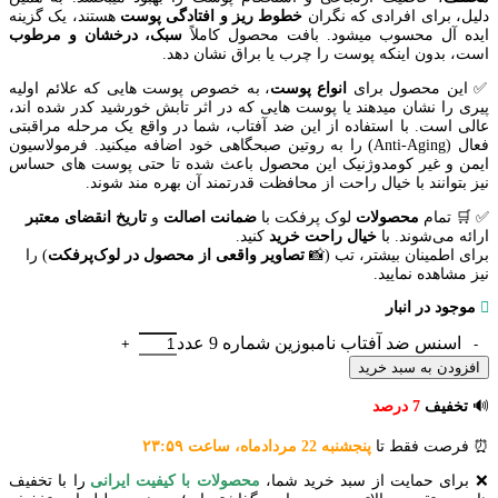
دلیل، برای افرادی که نگران
خطوط ریز و افتادگی پوست
هستند، یک گزینه
ایده آل محسوب میشود. بافت محصول کاملاً
سبک، درخشان و مرطوب
است، بدون اینکه پوست را چرب یا براق نشان دهد.
✅ این محصول برای
انواع پوست
، به خصوص پوست هایی که علائم اولیه
پیری را نشان میدهند یا پوست هایی که در اثر تابش خورشید کدر شده اند،
عالی است. با استفاده از این ضد آفتاب، شما در واقع یک مرحله مراقبتی
فعال (Anti-Aging) را به روتین صبحگاهی خود اضافه میکنید. فرمولاسیون
ایمن و غیر کومدوژنیک این محصول باعث شده تا حتی پوست های حساس
نیز بتوانند با خیال راحت از محافظت قدرتمند آن بهره مند شوند.
✅
🛒
تمام
محصولات
لوک پرفکت با
ضمانت اصالت
و
تاریخ انقضای معتبر
ارائه می‌شوند. با
خیال
راحت
خرید
کنید.
برای اطمینان بیشتر، تب (📸
تصاویر واقعی از محصول در لوک‌پرفکت
) را
نیز مشاهده نمایید.
موجود در انبار
اسنس ضد آفتاب نامبوزین شماره 9 عدد
افزودن به سبد خرید
🔊
تخفیف
7
درصد
⏰ فرصت فقط تا
پنجشنبه 22 مردادماه، ساعت ۲۳:۵۹
❌ برای حمایت از سبد خرید شما،
محصولات با کیفیت ایرانی
را با تخفیف