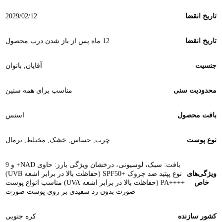
تاریخ انقضا
2029/02/12
تاریخ انقضا
12 ماه پس از باز شدن درب محصول
جنسیت
آقایان
,
بانوان
محدودیت سنی
مناسب برای همه سنین
بافت محصول
اسنس
نوع پوست
چرب
,
حساس
,
خشک
,
مختلط
,
نرمال
بافت: سبک، لوسیونی، درخشان ویژگی بارز: حاوی NAD+ و 9
ویژگی‌های
نوع پپتید ضد چروک +SPF50 (حفاظت بالا در برابر اشعه UVB)
خاص
++++PA (حفاظت بالا در برابر اشعه UVA) مناسب انواع پوست
صورت بدون رد سفیدی بر روی پوست صورت
کشور سازنده
کره جنوبی