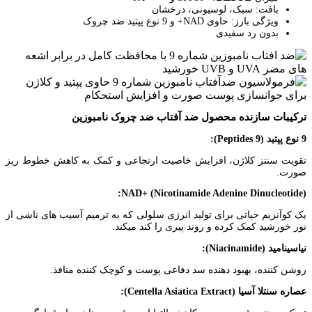
بافت: سبک، لوسیونی، درخشان
ویژگی بارز: حاوی NAD+ و 9 نوع پپتید ضد چروک
بدون رد سفیدی
ترکیبات سازنده محصول ضد آفتاب ضد چروک نامبوزین
9 نوع پپتید (9 Peptides):
تقویت سنتز کلاژن، افزایش خاصیت ارتجاعی و کمک به کاهش خطوط ریز
صورت.
NAD+ (Nicotinamide Adenine Dinucleotide):
یک کوآنزیم حیاتی برای تولید انرژی سلولی که به ترمیم آسیب های ناشی از
نور خورشید کمک کرده و روند پیری را کند میکند.
نیاسینامید (Niacinamide):
روشن کننده، بهبود دهنده سد دفاعی پوست و کوچک کننده منافذ.
عصاره سنتلا آسیا (Centella Asiatica Extract):