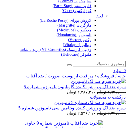
سلیمکس (Celimax)
فارم استی (Farm Stay)
کوزارکس (Cosrx)
ل-ی
لاروش پوزای (La Roche Posay)
مارگریت (Margritte)
مدیکیوب (Medicube)
نامبوزین (Numbuzin)
وکتور (Vector)
ویتالیر (Vitalayer)
وی‌تی کازمتیک (VT Cosmetics)- ریدل شات
هلیوکر (Heliocare)
0
موارد
خانه
فروشگاه
مراقبت از پوست صورت
ضد آفتاب
/
/
/
سرم ضد لک و روشن کننده گلوتاتیون نامبوزین شماره 5
۲,۹۹۷,۰۰۰
تومان
۲,۷۸۷,۲۱۰
تومان
بازگشت به محصولات
سرم ضد لک و روشن کننده ویتامین سی نامبوزین شماره 5
۲,۷۲۷,۰۰۰
تومان
۲,۵۳۶,۱۱۰
تومان