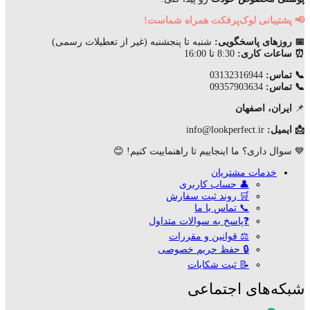
📢 پشتیبانی لوک‌پرفکت همراه شماست!
📅 روزهای پاسخگویی:
شنبه تا پنجشنبه (غیر از تعطیلات رسمی)
⏰ ساعات کاری:
8:30 تا 16:00
📞 تماس:
03132316944
📞 تماس:
09357903634
📌
ایران، اصفهان
📩 ایمیل:
info@lookperfect.ir
💙 سوال داری؟ ما اینجاییم تا راهنماییت کنیم! 😊
خدمات مشتریان
👤 حساب کاربری
🛒 روند ثبت سفارش
📞 تماس با ما
❓پاسخ به سوالات متداول
⚖ قوانین و مقررات
🔒 حفظ حریم خصوصی
📝 ثبت شکایات
شبکه‌های اجتماعی