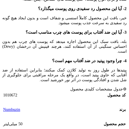
2- آیا این محصول رد سفیدی روی پوست میگذارد؟
خیر، بافت این محصول کاملاً اسنسی و شفاف است و بدون ایجاد هیچ گونه
رد سفیدی به سرعت جذب پوست میشود.
3- آیا این ضد آفتاب برای پوست های چرب مناسب است؟
بله، بافت سبک این محصول اجازه میدهد که پوست های چرب هم بدون
احساس سنگینی از آن استفاده کنند، هرچند فینیش آن درخشان (Dewy)
است.
4- چرا وجود پپتید در ضد آفتاب مهم است؟
پپتیدها در طول روز به تولید کلاژن کمک میکنند؛ بنابراین استفاده از ضد
آفتابی که حاوی پپتید است، در واقع یک مرحله مراقبتی برای جلوگیری از
شل شدن و افتادگی پوست در اثر نور خورشید است.
⚙️جدول مشخصات کلیدی محصول
کد محصول
1010672
برند
Numbuzin
حجم محصول
50 میلی‌لیتر