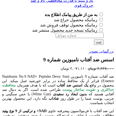
به من از طریق پیامک اطلاع بده
زمانیکه محصول حراج شد
زمانیکه محصول توقف فروش شد
زمانیکه نسخه جدید محصول منتشر شد
ثبت
بزرگنمایی تصویر
اسنس ضد آفتاب نامبوزین شماره 9
۲,۲۲۷,۰۰۰
تومان
۲,۰۷۱,۱۱۰
تومان
ضد آفتاب شماره 9 نامبوزین (Numbuzin No.9 NAD+ Peptides Dewy Sun
Essence) فراتر از یک محافظ ساده در برابر خورشید عمل میکند. این
محصول در واقع
یک اسنس ضد آفتاب
است که با هدف همزمان
محافظت
حداکثری و تقویت ساختار پوست
طراحی شده است. اگر به دنبال ضد
آفتابی هستید که
بدون ایجاد رد سفیدی
(White Cast) یا حس سنگینی و
چربی، پوست شما را در طول روز
شاداب
نگه دارد، این محصول بهترین
انتخاب شماست.
این ضد آفتاب با فرمولاسیون پیشرفته حاوی
NAD+ و ترکیبی از 9 نوع پپتید
مختلف
، خاصیت ارتجاعی و استحکام پوست را بهبود میبخشد. به همین