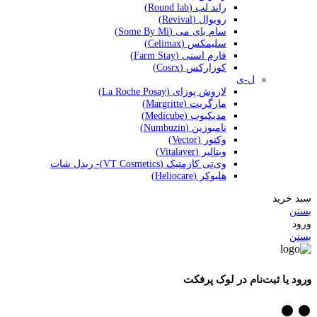
راند لب (Round lab)
رویوال (Revival)
سام بای می (Some By Mi)
سلیمکس (Celimax)
فارم استی (Farm Stay)
کوزارکس (Cosrx)
ل-ی
لاروش پوزای (La Roche Posay)
مارگریت (Margritte)
مدیکیوب (Medicube)
نامبوزین (Numbuzin)
وکتور (Vector)
ویتالیر (Vitalayer)
وی‌تی کازمتیک (VT Cosmetics)- ریدل شات
هلیوکر (Heliocare)
سبد خرید
بستن
ورود
بستن
ورود یا ثبت‌نام در لوک پرفکت