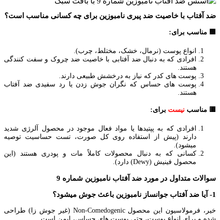
ضد آفتاب با خاصیت ضد پیری نامبوزین برای چه کسانی مناسب است؟
🟩 مناسب برای:
انواع پوست (نرمال، خشک، مختلط، چرب).
افرادی که به دنبال ضد آفتابی با خاصیت ضد چروک و سفت کنندگی
هستند.
پوست های کدر که نیاز به درخشش طبیعی دارند.
پوست های حساس که نگران جوش زدن یا رد سفیدی ضد آفتاب
هستند.
🟥 مناسب
نیست
برای:
افرادی که به پپتیدها یا مواد فعال موجود در محصول آلرژی شدید
دارند (پیش از استفاده روی کل صورت، تست حساسیت توصیه
میشود).
کسانی که به دنبال محصولات کاملاً مات و پودری هستند (این
محصول فینیش (Dewy) دارد).
سوالات متداول در مورد ضد آفتاب نامبوزین شماره 9
1- آیا ضد آفتاب جوانساز نامبوزین باعث جوش میشود؟
خیر، فرمولاسیون این محصول Non-Comedogenic (غیر جوش زا) طراحی
شده و برای انواع پوست، حتی پوست های حساس، ایمن است.