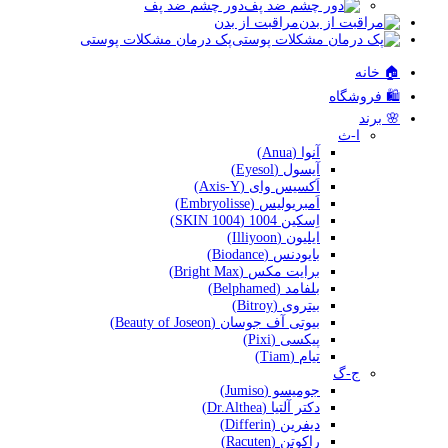
دور چشم ضد پف
مراقبت از بدن
پک درمان مشکلات پوستی
🏠 خانه
🛍️ فروشگاه
🌸 برند
ا-ث
آنوا (Anua)
آیسول (Eyesol)
اَکسیس وای (Axis-Y)
اَمبریولیس (Embryolisse)
اِسکین 1004 (SKIN 1004)
ایلیون (Illiyoon)
بایودنس (Biodance)
برایت مکس (Bright Max)
بلفامد (Belphamed)
بیتروی (Bitroy)
بیوتی آف جوسان (Beauty of Joseon)
پیکسی (Pixi)
تیام (Tiam)
ج-گ
جومیسو (Jumiso)
دکتر آلتیا (Dr.Althea)
دیفرین (Differin)
راکوتن (Racuten)