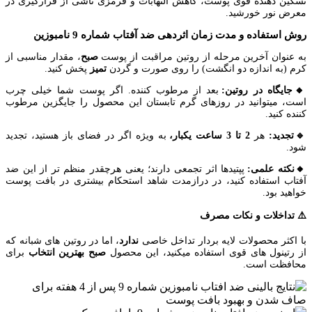
تسکین دهنده قوی پوست، کاهش التهابات و قرمزی ناشی از قرارگیری در
معرض نور خورشید.
روش استفاده و مدت زمان اثردهی ضد آفتاب شماره 9 نامبوزین
به عنوان آخرین مرحله از روتین مراقبت از پوست
صبح
، مقدار مناسبی از
کرم (به اندازه دو انگشت) را روی صورت و گردن
تمیز
پخش کنید.
🔸جایگاه در روتین:
بعد از مرطوب کننده. اگر پوست شما خیلی چرب
است، میتوانید در روزهای گرم تابستان این محصول را جایگزین مرطوب
کننده کنید.
🔹تجدید:
هر
2 تا 3 ساعت یکبار،
به ویژه اگر در فضای باز هستید، تجدید
شود.
🔸نکته علمی:
پپتیدها اثر تجمعی دارند؛ یعنی هرچقدر منظم تر از این ضد
آفتاب استفاده کنید، در درازمدت شاهد استحکام بیشتری در بافت پوست
خواهید بود.
⚠️ تداخلات و نکات مصرف
با اکثر محصولات لایه بردار تداخل خاصی
ندارد
، اما در روتین های شبانه که
از رتینول های قوی استفاده میکنید، این محصول
صبح بهترین انتخاب
برای
محافظت است.