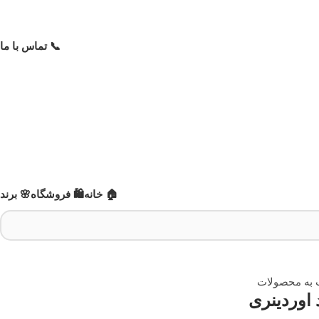
📞 تماس با ما
🏠 خانه
🛍️ فروشگاه
🌸 برند
 به محصولات