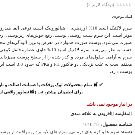
(دیدگاه کاربر
2
)
اتمام موجودی
سرم لاکتیک اسید 10% اوردینری + هیالورونیک اسید، نوعی
موثر است. این سرم سبب روشنی پوست، رفع جوش‌های زیرپوستی، رف
صورت می‌‌شود. پوست صورت همواره در معرض بدترین آلودگی‌های محیطی و
خسته به نظر می‌‌رسد. سرم لاکتیک اسید
سرم به آرامی سلول‌های مرده و کدر شده را از سطح پوست می‌‌زداید
پوست دارد.
✅
🛒
تمام
محصولات
لوک پرفکت با
ضمانت اصالت
و
تا
برای اطمینان بیشتر، تب (📸
تصاویر واقعی ا
در انبار موجود نمی باشد
مقایسه
افزودن به علاقه مندی
شناسه محصول:
1010212
سرم ها و کرم های درمانی
سرم های لایه بردار
مراقبت از پوس
دسته:
,
,