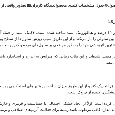
صول
⚙️جدول مشخصات کلیدی محصول
دیدگاه کاربران
📸 تصاویر واقعی از
سرم لاکتیک اسید 10 درصد اوردینری از دو ماده اصلی لاکتیک اسید با دوز 10 درصد و هیالورونیک اسی
ند بین سلولی را باز می‌‌کند و از این طریق سبب ریزش سلول‌‌ها از سط
و بیشترین اثربخشی خود را به طور موضعی بر سلول‌های مرده و کدر پوست م
 متصل شده‌اند و این ملات زمانی که میزانش به اندازه و استاندارد 
‌دهد.
ستها) را تحریک کند و از این طریق میزان ساخت پروتئین‌های استحکامی پوس
پیشگیری کننده از چروک است.
دان کرده است. اولاً از ایجاد خشکی احتمالی یا حساسیت و قرمزی و خ
 اندازه کافی مرطوب باشد زمینه برای فعالیت آنزیم‌های اصلاحی و ترمیم