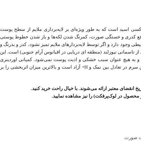
 آلفا هیدروکسی اسید است که به طور ویژه‌ای بر لایه‌برداری ملایم از سطح پوست
ع کدری و خستگی صورت، کمرنگ شدن لکه‌‌ها و باز شدن خطوط پوستی
جود دارد و اگر توسط لایه‌بردار‌های ملایم تمیز نشود، کدر و بدرنگ و
 10% حاوی عصاره فلفل کوهی از تاسمانی نیوزلند (منطقه ای دریایی در اقیانوس آرام جنوبی) است. این
 و به هیچ عنوان سبب خشکی و اذیت پوست نمی‌شود. کمپانی اوردینری
معتقد است به علت نزدیکی دو فاکتور PH و PKa که حدود 3.8 است این سرم در تعادل بین نمک و H+ آزاد است و بالاترین میزان اثربخشی را بر
ریخ انقضای معتبر
ارائه می‌شوند. با
خیال
راحت
خرید
کنید.
ز محصول در لوک‌پرفکت
) را نیز مشاهده نمایید.
ت صورت