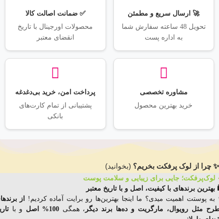
🚀 ارسال سریع و مطمئن
✅ ضمانت اصالت کالا
تحویل 48 ساعته سفارش شما
محصولات اورجینال با تاریخ
به اداره پست
انقضای معتبر
مشاوره تخصصی
پرداخت امن، خرید بی‌دغدغه
خرید بهترین محصول
پشتیبانی از تمام کارت‌های
بانکی
✨ چرا از لوک پرفکت بخریم؟
(بخوانید)
 لوک‌پرفکت؛ جایی برای زیبایی و سلامت پوست
️ بهترین برندهای با کیفیت، اصل و با تاریخ معتبر
به پوستت اهمیت میدی؟ ما اینجا بهترین‌ها رو برایت آماده کردیم!
از برندها
رح مثل رویوال، مارگریت و ده‌ها برند دیگر
، همگی
100% اصل
و با
تاری