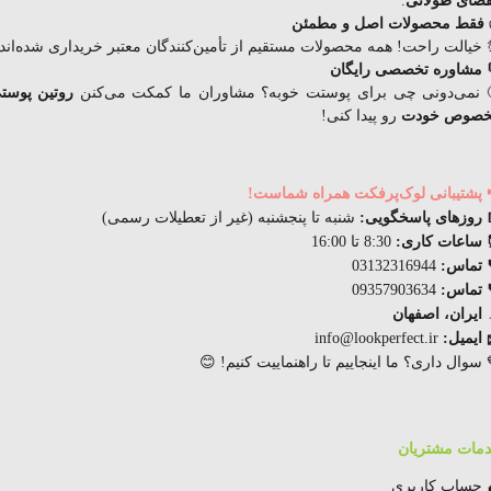
قضای
طولانی
.
فقط محصولات اصل و مطمئن
 خیالت راحت! همه محصولات مستقیم از تأمین‌کنندگان معتبر خریداری شده‌اند.
 مشاوره تخصصی رایگان
 نمی‌دونی چی برای پوستت خوبه؟ مشاوران ما کمکت می‌کنن
روتین پوست
صوص خودت
رو پیدا کنی!
 پشتیبانی لوک‌پرفکت همراه شماست!
 روزهای پاسخگویی:
شنبه تا پنجشنبه (غیر از تعطیلات رسمی)
ساعات کاری:
8:30 تا 16:00
 تماس:
03132316944
 تماس:
09357903634
ایران، اصفهان
 ایمیل:
info@lookperfect.ir
 سوال داری؟ ما اینجاییم تا راهنماییت کنیم! 😊
مات مشتریان
 حساب کاربری