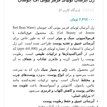
(دیدگاه کاربر
)
0
۲,۴۹۷,۰۰۰
تومان
ژل آبرسان لوبیای قرمز بیوتی آف جوسان (Red Bean Water
Gel Beauty of Joseon) یک محصول فوق‌العاده با
فرمولاسیونی سبک و موثر
است که به طور خاص برای
آبرسانی عمیق و تغذیه پوست
طراحی شده است. این ژل
آبرسان با استفاده از عصاره لوبیای قرمز (441,000 ppm) که
غنی از
آنتی‌اکسیدان‌ها و ترکیبات طبیعی
است، رطوبت
پوست را تامین کرده و ظاهری
شاداب
و
شفاف
به آن
می‌بخشد.
این محصول بافت
ژلی و بسیار سبک
دارد که به سرعت
جذب می‌شود و برای
انواع پوست
، به‌ویژه
پوست‌های چرب
و مختلط
ایده‌آل است. وجود ترکیبات تغذیه‌کننده مانند
بتائین، پانتنول، آلانتوئین و آمینواسیدها، باعث
تقویت سد
دفاعی پوست و کاهش التهاب و قرمزی
می‌شود.
✅ مزایای اصلی:
آبرسانی عمیق و حفظ رطوبت پوست
تقویت سد دفاعی پوست با ترکیبات مغذی