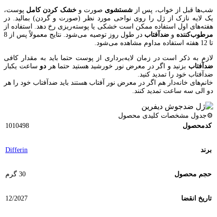
شب‌ها قبل از خواب، پس از
شستشوی
صورت و
خشک
کردن کامل
پوست،
یک لایه نازک از ژل را روی نواحی مورد نظر (صورت و گردن) بمالید. در
هفته‌های اول استفاده ممکن است خشکی یا پوسته‌ریزی رخ دهد. استفاده از
مرطوب‌کننده
و
ضدآفتاب
در طول روز توصیه می‌شود. نتایج معمولاً پس از 8
تا 12 هفته استفاده مداوم مشاهده می‌شود.
لازم به ذکر است در زمان لایه‌برداری از پوست حتما باید به مقدار کافی
ضدآفتاب
بزنید و اگر در معرض نور خورشید هستید حتما هر
دو
ساعت یکبار
ضدآفتاب خود را تمدید کنید.
خانم‌های خانه‌دار هم اگر در معرض نور آفتاب هستند باید ضدآفتاب خود را هر
دو الی سه ساعت تمدید کنند.
⚙️جدول مشخصات کلیدی محصول
کدمحصول
1010498
برند
Differin
حجم محصول
30 گرم
تاریخ انقضا
12/2027