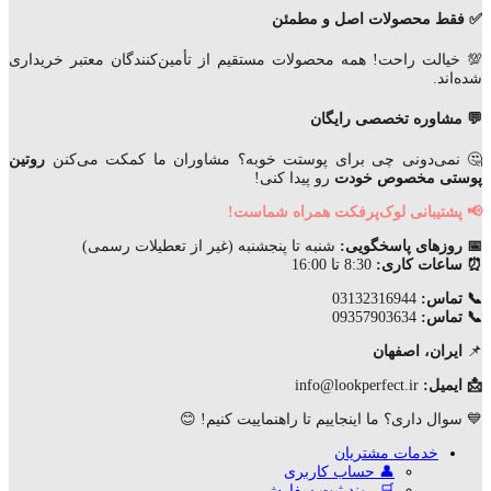
✅ فقط محصولات اصل و مطمئن
💯 خیالت راحت! همه محصولات مستقیم از تأمین‌کنندگان معتبر خریداری
شده‌اند.
💬 مشاوره تخصصی رایگان
🤔 نمی‌دونی چی برای پوستت خوبه؟ مشاوران ما کمکت می‌کنن
روتین
پوستی مخصوص خودت
رو پیدا کنی!
📢 پشتیبانی لوک‌پرفکت همراه شماست!
📅 روزهای پاسخگویی:
شنبه تا پنجشنبه (غیر از تعطیلات رسمی)
⏰ ساعات کاری:
8:30 تا 16:00
📞 تماس:
03132316944
📞 تماس:
09357903634
📌
ایران، اصفهان
📩 ایمیل:
info@lookperfect.ir
💙 سوال داری؟ ما اینجاییم تا راهنماییت کنیم! 😊
خدمات مشتریان
👤 حساب کاربری
🛒 روند ثبت سفارش