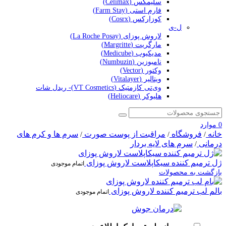
سلیمکس (Celimax)
فارم استی (Farm Stay)
کوزارکس (Cosrx)
ل-ی
لاروش پوزای (La Roche Posay)
مارگریت (Margritte)
مدیکیوب (Medicube)
نامبوزین (Numbuzin)
وکتور (Vector)
ویتالیر (Vitalayer)
وی‌تی کازمتیک (VT Cosmetics)- ریدل شات
هلیوکر (Heliocare)
0
موارد
خانه
فروشگاه
مراقبت از پوست صورت
سرم ها و کرم های
/
/
/
درمانی
سرم های لایه بردار
/
ژل ترمیم کننده سیکاپلاست لاروش پوزای
اتمام موجودی
بازگشت به محصولات
بالم لب ترمیم کننده لاروش پوزای
اتمام موجودی