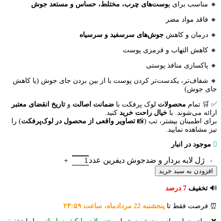
🔸 مناسب برای پ
وست‌های چرب، مختلط، حساس و مستعد جوش
🔸 فاقد مواد مضر
🔸 درمان و کاهش
جوش‌های سرسفید و سرسیاه
🔸 کاهش التهاب و قرمزی پوست
🔸 پاکسازی منافذ پوستی
🔸 شفاف‌تر، یکدست‌تر کردن پوست با از بین بردن جای جوش (یا کاهش
جای جوش)
✅
🛒
تمام
محصولات
لوک پرفکت با
ضمانت اصالت
و
تاریخ انقضای معتبر
ارائه می‌شوند. با
خیال
راحت
خرید
کنید.
برای اطمینان بیشتر، تب (📸
تصاویر واقعی از محصول در لوک‌پرفکت
) را
نیز مشاهده نمایید.
موجود در انبار
ژل لایه بردار و ضدجوش دیفرین عدد
افزودن به سبد خرید
🔊
تخفیف
7
درصد
⏰ فرصت فقط تا
پنجشنبه 22 مردادماه، ساعت ۲۳:۵۹