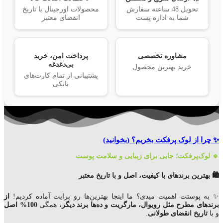
تحویل 48 ساعته سفارش
محصولات اورجینال با تاریخ
شما به اداره پست
انقضای معتبر
مشاوره تخصصی
پرداخت امن، خرید
بی‌دغدغه
خرید بهترین محصول
پشتیبانی از تمام کارت‌های
بانکی
✨ چرا از لوک پرفکت بخریم؟
(بخوانید)
🔹 لوک‌پرفکت؛ جایی برای زیبایی و سلامت پوست
🛍️ بهترین برندهای با کیفیت، اصل و با تاریخ معتبر
✨ به پوستت اهمیت میدی؟ ما اینجا بهترین‌ها رو برایت آماده کردیم!
از
برندهای مطرح مثل رویوال، مارگریت و ده‌ها برند دیگر
، همگی
100% اصل
و با
تاریخ انقضای
طولانی
.