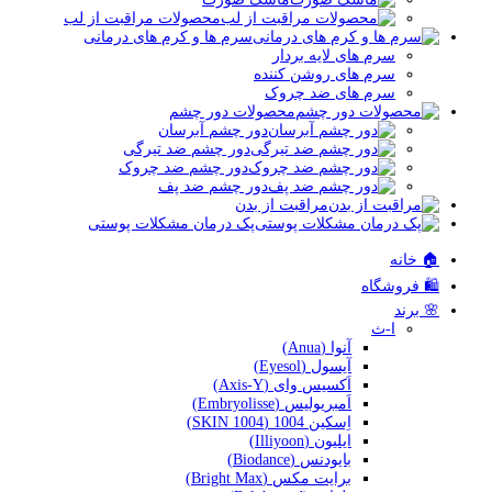
محصولات مراقبت از لب
سرم ها و کرم های درمانی
سرم های لایه بردار
سرم های روشن کننده
سرم های ضد چروک
محصولات دور چشم
دور چشم آبرسان
دور چشم ضد تیرگی
دور چشم ضد چروک
دور چشم ضد پف
مراقبت از بدن
پک درمان مشکلات پوستی
🏠 خانه
🛍️ فروشگاه
🌸 برند
ا-ث
آنوا (Anua)
آیسول (Eyesol)
اَکسیس وای (Axis-Y)
اَمبریولیس (Embryolisse)
اِسکین 1004 (SKIN 1004)
ایلیون (Illiyoon)
بایودنس (Biodance)
برایت مکس (Bright Max)