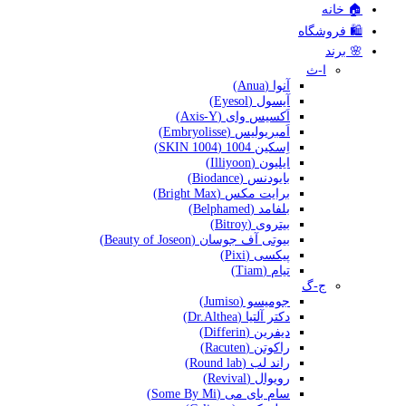
🏠 خانه
🛍️ فروشگاه
🌸 برند
ا-ث
آنوا (Anua)
آیسول (Eyesol)
اَکسیس وای (Axis-Y)
اَمبریولیس (Embryolisse)
اِسکین 1004 (SKIN 1004)
ایلیون (Illiyoon)
بایودنس (Biodance)
برایت مکس (Bright Max)
بلفامد (Belphamed)
بیتروی (Bitroy)
بیوتی آف جوسان (Beauty of Joseon)
پیکسی (Pixi)
تیام (Tiam)
ج-گ
جومیسو (Jumiso)
دکتر آلتیا (Dr.Althea)
دیفرین (Differin)
راکوتن (Racuten)
راند لب (Round lab)
رویوال (Revival)
سام بای می (Some By Mi)