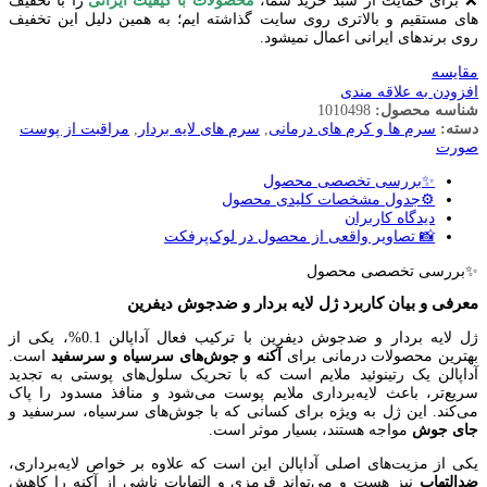
❌ برای حمایت از سبد خرید شما،
محصولات با کیفیت ایرانی
را با تخفیف
های مستقیم و بالاتری روی سایت گذاشته ایم؛ به همین دلیل این تخفیف
روی برندهای ایرانی اعمال نمیشود.
مقایسه
افزودن به علاقه مندی
شناسه محصول:
1010498
دسته:
سرم ها و کرم های درمانی
,
سرم های لایه بردار
,
مراقبت از پوست
صورت
✨بررسی تخصصی محصول
⚙️جدول مشخصات کلیدی محصول
دیدگاه کاربران
📸 تصاویر واقعی از محصول در لوک‌پرفکت
✨بررسی تخصصی محصول
معرفی و بیان کاربرد ژل لایه بردار و ضدجوش دیفرین
ژل لایه بردار و ضدجوش دیفرین با ترکیب فعال آداپالن 0.1%، یکی از
بهترین محصولات درمانی برای
آکنه و جوش‌های سرسیاه و سرسفید
است.
آداپالن یک رتینوئید ملایم است که با تحریک سلول‌های پوستی به تجدید
سریع‌تر، باعث لایه‌برداری ملایم پوست می‌شود و منافذ مسدود را پاک
می‌کند. این ژل به ویژه برای کسانی که با جوش‌های سرسیاه، سرسفید و
جای جوش
مواجه هستند، بسیار موثر است.
یکی از مزیت‌های اصلی آداپالن این است که علاوه بر خواص لایه‌برداری،
ضدالتهاب
نیز هست و می‌تواند قرمزی و التهابات ناشی از آکنه را کاهش