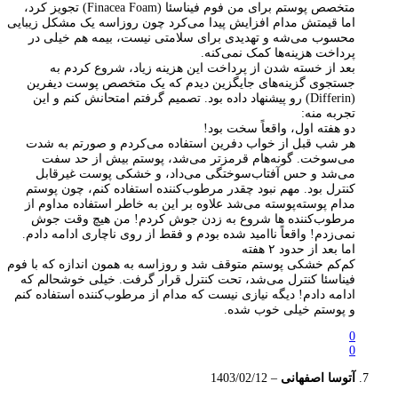
متخصص پوستم برای من فوم فیناسئا (Finacea Foam) تجویز کرد،
اما قیمتش مدام افزایش پیدا می‌کرد چون روزاسه یک مشکل زیبایی
محسوب می‌شه و تهدیدی برای سلامتی نیست، بیمه هم خیلی در
پرداخت هزینه‌ها کمک نمی‌کنه.
بعد از خسته شدن از پرداخت این هزینه زیاد، شروع کردم به
جستجوی گزینه‌های جایگزین دیدم که یک متخصص پوست دیفرین
(Differin) رو پیشنهاد داده بود. تصمیم گرفتم امتحانش کنم و این
تجربه منه:
دو هفته اول، واقعاً سخت بود!
هر شب قبل از خواب دفرین استفاده می‌کردم و صورتم به شدت
می‌سوخت. گونه‌هام قرمزتر می‌شد، پوستم بیش از حد سفت
می‌شد و حس آفتاب‌سوختگی می‌داد، و خشکی پوست غیرقابل
کنترل بود. مهم نبود چقدر مرطوب‌کننده استفاده کنم، چون پوستم
مدام پوسته‌پوسته می‌شد علاوه بر این به خاطر استفاده مداوم از
مرطوب‌کننده‌ ها شروع به زدن جوش کردم! من هیچ وقت جوش
نمی‌زدم! واقعاً ناامید شده بودم و فقط از روی ناچاری ادامه دادم.
اما بعد از حدود ۲ هفته
کم‌کم خشکی پوستم متوقف شد و روزاسه به همون اندازه که با فوم
فیناسئا کنترل می‌شد، تحت کنترل قرار گرفت. خیلی خوشحالم که
ادامه دادم! دیگه نیازی نیست که مدام از مرطوب‌کننده استفاده کنم
و پوستم خیلی خوب شده.
0
0
آتوسا اصفهانی
–
1403/02/12