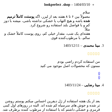
lookperfect .shop
–
1404/03/10
سلام
معمولاً بین ۶ تا ۸ هفته بعد از لیزر، اگه
پوستت کاملاً ترمیم
شده
باشه و هیچ التهاب یا خشکی نداشته باشی، میشه با دوز
کم و با فواصل بلند استفاده رو شروع کرد.
مثلاً:
هفته‌ای یک شب، مقدار خیلی کم، روی پوست کاملاً خشک و
سالم، با مرطوب‌کننده قوی.
مینا محمدی
–
1403/12/11
من استفاده کردم راضی بودم
ممنون که محصولات اصل موجود می کنید
0
0
مینا رضایی
–
1403/11/24
بعد از یک هفته استفاده از ژل دیفرین احساس میکنم پوستم روشن
تر شده و جوش های سرسیاه کم شده اند. البته در روزهای اول کمی
قرمزی و خشکی داشتم که با استفاده از مرطوب کننده برطرف شد.