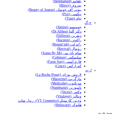
بلفامد (Belphamed)
بیتروی (Bitroy)
بیوتی آف جوسان (Beauty of Joseon)
پیکسی (Pixi)
تیام (Tiam)
ج-گ
جومیسو (Jumiso)
دکتر آلتیا (Dr.Althea)
دیفرین (Differin)
راکوتن (Racuten)
راند لب (Round lab)
رویوال (Revival)
سام بای می (Some By Mi)
سلیمکس (Celimax)
فارم استی (Farm Stay)
کوزارکس (Cosrx)
ل-ی
لاروش پوزای (La Roche Posay)
مارگریت (Margritte)
مدیکیوب (Medicube)
نامبوزین (Numbuzin)
وکتور (Vector)
ویتالیر (Vitalayer)
وی‌تی کازمتیک (VT Cosmetics)- ریدل شات
هلیوکر (Heliocare)
سبد خرید