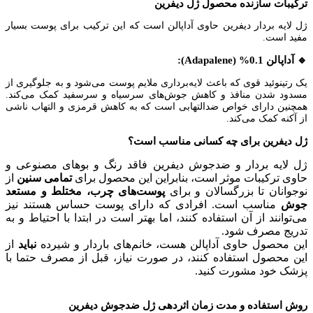
ترکیبات سازنده محصول ژل دیفرین
ژل لایه بردار دیفرین حاوی آداپالن است که این ترکیب برای پوست بسیار
مفید است.
🔹 آداپالن 0.1% (Adapalene):
یک رتینوئید قوی که باعث لایه‌برداری ملایم پوست می‌شود و به جلوگیری از
مسدود شدن منافذ و کاهش جوش‌های سرسیاه و سرسفید کمک می‌کند.
همچنین دارای خواص ضدالتهابی است که به کاهش قرمزی و التهاب ناشی
از آکنه کمک می‌کند.
ژل دیفرین برای چه کسانی مناسب است؟
ژل لایه بردار و ضدجوش دیفرین فاقد رنگ و بوهای مصنوعی و
حاوی ترکیبات موثر است، بنابراین این محصول برای
تمامی سنین
از
نوجوانان تا بزرگسالان و برای
پوست‌های چرب، مختلط و مستعد
جوش
مناسب است. افرادی که دارای پوست حساس هستند نیز
می‌توانند از آن استفاده کنند، اما بهتر است در ابتدا با احتیاط و به
تدریج مصرف شود.
این محصول حاوی آداپالن هست، خانم‌های باردار و شیرده
نباید
از
این محصول استفاده کنند، در صورت نیاز، قبل از مصرف حتما با
پزشک خود مشورت کنید.
روش استفاده و مدت زمان اثردهی ژل ضدجوش دیفرین