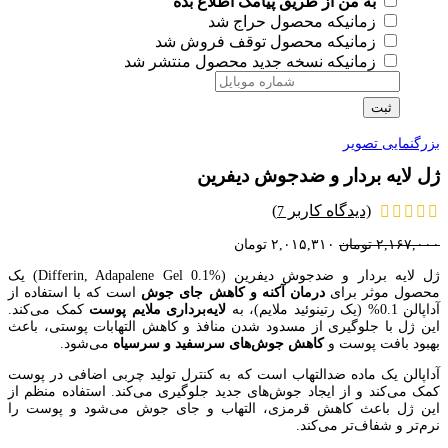
به من از طریق پیامک اطلاع بده
زمانیکه محصول حراج شد
زمانیکه محصول توقف فروش شد
زمانیکه نسخه جدید محصول منتشر شد
ثبت
بزرگنمایی تصویر
ژل لایه بردار و ضدجوش دیفرین
(دیدگاه کاربر
)
7
۲,۱۶۷,۰۰۰
تومان
۲,۰۱۵,۳۱۰
تومان
ژل لایه بردار و ضدجوش دیفرین (Differin, Adapalene Gel 0.1%) یک
محصول موثر برای
درمان آکنه و کاهش جای جوش
است که با استفاده از
آداپالن 0.1% (یک رتینوئید ملایم)، به
لایه‌برداری ملایم پوست
کمک می‌کند.
این ژل با جلوگیری از مسدود شدن منافذ و کاهش التهابات پوستی، باعث
بهبود بافت پوست و
کاهش جوش‌های سرسفید و سرسیاه
می‌شود.
آداپالن یک ماده ضدالتهاب است که به کنترل تولید چربی اضافی در پوست
کمک می‌کند و از ایجاد جوش‌های جدید جلوگیری می‌کند. استفاده منظم از
این ژل باعث کاهش قرمزی، التهاب و جای جوش می‌شود و پوست را
نرم‌تر و شفاف‌تر می‌کند.