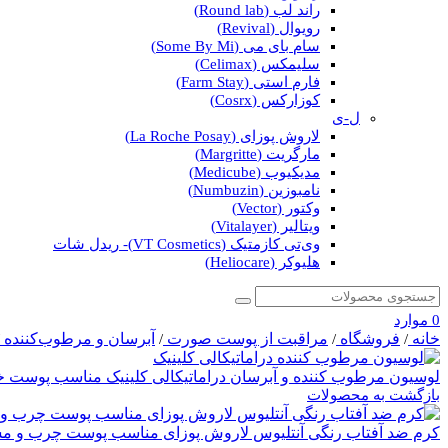
راند لب (Round lab)
رویوال (Revival)
سام بای می (Some By Mi)
سلیمکس (Celimax)
فارم استی (Farm Stay)
کوزارکس (Cosrx)
ل-ی
لاروش پوزای (La Roche Posay)
مارگریت (Margritte)
مدیکیوب (Medicube)
نامبوزین (Numbuzin)
وکتور (Vector)
ویتالیر (Vitalayer)
وی‌تی کازمتیک (VT Cosmetics)- ریدل شات
هلیوکر (Heliocare)
0
موارد
خانه
فروشگاه
مراقبت از پوست صورت
آبرسان و مرطوب‌کننده
/
/
/
لوسیون مرطوب کننده و آبرسان دراماتیکالی کلینیک مناسب پوس
بازگشت به محصولات
کرم ضد آفتاب رنگی آنتلیوس لاروش پوزای مناسب پوست چرب و 