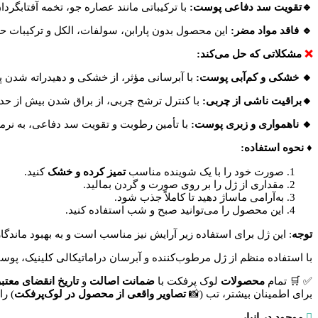
🔹تقویت سد دفاعی پوست:
با ترکیباتی مانند عصاره جو، تخمه آفتابگر
🔹 فاقد مواد مضر:
این محصول بدون پارابن، سولفات، الکل و ترکیبات ح
❌
مشکلاتی که حل می‌کند:
🔸 خشکی و کم‌آبی پوست:
با آبرسانی مؤثر، از خشکی و دهیدراته شدن پ
🔸براقیت ناشی از چربی:
با کنترل ترشح چربی، از براق شدن بیش از حد 
🔸 ناهمواری و زبری پوست:
با تأمین رطوبت و تقویت سد دفاعی، به نرم
♦️ نحوه استفاده:
صورت خود را با یک شوینده مناسب
تمیز کرده و خشک
کنید.​
مقداری از ژل را بر روی صورت و گردن بمالید.​
به‌آرامی ماساژ دهید تا کاملاً جذب شود.​
این محصول را می‌توانید صبح و شب استفاده کنید.​
توجه
: این ژل برای استفاده زیر آرایش نیز مناسب است و به بهبود ماندگا
با استفاده منظم از ژل مرطوب‌کننده و آبرسان دراماتیکالی کلینیک، پو
✅
🛒
تمام
محصولات
لوک پرفکت با
ضمانت اصالت
و
تاریخ انقضای معتبر
برای اطمینان بیشتر، تب (📸
تصاویر واقعی از محصول در لوک‌پرفکت
) را
موجود در انبار