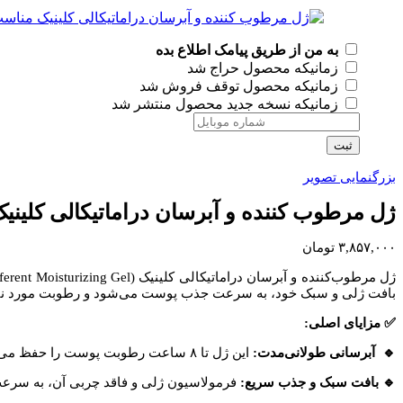
به من از طریق پیامک اطلاع بده
زمانیکه محصول حراج شد
زمانیکه محصول توقف فروش شد
زمانیکه نسخه جدید محصول منتشر شد
ثبت
بزرگنمایی تصویر
ژل مرطوب کننده و آبرسان دراماتیکالی کلی
۳,۸۵۷,۰۰۰
تومان
ژل مرطوب‌کننده و آبرسان دراماتیکالی کلینیک (Clinique Dramatically Different Moisturizing Gel) یک
بافت ژلی و سبک خود، به سرعت جذب پوست می‌شود و رطوبت مورد نیا
✅ مزایای اصلی:
🔹 آبرسانی طولانی‌مدت:
این ژل تا ۸ ساعت رطوبت پوست را حفظ می‌کند و از خشکی و کشیدگی جلوگیری می‌نماید.​
🔹 بافت سبک و جذب سریع:
فرمولاسیون ژلی و فاقد چربی آن، به سرعت