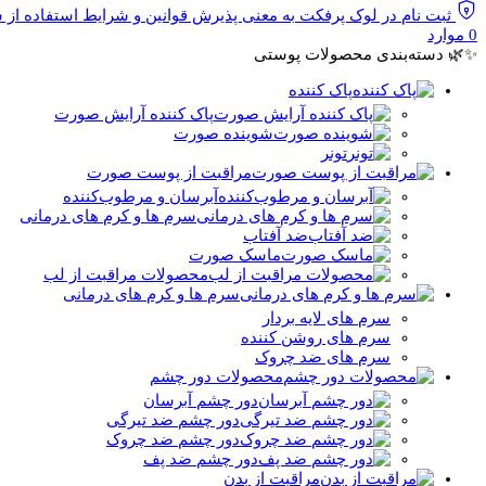
ثبت نام در لوک پرفکت به معنی پذیرش قوانین و شرایط استفاده از
0
موارد
✨🌿 دسته‌بندی محصولات پوستی
پاک کننده
پاک کننده آرایش صورت
شوینده صورت
تونر
مراقبت از پوست صورت
آبرسان و مرطوب‌کننده
سرم ها و کرم های درمانی
ضد آفتاب
ماسک صورت
محصولات مراقبت از لب
سرم ها و کرم های درمانی
سرم های لایه بردار
سرم های روشن کننده
سرم های ضد چروک
محصولات دور چشم
دور چشم آبرسان
دور چشم ضد تیرگی
دور چشم ضد چروک
دور چشم ضد پف
مراقبت از بدن