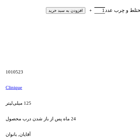
ختلط و چرب عدد
افزودن به سبد خرید
1010523
Clinique
125 میلی‌لیتر
24 ماه پس از باز شدن درب محصول
آقایان
,
بانوان