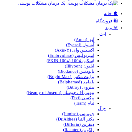
پک درمان مشکلات پوستی
🏠 خانه
🛍️ فروشگاه
🌸 برند
ا-ث
آنوا (Anua)
آیسول (Eyesol)
اَکسیس وای (Axis-Y)
اَمبریولیس (Embryolisse)
اِسکین 1004 (SKIN 1004)
ایلیون (Illiyoon)
بایودنس (Biodance)
برایت مکس (Bright Max)
بلفامد (Belphamed)
بیتروی (Bitroy)
بیوتی آف جوسان (Beauty of Joseon)
پیکسی (Pixi)
تیام (Tiam)
ج-گ
جومیسو (Jumiso)
دکتر آلتیا (Dr.Althea)
دیفرین (Differin)
راکوتن (Racuten)