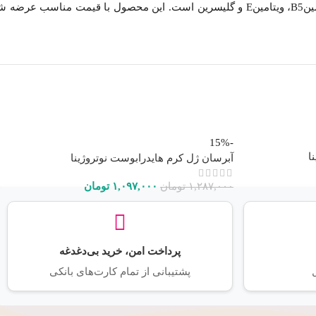
کرم آبرسان و مرطوب کننده ریچ سیمپل نه تنها فاقد رنگ، عطر، مواد شیمیایی خشن، الکل و پارابن بوده بلکه حاوی مواد مغذی مثل نیاسینامید، ویتامینB5، ویتامینE و گلیسرین است. این محصول با قیمت مناس
-15%
ا
آبرسان ژل کرم هایدرابوست نوتروژینا
۱,۲۸۷,۰۰۰
تومان
۱,۰۹۷,۰۰۰
تومان
پرداخت امن، خرید بی‌دغدغه
پشتیبانی از تمام کارت‌های بانکی