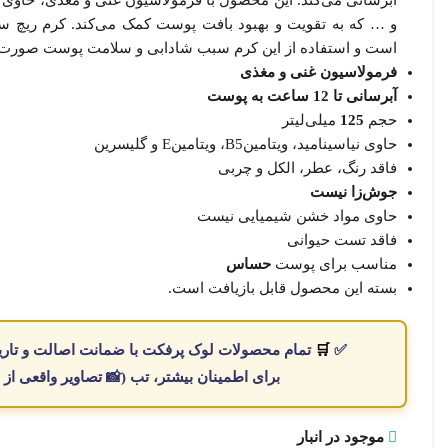
اج شد
و … که به تقویت و بهبود بافت پوست کمک می‌کند. کرم ر
است و استفاده از این کرم سبب شادابی و سلامت پوست صورت
فرمولاسیون غنی و مغذی
نیکه
صول
آبرسانی تا 12 ساعت به پوست
قف
حجم
125
میلی‌لیتر
وش
حاوی نیاسینامید، ویتامینB5، ویتامینE و گلیسرین
فاقد رنگ، عطر، الکل و چربی
جوش‌زا نیست
حاوی مواد خشن شیمیایی نیست
نیکه
فاقد تست حیوانی
خه
مناسب برای پوست
حساس
د
بسته این محصول قابل بازیافت است.
صول
تشر شد
✅
🛒
تمام
محصولات
لوک پرفکت با
ضمانت اصالت
و
تار
برای اطمینان بیشتر، تب (📸
تصاویر واقعی از
ثبت
موجود در انبار