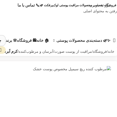
📞 تماس با ما
عبور به ناوبری
فروشگاه تخصصی محصولات مراقبت پوستی لوک‌پرفکت 🌿
رفتن به محتوای اصلی
✨🌿 دسته‌بندی محصولات پوستی
🏠 خانه
🛍️ فروشگاه
🌸 برند
خانه
/
فروشگاه
/
مراقبت از پوست صورت
/
آبرسان و مرطوب‌کننده
/
کرم آبرسان
من 
طر
پیا
اطل
زما
مح