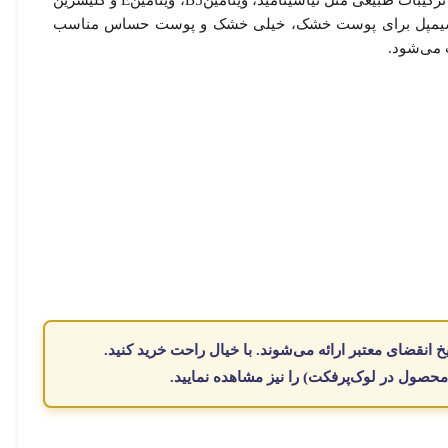
آبرسانی می‌کند. این محصول با فرمولاسیون غنی و مغذی، حاوی ترکیبات طبیعی مثل نیاسینامید، ویتامینB5، ویتامینE و گلیسرین
یچ سیمپل برای پوست خشک، خیلی خشک و پوست حساس مناسب
 می‌شود.
یخ انقضای معتبر
ارائه می‌شوند. با
خیال
راحت
خرید
کنید.
 محصول در لوک‌پرفکت
) را نیز مشاهده نمایید.