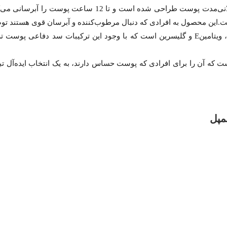
سانی می‌کند. این محصول با فرمولاسیون قوی و غنی و مغذی به رفع
ت.
این محصول به افرادی که دنبال مرطوب‌کننده و آبرسان قوی هستند تو
کرم آبرسان ریچ سیمپل حاوی ترکیبات طبیعی مثل نیاسینامید، ویتامینB5، ویتامینE و گلیسرین ا
مپل