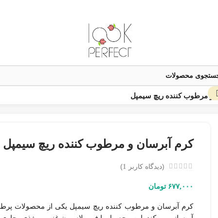
 و مرطوب کننده ریچ سیمپل
به
از
کرم آبرسان و مرطوب کننده ریچ سیمپل
یق
مک
(دیدگاه کاربر
1
)
اع بده
۶۷۷,۰۰۰
تومان
نیکه
صول