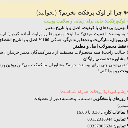
✨ چرا از لوک پرفکت بخریم؟
(بخوانید)
 لوک‌پرفکت؛ جایی برای زیبایی و سلامت پوست
️ بهترین برندهای با کیفیت، اصل و با تاریخ معتبر
به پوستت اهمیت میدی؟ ما اینجا بهترین‌ها رو برایت آماده کردیم!
از 
ل رویوال، مارگریت و ده‌ها برند دیگر
، همگی
100% اصل
و با
تاریخ انقضای
فقط محصولات اصل و مطمئن
 خیالت راحت! همه محصولات مستقیم از تأمین‌کنندگان معتبر خریداری شده
 مشاوره تخصصی رایگان
 نمی‌دونی چی برای پوستت خوبه؟ مشاوران ما کمکت می‌کنن
روتین پ
دت
رو پیدا کنی!
 پشتیبانی لوک‌پرفکت همراه شماست!
 روزهای پاسخگویی:
شنبه تا پنجشنبه (غیر از تعطیلات
می)
ساعات کاری:
8:30 تا 16:00
 تماس:
03132316944
 تماس:
09357903634