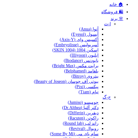
🏠 خانه
🛍️ فروشگاه
🌸 برند
ا-ث
آنوا (Anua)
آیسول (Eyesol)
اَکسیس وای (Axis-Y)
اَمبریولیس (Embryolisse)
اِسکین 1004 (SKIN 1004)
ایلیون (Illiyoon)
بایودنس (Biodance)
برایت مکس (Bright Max)
بلفامد (Belphamed)
بیتروی (Bitroy)
بیوتی آف جوسان (Beauty of Joseon)
پیکسی (Pixi)
تیام (Tiam)
ج-گ
جومیسو (Jumiso)
دکتر آلتیا (Dr.Althea)
دیفرین (Differin)
راکوتن (Racuten)
راند لب (Round lab)
رویوال (Revival)
سام بای می (Some By Mi)