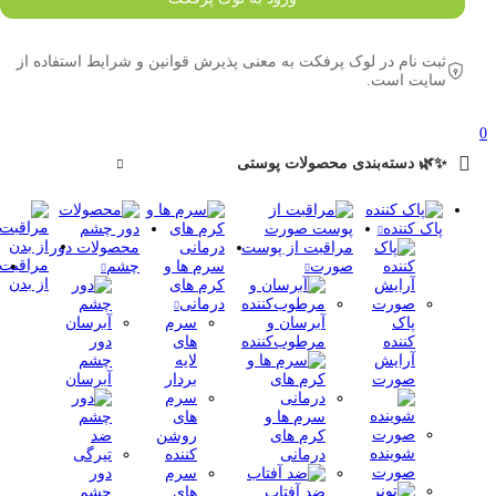
ثبت نام در لوک پرفکت به معنی پذیرش قوانین و شرایط استفاده از
سایت است.
0
✨🌿 دسته‌بندی محصولات پوستی
پاک کننده
مراقبت از پوست
محصولات دور
مراقبت
صورت
سرم ها و
چشم
از بدن
کرم های
درمانی
پاک
آبرسان و
سرم
کننده
مرطوب‌کننده
های
دور
آرایش
لایه
چشم
صورت
بردار
آبرسان
سرم
سرم ها و
های
کرم های
روشن
شوینده
درمانی
کننده
صورت
سرم
دور
ضد آفتاب
های
چشم