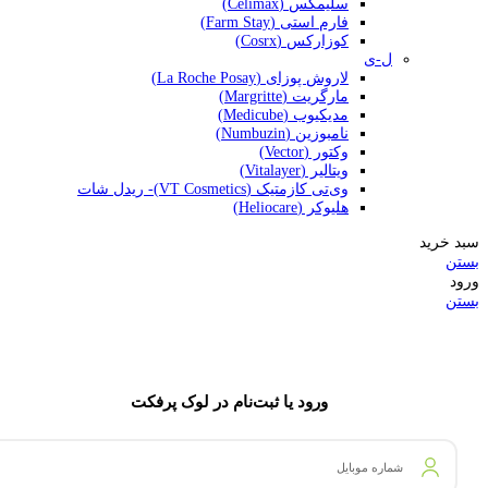
سلیمکس (Celimax)
فارم استی (Farm Stay)
کوزارکس (Cosrx)
ل-ی
لاروش پوزای (La Roche Posay)
مارگریت (Margritte)
مدیکیوب (Medicube)
نامبوزین (Numbuzin)
وکتور (Vector)
ویتالیر (Vitalayer)
وی‌تی کازمتیک (VT Cosmetics)- ریدل شات
هلیوکر (Heliocare)
سبد خرید
بستن
ورود
بستن
ورود یا ثبت‌نام در لوک پرفکت
شماره موبایل