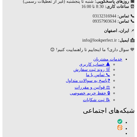
📅 روزهای پاسخگویی:
شنبه تا پنجشنبه (غیر از تعطیلات رسمی)
⏰ ساعات کاری:
8:30 تا 16:00
📞 تماس:
03132316944
📞 تماس:
09357903634
📌
ایران، اصفهان
📩 ایمیل:
info@lookperfect.ir
💙 سوال داری؟ ما اینجاییم تا راهنماییت کنیم! 😊
خدمات مشتریان
👤 حساب کاربری
🛒 روند ثبت سفارش
📞 تماس با ما
❓پاسخ به سوالات متداول
⚖ قوانین و مقررات
🔒 حفظ حریم خصوصی
📝 ثبت شکایات
شبکه‌های اجتماعی