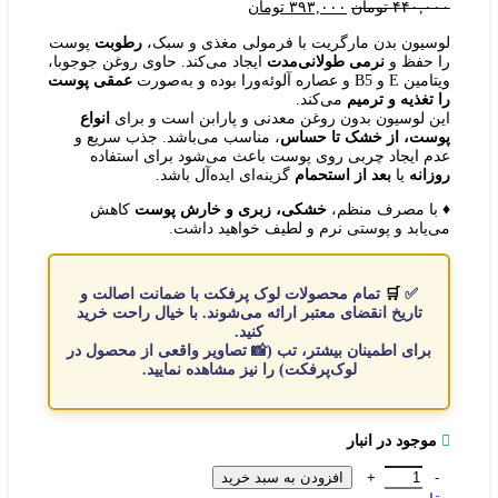
قیمت
قیمت
۴۴۰,۰۰۰
تومان
۳۹۳,۰۰۰
تومان
اصلی:
فعلی:
۴۴۰,۰۰۰ تومان
۳۹۳,۰۰۰ تومان.
لوسیون بدن مارگریت با فرمولی مغذی و سبک،
رطوبت
پوست
بود.
را حفظ و
نرمی طولانی‌مدت
ایجاد می‌کند. حاوی روغن جوجوبا،
ویتامین E و B5 و عصاره آلوئه‌ورا بوده و به‌صورت
عمقی پوست
را تغذیه و ترمیم
می‌کند.
این لوسیون بدون روغن معدنی و پارابن است و برای
انواع
پوست، از خشک تا حساس
، مناسب می‌باشد. جذب سریع و
عدم ایجاد چربی روی پوست باعث می‌شود برای استفاده
روزانه
یا
بعد از استحمام
گزینه‌ای ایده‌آل باشد.
♦️ با مصرف منظم،
خشکی، زبری و خارش پوست
کاهش
می‌یابد و پوستی نرم و لطیف خواهید داشت.
✅
🛒
تمام
محصولات
لوک پرفکت با
ضمانت اصالت
و
تاریخ انقضای معتبر
ارائه می‌شوند. با
خیال
راحت
خرید
کنید.
برای اطمینان بیشتر، تب (📸
تصاویر واقعی از محصول در
لوک‌پرفکت
) را نیز مشاهده نمایید.
موجود در انبار
لوسیون بدن مارگریت عدد
افزودن به سبد خرید