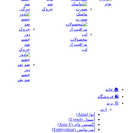
تونر
ضد
ضد
چروک
تیرگی
ماسک
صورت
دور
محصولات
چشم
مراقبت از
ضد
لب
چروک
دور
چشم
ضد پف
🏠 خانه
🛍️ فروشگاه
🌸 برند
ا-ث
آنوا (Anua)
آیسول (Eyesol)
اَکسیس وای (Axis-Y)
اَمبریولیس (Embryolisse)