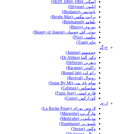
اِسکین 1004 (SKIN 1004)
ایلیون (Illiyoon)
بایودنس (Biodance)
برایت مکس (Bright Max)
بلفامد (Belphamed)
بیتروی (Bitroy)
بیوتی آف جوسان (Beauty of Joseon)
پیکسی (Pixi)
تیام (Tiam)
ج-گ
جومیسو (Jumiso)
دکتر آلتیا (Dr.Althea)
دیفرین (Differin)
راکوتن (Racuten)
راند لب (Round lab)
رویوال (Revival)
سام بای می (Some By Mi)
سلیمکس (Celimax)
فارم استی (Farm Stay)
کوزارکس (Cosrx)
ل-ی
لاروش پوزای (La Roche Posay)
مارگریت (Margritte)
مدیکیوب (Medicube)
نامبوزین (Numbuzin)
وکتور (Vector)
ویتالیر (Vitalayer)