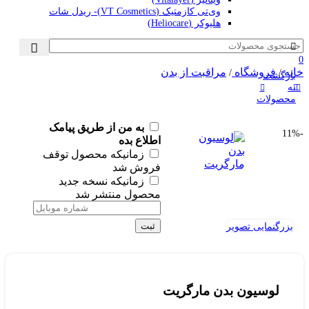
وی‌تی کازمتیک (VT Cosmetics)- ریدل شات
هلیوکر (Heliocare)
0
خانه
فروشگاه
مراقبت از بدن
/
/
بازگشت
به
محصولات
به من از طریق پیامک
-11%
اطلاع بده
زمانیکه محصول توقف
فروش شد
زمانیکه نسخه جدید
محصول منتشر شد
ثبت
بزرگنمایی تصویر
لوسیون بدن مارگریت