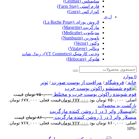
سلیمکس (Celimax)
فارم استی (Farm Stay)
کوزارکس (Cosrx)
ل-ی
لاروش پوزای (La Roche Posay)
مارگریت (Margritte)
مدیکیوب (Medicube)
نامبوزین (Numbuzin)
وکتور (Vector)
ویتالیر (Vitalayer)
وی‌تی کازمتیک (VT Cosmetics)- ریدل شات
هلیوکر (Heliocare)
0
موارد
خانه
فروشگاه
مراقبت از پوست صورت
تونر
/
/
/
فوم شوینده راکوتن پوست چرب و مختلط
۷۵۰,۰۰۰
تومان
قیمت
اصلی: ۷۵۰,۰۰۰ تومان بود.
۶۷۷,۰۰۰
تومان
قیمت فعلی: ۶۷۷,۰۰۰ تومان.
بازگشت به محصولات
میسلار واتر 3 در 1 روشن کننده مارگریت
۸۶۰,۰۰۰
تومان
قیمت
اصلی: ۸۶۰,۰۰۰ تومان بود.
۷۶۷,۰۰۰
تومان
قیمت فعلی: ۷۶۷,۰۰۰ تومان.
-10%