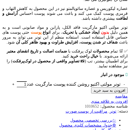
عصاره لیکوریس و عصاره سائوپالمتو نیز در این محصول به کاهش التهاب و
قرمزی پوست کمک می کنند و باعث می شوند پوست احساس
آرامش و
لطافت
بیشتری داشته باشد.
تونر مولتی اکتیو مارگریت فاقد الکل، پارابن و مواد صابونی است و به
همین دلیل
بدون
ایجاد خشکی یا تحریک
، برای
انواع
پوست
حتی پوست های
حساس قابل استفاده است. استفاده منظم از این تونر می تواند به مرور
باعث
شفاف تر شدن پوست، افزایش طراوت و بهبود ظاهر کلی آن
شود.
✅
🛒
تمام
محصولات
لوک پرفکت با
ضمانت اصالت
و
تاریخ انقضای معتبر
ارائه می‌شوند. با
خیال
راحت
خرید
کنید.
برای اطمینان بیشتر، تب (📸
تصاویر واقعی از محصول در لوک‌پرفکت
) را
نیز مشاهده نمایید.
موجود در انبار
تونر مولتی اکتیو روشن کننده پوست مارگریت عدد
افزودن به سبد خرید
مقایسه
افزودن به علاقه مندی
شناسه محصول:
1010652
دسته:
تونر
,
مراقبت از پوست صورت
✨بررسی تخصصی محصول
⚙️جدول مشخصات کلیدی محصول