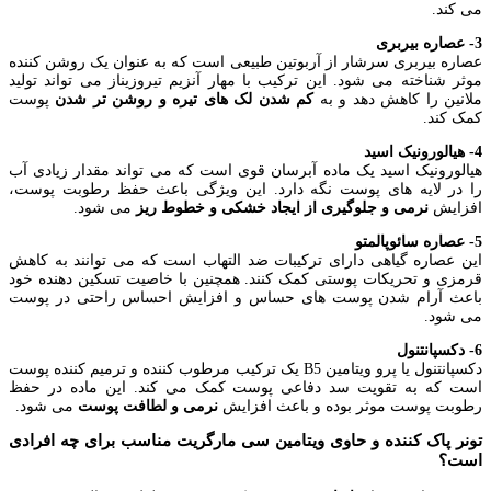
می کند.
3- عصاره بیربری
عصاره بیربری سرشار از آربوتین طبیعی است که به عنوان یک روشن کننده
موثر شناخته می شود. این ترکیب با مهار آنزیم تیروزیناز می تواند تولید
ملانین را کاهش دهد و به
کم شدن لک های تیره و روشن تر شدن
پوست
کمک کند.
4- هیالورونیک اسید
هیالورونیک اسید یک ماده آبرسان قوی است که می تواند مقدار زیادی آب
را در لایه های پوست نگه دارد. این ویژگی باعث حفظ رطوبت پوست،
افزایش
نرمی و جلوگیری از ایجاد خشکی و خطوط ریز
می شود.
5- عصاره سائوپالمتو
این عصاره گیاهی دارای ترکیبات ضد التهاب است که می توانند به کاهش
قرمزی و تحریکات پوستی کمک کنند. همچنین با خاصیت تسکین دهنده خود
باعث آرام شدن پوست های حساس و افزایش احساس راحتی در پوست
می شود.
6- دکسپانتنول
دکسپانتنول یا پرو ویتامین B5 یک ترکیب مرطوب کننده و ترمیم کننده پوست
است که به تقویت سد دفاعی پوست کمک می کند. این ماده در حفظ
رطوبت پوست موثر بوده و باعث افزایش
نرمی و لطافت پوست
می شود.
تونر پاک کننده و حاوی ویتامین سی مارگریت مناسب برای چه افرادی
است؟