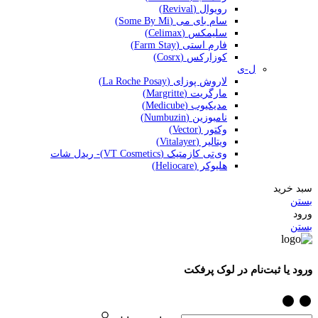
رویوال (Revival)
سام بای می (Some By Mi)
سلیمکس (Celimax)
فارم استی (Farm Stay)
کوزارکس (Cosrx)
ل-ی
لاروش پوزای (La Roche Posay)
مارگریت (Margritte)
مدیکیوب (Medicube)
نامبوزین (Numbuzin)
وکتور (Vector)
ویتالیر (Vitalayer)
وی‌تی کازمتیک (VT Cosmetics)- ریدل شات
هلیوکر (Heliocare)
سبد خرید
بستن
ورود
بستن
ورود یا ثبت‌نام در لوک پرفکت