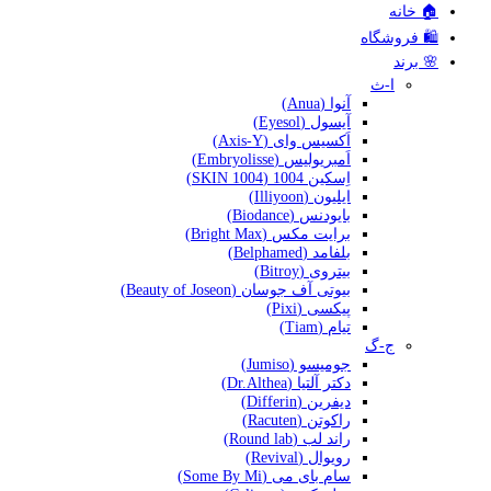
🏠 خانه
🛍️ فروشگاه
🌸 برند
ا-ث
آنوا (Anua)
آیسول (Eyesol)
اَکسیس وای (Axis-Y)
اَمبریولیس (Embryolisse)
اِسکین 1004 (SKIN 1004)
ایلیون (Illiyoon)
بایودنس (Biodance)
برایت مکس (Bright Max)
بلفامد (Belphamed)
بیتروی (Bitroy)
بیوتی آف جوسان (Beauty of Joseon)
پیکسی (Pixi)
تیام (Tiam)
ج-گ
جومیسو (Jumiso)
دکتر آلتیا (Dr.Althea)
دیفرین (Differin)
راکوتن (Racuten)
راند لب (Round lab)
رویوال (Revival)
سام بای می (Some By Mi)