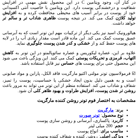
در کنار آن، وجود ویتامین C در این محصول نقش مهمی در افزایش
شفافیت و درخشندگی پوست دارد. این ویتامین با خاصیت آنتی اکسیدانی
خود از پوست در برابر آسیب های محیطی محافظت کرده و به
افزایش
تولید کلاژن
کمک می کند. در نتیجه پوست
ظاهری شاداب تر و سالم تر
خواهد داشت.
هیالورونیک اسید نیز یکی دیگر از ترکیبات مهم این تونر است که به آبرسانی
عمیق پوست کمک می کند. این ماده قادر است مقدار زیادی آب را در لایه
های پوست حفظ کند و از
خشکی و کدر شدن پوست جلوگیری
نماید.
علاوه بر این، عصاره لیکوریس و عصاره سائوپالمتو در این تونر به
کاهش
التهاب، قرمزی و تحریکات پوستی
کمک می کنند. این ویژگی باعث می شود
این محصول حتی برای پوست های
حساس
نیز قابل استفاده باشد.
☑️ فرمولاسیون تونر مولتی اکتیو مارگریت فاقد الکل، پارابن و مواد صابونی
است و به همین دلیل بدون ایجاد خشکی یا حساسیت، پوست را تمیز،
شفاف و شاداب می کند. استفاده منظم از این تونر می تواند به مرور باعث
روشن تر شدن پوست، افزایش طراوت و بهبود ظاهر کلی
آن شود.
مشخصات به اختصار فوم تونر روشن کننده مارگریت
برند
:
مارگریت
نوع
محصول
:
تونر صورت
کاربرد
: پاکسازی، آبرسانی و روشن سازی پوست
حجم
: 200 میلی لیتر
مناسب برای
: انواع پوست
ویژگی اصلی
: روشن کننده و شفاف کننده پوست