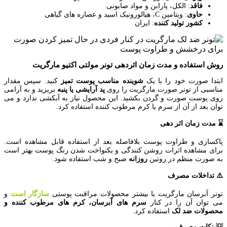
فاقد
: الکل، پارابن و مواد صابونی
حاوی
: ویتامین C، هیالورونیک اسید و عصاره های گیاهی
کشور تولید کننده
: ایران
روش استفاده و مدت زمان اثردهی تونر مولتی اکتیو مارگریت
ابتدا صورت خود را با یک
شوینده مناسب پوست تمیز
کنید. سپس مقدار
مناسبی از تونر صورت مارگریت را روی
پد آرایشی یا پنبه
بریزید و به آرامی
روی پوست صورت و گردن بکشید. این محصول نیاز به آبکشی ندارد و می
توان بعد از آن از سرم یا کرم مرطوب کننده استفاده کرد.
⌛️ مدت زمان اثر دهی
پاکسازی و طراوت پوست بلافاصله بعد از استفاده قابل مشاهده است.
برای مشاهده اثرات روشن کنندگی و یکنواخت شدن رنگ پوست بهتر است
به صورت منظم در روتین
روزانه
صبح و شب استفاده شود.
⚠️ تداخلات مصرف
تونر آبرسان مارگریت با بیشتر محصولات مراقبت پوستی
سازگار
است
و
می توان آن را در کنار
سرم های آبرسان، کرم های مرطوب کننده و
محصولات ضد لک
استفاده کرد.
💡 نکات مصرف