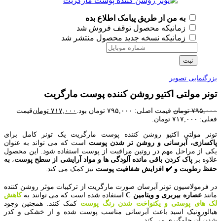
به من از طریق پیامک اطلاع بده
زمانیکه محصول توقف فروش شد
زمانیکه نسخه جدید محصول منتشر شد
ثبت
بزرگنمایی تصویر
تونر مولتی اکتیو روشن کننده پوست مارگریت
۷۹۵,۰۰۰
تومان
قیمت اصلی: ۷۹۵,۰۰۰ تومان بود.
۷۱۷,۰۰۰
تومان
قیمت
فعلی: ۷۱۷,۰۰۰ تومان.
تونر مولتی اکتیو روشن کننده پوست مارگریت یک تونر کامل برای
پاکسازی، آبرسانی و روشن تر شدن پوست
است که می تواند به عنوان
یکی از مراحل مهم در روتین مراقبت از پوست استفاده شود. این محصول
علاوه بر
پاک کردن باقی مانده آلودگی ها و مواد آرایشی از سطح پوست
،
به
حفظ رطوبت و ✔️ افزایش شفافیت پوست
نیز کمک می کند.
در فرمولاسیون تونر آبرسان صورت مارگریت از ترکیبات موثر روشن کننده
مانند
عصاره بیربری و ویتامین C
استفاده شده است که می توانند به
کاهش
لک های پوستی و یکنواخت شدن رنگ پوست
کمک کنند. همچنین وجود
هیالورونیک اسید باعث آبرسانی مناسب پوست شده و از خشکی و کدر
شدن آن جلوگیری می کند.