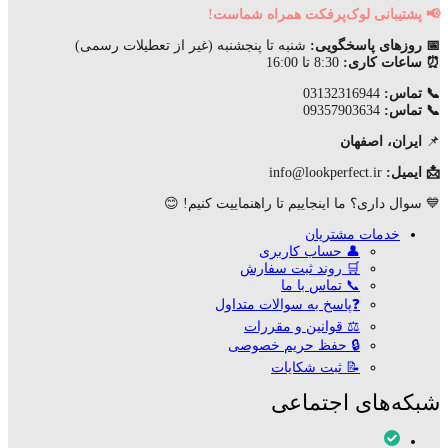
📢 پشتیبانی لوک‌پرفکت همراه شماست!
📅 روزهای پاسخگویی:
شنبه تا پنجشنبه (غیر از تعطیلات رسمی)
⏰ ساعات کاری:
8:30 تا 16:00
📞 تماس:
03132316944
📞 تماس:
09357903634
📌
ایران، اصفهان
📩 ایمیل:
info@lookperfect.ir
💙 سوال داری؟ ما اینجاییم تا راهنماییت کنیم! 😊
خدمات مشتریان
👤 حساب کاربری
🛒 روند ثبت سفارش
📞 تماس با ما
❓پاسخ به سوالات متداول
⚖ قوانین و مقررات
🔒 حفظ حریم خصوصی
📝 ثبت شکایات
شبکه‌های اجتماعی