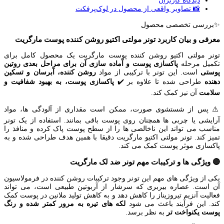
دیدگاه کاربران
📸 تصاویر واقعی از محصول در لوک‌پرفکت
✨بررسی تخصصی محصول
معرفی و بیان کاربرد تونر مولتی اکتیو روشن کننده پوست مارگریت
تونر مولتی اکتیو روشن کننده پوست مارگریت یک محصول کامل برای
تکمیل مرحله
پاکسازی پوست و آماده سازی آن برای مراحل بعدی روتین
پوستی
است. این تونر با ترکیبی از مواد
روشن کننده، آبرسان و تسکین
دهنده
طراحی شده تا علاوه بر ✔️
پاکسازی پوست، به بهبود شفافیت و
سلامت
آن نیز کمک کند.
⚠️ پس از شستشوی صورت، ممکن است مقداری از آلودگی ها، مواد
آرایشی یا چربی ها همچنان روی پوست باقی بمانند. استفاده از یک تونر
مناسب می تواند این ناخالصی ها را از سطح پوست پاک کرده و منافذ را
تمیز کند. تونر مولتی اکتیو مارگریت دقیقا با همین هدف طراحی شده و به
پاکسازی موثر پوست کمک می کند.
🔴 ویژگی ها و ترکیبات مهم تونر ضد لک مارگریت
یکی از ویژگی های مهم این تونر وجود ترکیبات روشن کننده در فرمولاسیون
آن است. عصاره بیربری که سرشار از آربوتین طبیعی است، می تواند
فعالیت آنزیم تیروزیناز را کاهش دهد و به کاهش تولید ملانین در پوست کمک
کند. این فرآیند باعث می شود
لکه های تیره به مرور کمتر شده و رنگ
پوست یکنواخت تر
به نظر برسد.