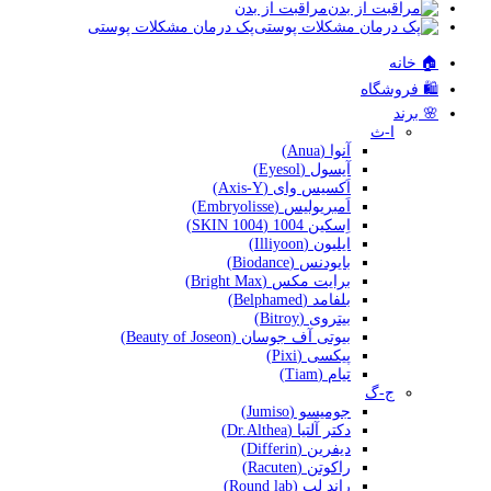
مراقبت از بدن
پک درمان مشکلات پوستی
🏠 خانه
🛍️ فروشگاه
🌸 برند
ا-ث
آنوا (Anua)
آیسول (Eyesol)
اَکسیس وای (Axis-Y)
اَمبریولیس (Embryolisse)
اِسکین 1004 (SKIN 1004)
ایلیون (Illiyoon)
بایودنس (Biodance)
برایت مکس (Bright Max)
بلفامد (Belphamed)
بیتروی (Bitroy)
بیوتی آف جوسان (Beauty of Joseon)
پیکسی (Pixi)
تیام (Tiam)
ج-گ
جومیسو (Jumiso)
دکتر آلتیا (Dr.Althea)
دیفرین (Differin)
راکوتن (Racuten)
راند لب (Round lab)