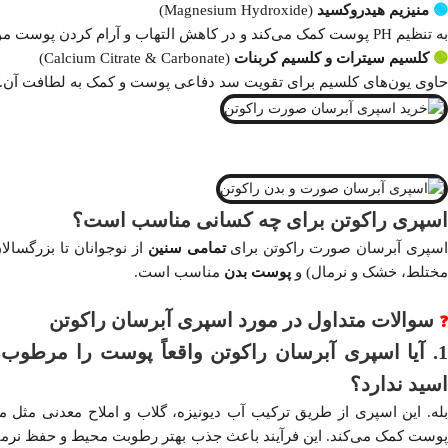
🟢
منیزیم هیدروکسید
(Magnesium Hydroxide)
به تنظیم PH پوست کمک می‌کند و در کاهش التهاب و آرام کردن پوست مؤثر است.
🟢
کلسیم سیترات و کلسیم کربنات
(Calcium Citrate & Carbonate)
حاوی یون‌های کلسیم برای تقویت سد دفاعی پوست و کمک به لطافت آن.
اسپری راکوتن برای چه کسانی مناسب است؟
سپری آبرسان صورت راکوتن برای
تمامی سنین
از نوجوانان تا بزرگسالا
مختلط، خشک و نرمال) و
پوست بدن
مناسب است.
سوالات متداول در مورد اسپری آبرسان راکوتن
❓
1. آیا اسپری آبرسان راکوتن واقعاً پوست را مرطوب م
اسید ندارد؟
بله. این اسپری از طریق ترکیب آب دیونیزه، گلاب و املاح معدنی مثل من
پوست کمک می‌کند. این فرآیند باعث جذب بهتر رطوبت محیط و حفظ نر