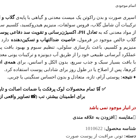
اتمام موجودی
اسپری صورت و بدن راکوتن یک میست معدنی و گیاهی با پایه‌ی
گلاب و 
ترکیبات آن شامل گلاب، فروس سولفات، منیزیم هیدروکسید، کلسیم سیت
از مواد معدنی که به
تعادل PH، اکسیژن‌رسانی و تقویت سد دفاعی پوست
گلاب خالص موجود در فرمول،
خاصیت ضدالتهاب و تسکین‌دهنده
دارد 
منیزیم و کلسیم، باعث بازسازی سلولی، تنظیم سبوم و بهبود بافت پ
عملکرد آبرسانی طبیعی خود را از طریق آب دیونیزه و ترکیبات یونی معدن
با بافت بسیار سبک و جذب سریع، بدون الکل و اسانس، برای
همه‌ی ا
کرم‌ها، پس از اصلاح یا در طول روز برای شادابی پوست استفاده کرد.
♦️ نتیجه:
پوستی آرام، تازه، متعادل و بدون احساس سنگینی یا چربی.
✅
🛒
تمام
محصولات
لوک پرفکت با
ضمانت اصالت
و
تا
برای اطمینان بیشتر، تب (📸
تصاویر واقعی ا
در انبار موجود نمی باشد
مقایسه
افزودن به علاقه مندی
شناسه محصول:
1010622
تونر
مراقبت از پوست صورت
دسته:
,