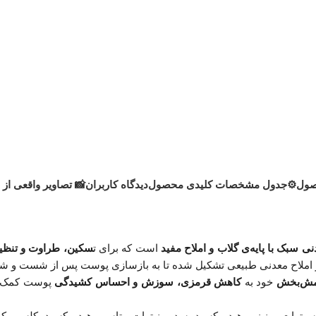
صول
⚙️جدول مشخصات کلیدی محصول
دیدگاه کاربران
📸 تصاویر واقعی از
ی سبک با پایه‌ی گلاب و املاح مفید
است که برای ت
سکین، طراوت و تنظیم PH پو
از املاح معدنی طبیعی تشکیل شده تا به بازسازی پوست پس از شست و شو 
امش‌بخش
خود به
کاهش قرمزی، سوزش و احساس کشیدگی
پوست کمک می
یترات، منیزیم هیدروکسید، سدیم نیترات، پتاسیم هیدروکسید، کلسیم کر