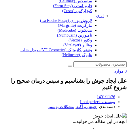
سلیمکس (Celimax)
فارم استی (Farm Stay)
کوزارکس (Cosrx)
ل-ی
لاروش پوزای (La Roche Posay)
مارگریت (Margritte)
مدیکیوب (Medicube)
نامبوزین (Numbuzin)
وکتور (Vector)
ویتالیر (Vitalayer)
وی‌تی کازمتیک (VT Cosmetics)- ریدل شات
هلیوکر (Heliocare)
0
موارد
علل ایجاد جوش را بشناسیم و سپس درمان صحیح را
شروع کنیم
1401/11/26
نویسنده:
Lookperfect
دسته‌بندی:
جوش و آکنه
,
مشکلات پوستی
آنچه در این مقاله می‌خوانید...