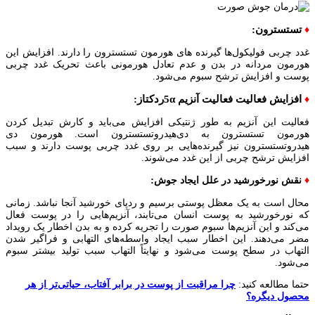
تستسترون:
♦
غدد چربی فولیکول‌ها گیرنده های هورمون تستسترون را دارند. افزایش این
هورمون مردانه در بدن و عدم تعادل هورمونی باعث تحریک غدد چربی
پوست و افزایش ترشح سبوم می‌شود.
افزایش فعالیت فعالیت آنزیم 5αردکتاز:
♦
فعالیت این آنزیم به طور ژنتیکی افزایش می‌باید و کارش تبدیل کردن
هورمون تستسترون به دی‌هیدروتستسترون است. هورمون دی
هیدروتستسترون نیز گیرنده‌هایی بر روی غدد چربی پوست دارند و سبب
افزایش ترشح چربی از این غدد می‌شوند.
:
♦
نقش
نورخورشید در علل ایجاد جوش
محال است به یک معظل پوستی برسیم و ردپای خورشید آنجا نباشد. زمانی
که نورخورشید به پوست انسان می‌تابند، آنزیم‌هایی را در پوست فعال
می‌کند و این آنزیم‌ها سبوم صورت را تجریه کرده و به بدن اخطار یک رویداد
مضر می‌دهند. این اخطار سبب ایجاد واسطه‌های التهابی و فراگیر شدن
التهاب در سطح پوست می‌شود و نهایتاً التهاب سبب تولید بیشتر سبوم
می‌شود.
حتما مطالعه کنید:
چرا مراقبت از پوست در برابر آفتاب، حیاتی‌تر از هر
محصول دیگره؟