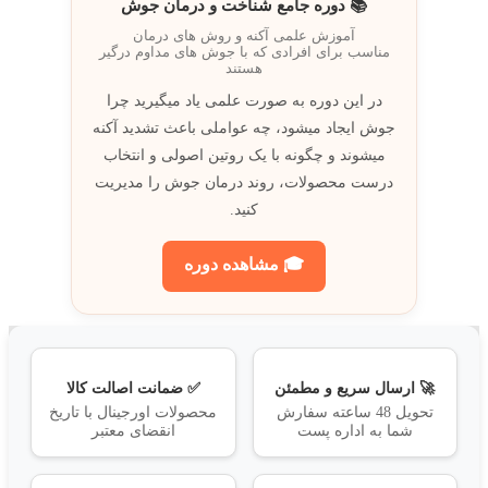
📚 دوره جامع شناخت و درمان جوش
آموزش علمی آکنه و روش های درمان
مناسب برای افرادی که با جوش های مداوم درگیر
هستند
در اين دوره به صورت علمی ياد ميگيريد چرا
جوش ايجاد ميشود، چه عواملی باعث تشديد آکنه
ميشوند و چگونه با يک روتين اصولی و انتخاب
درست محصولات، روند درمان جوش را مديريت
کنيد.
🎓 مشاهده دوره
🚀 ارسال سریع و مطمئن
✅ ضمانت اصالت کالا
تحویل 48 ساعته سفارش
محصولات اورجینال با تاریخ
شما به اداره پست
انقضای معتبر