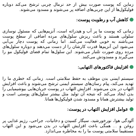
زماین که پوست صورت بیش از حد نرمال چربی ترشح می‌کند دوباره
فولیکول‌ها از این چربی‌های اضافه پر می‌شوند و مسدود می‌شوند.
کاهش آب و رطوبت پوست:
🟤
زمانی که پوست ما پر آب و هیدراته است، آنزیم‌هایی که مسئول نوسازی
سلولی هستند و باعث ریزش سلول‌های مرده اضافی از سطح پوست
می‌باشند به خوبی فعالیت می‌کنند. اما زمانی که پوست دچار بی‌آبی
می‌شود این آنزیم‌ها قدرت کارشان را از دست می‌دهند و دوباره سلول‌های
مرده روی صورت تلنبار می‌شوند. این سلول‌ها تمام فضای فولیکول مو را
می‌گیرند و مسدودش می‌کنند.
افزایش فاکتورهای التهابی:
🟤
سیستم ایمنی بدن موظف به حفظ سلامتی است. زمانی که خطری ما را
تهدید می‌کند، پیام رسان‌های سیستم ایمنی ترشح می‌شوند و باعث افزایش
التهاب در بدن می‌شوند. افزایش التهاب در پوست جریان‌هایی بیوشیمیایی را
بدن ایجاد می‌کند که نتیجه آن تولید مثل بیشتر سلول‌های پوستی است و
تولید بیشترش همانا و مسدود شدن فولیکول‌ها همانا.
عوامل افزایش التهاب در پوست:
🟤
آلودگی هوا، نورخورشید، سیگار کسیدن و دخانیات، جراحی، رژیم غذایی پر
روغن و … همگی باعث افزایش التهاب در بدن می‌شود و این التهاب
مستقیما سلامتی پوست ما را به مخاطره می‌اندازد.