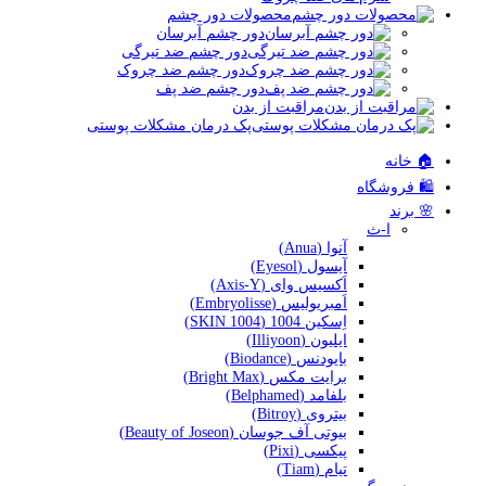
محصولات دور چشم
دور چشم آبرسان
دور چشم ضد تیرگی
دور چشم ضد چروک
دور چشم ضد پف
مراقبت از بدن
پک درمان مشکلات پوستی
🏠 خانه
🛍️ فروشگاه
🌸 برند
ا-ث
آنوا (Anua)
آیسول (Eyesol)
اَکسیس وای (Axis-Y)
اَمبریولیس (Embryolisse)
اِسکین 1004 (SKIN 1004)
ایلیون (Illiyoon)
بایودنس (Biodance)
برایت مکس (Bright Max)
بلفامد (Belphamed)
بیتروی (Bitroy)
بیوتی آف جوسان (Beauty of Joseon)
پیکسی (Pixi)
تیام (Tiam)