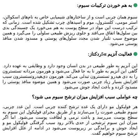
به هم خوردن ترکیبات سبوم:
🟤
سبوم همان چربی است و از ساختارهای شیمیایی خاص به نام‌های اسکوالن،
استر مومی، کلسترول، موم و اسیدهای چرب تشکیل شده است. زمانی که
ترکیب درست این مواد در سطح پوست به هم می‌خورد یک چسبندگی بدی
بین سلول‌ها اتفاق می‌افتد و جلوی ریزش طبیعی سلولی را می‌گیرد و همین
موضوع سبب تلنبار شدن مجدد سلول‌های پوستی و مسدود شدن منافذ
پوستی می‌شود.
فعالیت آنزیم 5αردکتاز:
🟤
این آنزیم به طور طبیعی در بدن انسان وجود دارد و وظایفی به عهده دارد.
گاهی این آنزیم به طور نا به جا فعال می‌شود و هورمون مردانه تستسترون
را به دی هیدرو تستسترون تبدلی می‌کند. هورمون دی‌هیدروتستسترون سبب
افزایش بسیار زیاد چربی صورت می‌شود و همین موضوه منافذ پوستی را
مسدود کرده و باعث ایجاد جوش می‌شود.
چه عواملی سبب افزایش میزان ترشح سبوم می شود؟
هر فولیکول مو دارای یک غده ترشح کننده چربی است. این غدد چربی،
سبوم طبیعی صورت را می‌سازند و از طریق مجرای فولیکول این سبوم به
سطح پوست می‌رسد و باعث نرمی و لطافت پوست می‌شود. اما اگر
میزان این سبوم ترشحی از حدی بالاتر رود سبب گرفتگی فولیکول مو و
ایجاد جوش و برآمدگی بر زیرپوست می‌شود در ادامه از علل افزایش
ترشح سبوم خواهیم گفت.