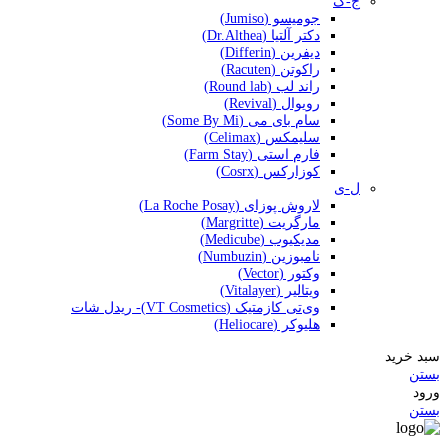
ج-گ
جومیسو (Jumiso)
دکتر آلتیا (Dr.Althea)
دیفرین (Differin)
راکوتن (Racuten)
راند لب (Round lab)
رویوال (Revival)
سام بای می (Some By Mi)
سلیمکس (Celimax)
فارم استی (Farm Stay)
کوزارکس (Cosrx)
ل-ی
لاروش پوزای (La Roche Posay)
مارگریت (Margritte)
مدیکیوب (Medicube)
نامبوزین (Numbuzin)
وکتور (Vector)
ویتالیر (Vitalayer)
وی‌تی کازمتیک (VT Cosmetics)- ریدل شات
هلیوکر (Heliocare)
سبد خرید
بستن
ورود
بستن