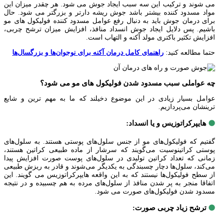
می شوند و ترکیب این سه سبب ایجاد جوش می شود. هر چقدر میزان این
مواد مسدود کننده بیشتر باشد جوش ریشه دارتر و بزرگتر می شود. حال
برای درمان جوش باید به دنبال رفع عوامل مسدود کننده فولیکول های مو
باشیم. پس دلایل ایجاد جوش انسداد منافذ، افزایش میزان ترشح چربی،
افزایش تکثیر باکتری مولد آکنه و التهاب است.
حتما مطالعه کنید:
راهنمای کامل درمان آکنه برای نوجوان‌ها و بزرگسال‌ها
چه عواملی سبب مسدود شدن فولیکول های مو می شود؟
عوامل بسیار زیادی در این موضوع دخیلند که ما به مهم ترین و شایع
ترینشان می‌پردازیم.
هایپرکراتوزیس و یا انسداد:
🟤
گفتیم که فولیکول‌های مو از جنس سلول‌های پوستی هستند. به سلول‌های
پوستی کراتینوسیت می‌گویند که سرشار از ماده طبیعی کراتین هستند،
زمانی که تعداد کراتین تولیدی در سلول‌های پوست صورت افزایش پیدا
می‌کند، سلول‌ها دچار چسبندگی به یکدیگر می‌شوند و قادر به ریزش طبیعی
از سطح فولیکول‌ها نیستند که به این واقعه هایپرکراتوزیس می گویند. این
اتفاقا منجر به پر شدن منافذ از سلول‌های مرده به هم چسبیده و در نتیجه
مسدود شدن فولیکول‌های صورت می شود.
ترشح زیاد چربی صورت:
🟤