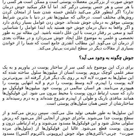
جوش صورت از بزرگترین معضلات پوستی است و ممکن است هر کسی را
با هر سنی و هر جنس پوستی درگیر کند. اما آیا فکر میکنید جوش درمان
ندارد؟ اگر اینطور فکر می‌کنید دلیلش خسته شدن شما از امتحان کردن
روش‌های مختلف است. درحالی که میلیون‌ها نفر در دنیا با بدترین شرایط
پوستی موفق به درمان جوش شده‌اند. جوش زدن عوامل بسیار زیادی دارد
و اگر واقعا به دنبال درمان جوش خود هستید باید ابتدا عوامل را شناسایی
کنید و سعی بر رفتار درست با این علل داشته باشید. این مقاله نیز به طور
تخصصی و علمی به موضوع علل ایجاد جوش می‌پردازد و در مقالات بعدی
از درمان آن می‌گوید. این مطالب آنقدری جامع است که شما را از خواندن
بسیاری از مقالات دیگر در سطح اینترنت بی‌نیاز می‌کند.
جوش چگونه به وجود می آید؟
برای درک این موضوع باید کمی سر از ساختار پوست در بیاوریم و به یک
سفر علمی کوچک برویم. پوست انسان از میلیون‌ها سلول ساخته شده که
این سلول‌ها به صورت لایه لایه بر روی یک دیگر قرار گرفته اند. بیرونی‌ترین
لایه پوست را اپیدرم، لایه وسط پوست را درم و لایه انتهایی پوست را
هیپودرم می‌نامند. هر انسان سالمی در پوست خود میلیون‌ها فولیکول مو
دارد که سبب ارتباط درون پوست با محیط بیرون می شود. این فولیکول‌ها
همانند منافذی باریک و طولی از اپیدرم شروع شده‌اند و به درم رسیده‌اند و
ساختارشان از جنس همان سلول‌های پوستی است.
این سلول‌ها به طور طبیعی تولید مثل می‌کنند، سپس ریزش می‌کنند و از
سطح پوست جدا می‌شوند. ماجرای جوش از آنجایی آغاز می‌شود که ریزش
سلولی مختل شود و این فولیکول‌ها مسدود می‌شوند و راه ارتباطی درون و
بیرون پوست قطع می‌شود. غالبا این فولیکول‌ها از (سلول‌های مرده
صورت+ چربی+باکتری‌های مولد جوش (پروپیونی باکتریوم آکنس)) مسدود