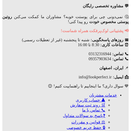
💬 مشاوره تخصصی رایگان
🤔 نمی‌دونی چی برای پوستت خوبه؟ مشاوران ما کمکت می‌کنن
روتین
پوستی مخصوص خودت
رو پیدا کنی!
📢 پشتیبانی لوک‌پرفکت همراه شماست!
📅 روزهای پاسخگویی:
شنبه تا پنجشنبه (غیر از تعطیلات رسمی)
⏰ ساعات کاری:
8:30 تا 16:00
📞 تماس:
03132316944
📞 تماس:
09357903634
📌
ایران، اصفهان
📩 ایمیل:
info@lookperfect.ir
💙 سوال داری؟ ما اینجاییم تا راهنماییت کنیم! 😊
خدمات مشتریان
👤 حساب کاربری
🛒 روند ثبت سفارش
📞 تماس با ما
❓پاسخ به سوالات متداول
⚖ قوانین و مقررات
🔒 حفظ حریم خصوصی