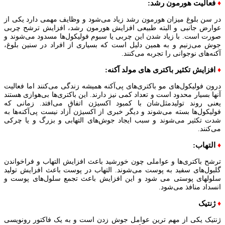
فعالیت هورمون رشد:
♦
در سن بلوغ میزان هورمون رشد زیاد می‌شود و وظایف مهمی دارد یکی از
عوارض جانبی و البته طبیعی افزایش هورمون رشد، افزایش ترشح چربی
صورت است. با زیاد شدن این چربی یا سبوم فولیکول‌ها مسدود می‎‌شوند و
جوش می‌زنیم و به همین دلیل است که بسیاری از افراد در سنین بلوغ،
آکنه‌های نوجوانی را تجربه می‌کنند.
افزایش تکثیر باکتری های مولد آکنه:
♦
درون فولیکول‌های مو باکتری‌های پی‌آکنه همیشه زندگی می‌کنند اما فعالیت
آنها بسیار محدود است و تعداد کمی نیز دارند. این باکتری‌ها بی‌هوازی هستند
یعنی روند تولیدمثل‌شان با کمبود اکسیژن اتفاق می‌افتد. زمانی که
فولیکول‌ها بسته می‌شوند و دیگر خبری از اکسیژن آزاد نیست پی‌آکنه‌ها به
شدت تکثیر می‌شوند و سبب ایجاد جوش‌های التهابی و بزرگ و یا چرکی
می‌کنند.
التهاب:
♦
ترشح باکتری‌ها و عواملی چون خورشید باعث افزایش التهاب و فراخواندن
گلبول‌های سفید به پوست می‌شوند. التهاب در پوست باعث افزایش تولید
سلولهای پوستی می شود و این افزایش باعث تجمع سلول‌های پوست و
انسداد منافذ می‌شود.
ژنتیک
♦
ژنتیک یکی از مهم ترین عوامل جوش زدن است و به یک فاکتور رونویسی