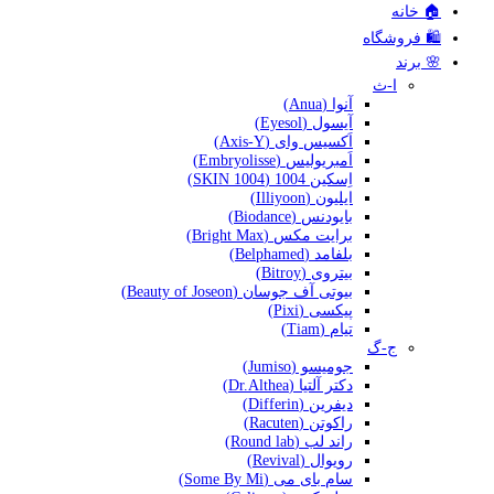
🏠 خانه
🛍️ فروشگاه
🌸 برند
ا-ث
آنوا (Anua)
آیسول (Eyesol)
اَکسیس وای (Axis-Y)
اَمبریولیس (Embryolisse)
اِسکین 1004 (SKIN 1004)
ایلیون (Illiyoon)
بایودنس (Biodance)
برایت مکس (Bright Max)
بلفامد (Belphamed)
بیتروی (Bitroy)
بیوتی آف جوسان (Beauty of Joseon)
پیکسی (Pixi)
تیام (Tiam)
ج-گ
جومیسو (Jumiso)
دکتر آلتیا (Dr.Althea)
دیفرین (Differin)
راکوتن (Racuten)
راند لب (Round lab)
رویوال (Revival)
سام بای می (Some By Mi)