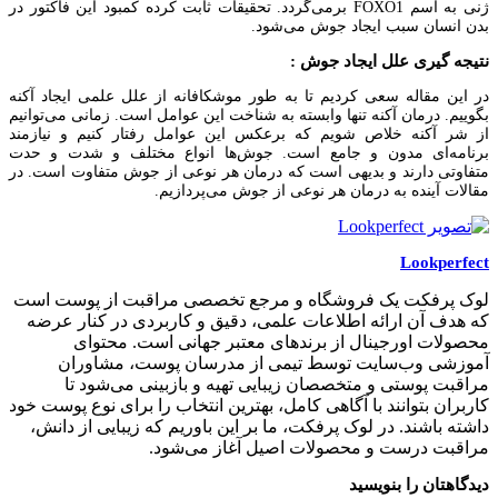
ژنی به اسم FOXO1 برمی‌گردد. تحقیقات ثابت کرده کمبود این فاکتور در
بدن انسان سبب ایجاد جوش می‌شود.
نتیجه گیری علل ایجاد جوش :
در این مقاله سعی کردیم تا به طور موشکافانه از علل علمی ایجاد آکنه
بگوییم. درمان آکنه تنها وابسته به شناخت این عوامل است. زمانی می‌توانیم
از شر آکنه خلاص شویم که برعکس این عوامل رفتار کنیم و نیازمند
برنامه‌ای مدون و جامع است. جوش‌ها انواع مختلف و شدت و حدت
متفاوتی دارند و بدیهی است که درمان هر نوعی از جوش متفاوت است. در
مقالات آینده به درمان هر نوعی از جوش می‌پردازیم.
Lookperfect
لوک پرفکت یک فروشگاه و مرجع تخصصی مراقبت از پوست است
که هدف آن ارائه اطلاعات علمی، دقیق و کاربردی در کنار عرضه
محصولات اورجینال از برندهای معتبر جهانی است. محتوای
آموزشی وب‌سایت توسط تیمی از مدرسان پوست، مشاوران
مراقبت پوستی و متخصصان زیبایی تهیه و بازبینی می‌شود تا
کاربران بتوانند با آگاهی کامل، بهترین انتخاب را برای نوع پوست خود
داشته باشند. در لوک پرفکت، ما بر این باوریم که زیبایی از دانش،
مراقبت درست و محصولات اصیل آغاز می‌شود.
دیدگاهتان را بنویسید