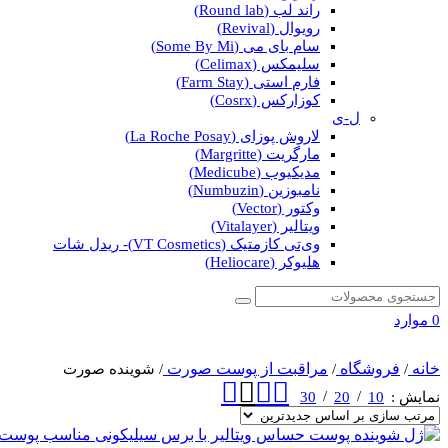
راند لب (Round lab)
رویوال (Revival)
سام بای می (Some By Mi)
سلیمکس (Celimax)
فارم استی (Farm Stay)
کوزارکس (Cosrx)
ل-ی
لاروش پوزای (La Roche Posay)
مارگریت (Margritte)
مدیکیوب (Medicube)
نامبوزین (Numbuzin)
وکتور (Vector)
ویتالیر (Vitalayer)
وی‌تی کازمتیک (VT Cosmetics)- ریدل شات
هلیوکر (Heliocare)
0
موارد
خانه
فروشگاه
مراقبت از پوست صورت
/
/
/
شوینده صورت
نمایش
10
20
30