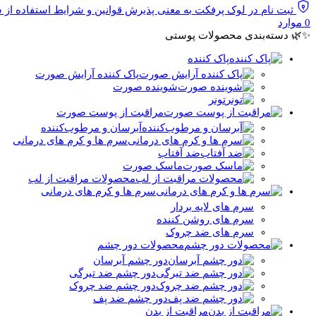
ثبت نام در لوک پرفکت به معنی پذیرش قوانین و شرایط استفاده از
0
موارد
✨🌿 دسته‌بندی محصولات پوستی
پاک کننده
پاک کننده آرایش صورت
شوینده صورت
تونر
مراقبت از پوست صورت
آبرسان و مرطوب‌کننده
سرم ها و کرم های درمانی
ضد آفتاب
ماسک صورت
محصولات مراقبت از لب
سرم ها و کرم های درمانی
سرم های لایه بردار
سرم های روشن کننده
سرم های ضد چروک
محصولات دور چشم
دور چشم آبرسان
دور چشم ضد تیرگی
دور چشم ضد چروک
دور چشم ضد پف
مراقبت از بدن