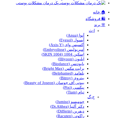
پک درمان مشکلات پوستی
🏠 خانه
🛍️ فروشگاه
🌸 برند
ا-ث
آنوا (Anua)
آیسول (Eyesol)
اَکسیس وای (Axis-Y)
اَمبریولیس (Embryolisse)
اِسکین 1004 (SKIN 1004)
ایلیون (Illiyoon)
بایودنس (Biodance)
برایت مکس (Bright Max)
بلفامد (Belphamed)
بیتروی (Bitroy)
بیوتی آف جوسان (Beauty of Joseon)
پیکسی (Pixi)
تیام (Tiam)
ج-گ
جومیسو (Jumiso)
دکتر آلتیا (Dr.Althea)
دیفرین (Differin)
راکوتن (Racuten)