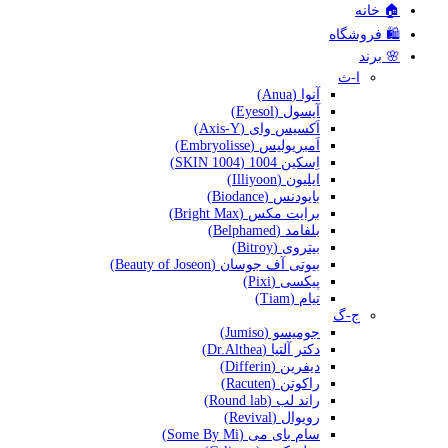
🏠 خانه
🛍️ فروشگاه
🌸 برند
ا-ث
آنوا (Anua)
آیسول (Eyesol)
اَکسیس وای (Axis-Y)
اَمبریولیس (Embryolisse)
اِسکین 1004 (SKIN 1004)
ایلیون (Illiyoon)
بایودنس (Biodance)
برایت مکس (Bright Max)
بلفامد (Belphamed)
بیتروی (Bitroy)
بیوتی آف جوسان (Beauty of Joseon)
پیکسی (Pixi)
تیام (Tiam)
ج-گ
جومیسو (Jumiso)
دکتر آلتیا (Dr.Althea)
دیفرین (Differin)
راکوتن (Racuten)
راند لب (Round lab)
رویوال (Revival)
سام بای می (Some By Mi)