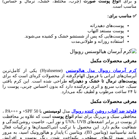
و برای
انواع
پوست
صورت
(چرب، مختلط، خشک، نرمال و حساس)
مناسب است.
✅ مناسب برای:
پوست‌های دهیدراته
پوست مستعد التهاب
پوست‌هایی که پس از شستشو خشک و کشیده می‌شوند.
استفاده روزانه و طولانی‌مدت
معرفی محصولات مکمل
کرم آبرسان رویوال مدل هیالوسنس
(Hyalusense) یکی از کامل‌ترین
آبرسان‌های ایرانی با فرمول الهام‌گرفته از محصولات کره‌ای است که برای
پوست‌های نرمال تا خشک و دهیدراته
طراحی شده است. این کرم بافتی
سبک، جذب سریع و اثری نرم‌کننده دارد که بدون احساس چربی، پوست را
تا ۲۴ ساعت مرطوب و لطیف نگه می‌دارد.
معرفی محصولات مکمل
فلوئید ضد آفتاب روشن کننده رویوال
مدل
لومیسنس
با SPF 50+ و +++PA ،
محافظی سبک و بی‌رنگ برای تمام
انواع پوست
است که علاوه بر محافظت
از پوست در برابر اشعه‌های UVA، UVB و نور آبی، خاصیت روشن‌کنندگی و
شفافیت ملایم دارد. این محصول با ترکیب آنتی‌اکسیدان‌ها و ترکیبات فعال
مانند نیاسینامید (ویتامین B3)، ویتامین C پایدار و هیالورونیک اسید، به مرور
باعث بهبود لک‌های سطحی، یکنواخت شدن رنگ پوست و افزایش