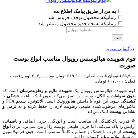
به من از طریق پیامک اطلاع بده
زمانیکه محصول توقف فروش شد
زمانیکه نسخه جدید محصول منتشر شد
ثبت
بزرگنمایی تصویر
فوم شوینده هیالوسنس رویوال مناسب انواع پوست
صورت
۶۶۹,۹۰۰
تومان
قیمت اصلی: ۶۶۹,۹۰۰ تومان بود.
۶۰۷,۰۰۰
تومان
قیمت
فعلی: ۶۰۷,۰۰۰ تومان.
فوم شوینده هیالوسنس رویوال یک
شوینده ملایم و رطوبت‌رسان
است که
بدون سولفات و الکل
، پوست را تمیز می‌کند بدون اینکه باعث
خشکی
یا
کشیدگی
شود. این فوم با داشتن هیالورونیک اسید، آلانتوئین، سدیم PCA و
فاکتورهای مرطوب‌کننده طبیعی رطوبت لازم را حفظ کرده و به
نرمی و
شادابی پوست
کمک می‌کند.
🔷 قدرت پاک‌کنندگی آن مناسب است و آلودگی، چربی اضافی و باقیمانده
آرایش را پاک می‌کند، اما چربی طبیعی پوست را از بین نمی‌برد. برای
انواع
پوست
، از چرب تا خشک و حساس، کاملاً مناسب است، چون فرمولاسیون
آن
بسیار
ملایم
و
غیر کومدون‌زا
است.