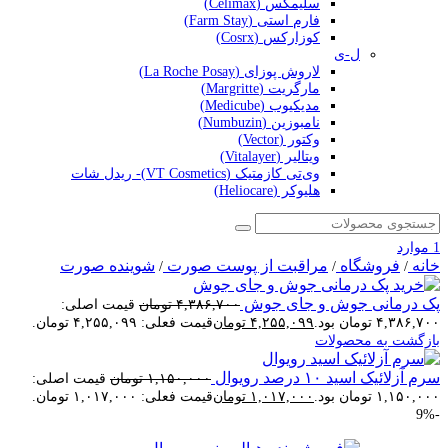
سلیمکس (Celimax)
فارم استی (Farm Stay)
کوزارکس (Cosrx)
ل-ی
لاروش پوزای (La Roche Posay)
مارگریت (Margritte)
مدیکیوب (Medicube)
نامبوزین (Numbuzin)
وکتور (Vector)
ویتالیر (Vitalayer)
وی‌تی کازمتیک (VT Cosmetics)- ریدل شات
هلیوکر (Heliocare)
1
موارد
خانه
فروشگاه
مراقبت از پوست صورت
شوینده صورت
/
/
/
پک درمانی جوش و جای جوش
۴,۳۸۶,۷۰۰
تومان
قیمت اصلی:
۴,۳۸۶,۷۰۰ تومان بود.
۴,۲۵۵,۰۹۹
تومان
قیمت فعلی: ۴,۲۵۵,۰۹۹ تومان.
بازگشت به محصولات
سرم آزلائیک اسید ۱۰ درصد رویوال
۱,۱۵۰,۰۰۰
تومان
قیمت اصلی:
۱,۱۵۰,۰۰۰ تومان بود.
۱,۰۱۷,۰۰۰
تومان
قیمت فعلی: ۱,۰۱۷,۰۰۰ تومان.
-9%