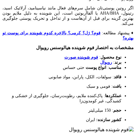
اگر روتین پوستی‌تان شامل سرم‌های فعال مانند نیاسینامید، آزلائیک اسید،
رتینول، AHA/BHA یا آلفاآربوتین است، این شوینده به دلیل ملایم بودن
بهترین گزینه برای قبل از آن‌هاست و از تداخل و تحریک پوستی جلوگیری
می‌کند.
♦️ پیشنهاد مطالعه:
فوم؟ ژل؟ کرمی؟ بالاخره کدوم شوینده برای پوست تو
بهتره؟
مشخصات به اختصار فوم شوینده هیالوسنس رویوال
نوع محصول
:
فوم شوینده صورت
برند
:
رویوال
مناسب
:
انواع پوست
حتی حساس
فاقد
: سولفات، الکل، پارابن، مواد صابونی
بافت
: فومی و سبک
عملکردها
: پاک‌کننده ملایم، رطوبت‌رسان، جلوگیری از خشکی و
کشیدگی، غیر کومدون‌زا
حجم
: 150 میلی‌لیتر
کشور سازنده:
ایران