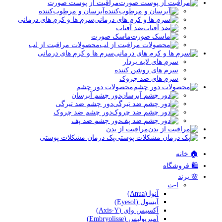
مراقبت از پوست صورت
آبرسان و مرطوب‌کننده
سرم ها و کرم های درمانی
ضد آفتاب
ماسک صورت
محصولات مراقبت از لب
سرم ها و کرم های درمانی
سرم های لایه بردار
سرم های روشن کننده
سرم های ضد چروک
محصولات دور چشم
دور چشم آبرسان
دور چشم ضد تیرگی
دور چشم ضد چروک
دور چشم ضد پف
مراقبت از بدن
پک درمان مشکلات پوستی
🏠 خانه
🛍️ فروشگاه
🌸 برند
ا-ث
آنوا (Anua)
آیسول (Eyesol)
اَکسیس وای (Axis-Y)
اَمبریولیس (Embryolisse)