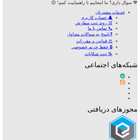
💙 سوال داری؟ ما اینجاییم تا راهنماییت کنیم! 😊
خدمات مشتریان
👤 حساب کاربری
🛒 روند ثبت سفارش
📞 تماس با ما
❓پاسخ به سوالات متداول
⚖ قوانین و مقررات
🔒 حفظ حریم خصوصی
📝 ثبت شکایات
شبکه‌های اجتماعی
مجوزهای دریافتی