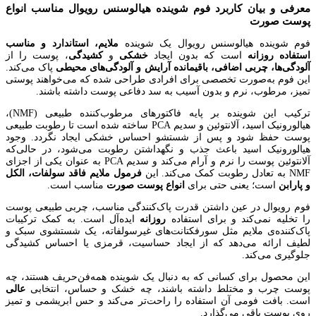
معرفی و بیان کاربرد فوم شوینده هیالوسنس رویوال مناسب انواع
پوست صورت
فوم شوینده هیالوسنس رویوال یک شوینده
ملایم، استاندارد و مناسب
استفاده روزانه
است که بدون ایجاد
خشکی
و
کشیدگی
، پوست را از
آلودگی‌ها، چربی اضافی، باقیمانده آرایش و آلودگی‌های محیطی
پاک می‌کند.
این فوم به‌صورت تخصصی برای افرادی طراحی شده که می‌خواهند پوستی
تمیز، مرطوب، نرم و بدون آسیب به سد دفاعی پوست داشته باشند.
ترکیب این شوینده بر پایه فاکتورهای مرطوب‌کننده طبیعی (NMF)،
هیالورونیک اسید، آلانتوئین و سدیم PCA ساخته شده است تا رطوبت طبیعی
پوست حفظ شود و پس از شستشو احساس خشکی ایجاد نگردد. وجود
هیالورونیک اسید باعث جذب و نگهداشتن رطوبت می‌شود، در حالی‌که
آلانتوئین پوست را نرم و آرام می‌کند و سدیم PCA به عنوان یکی از اجزای
NMF به تعادل رطوبت کمک می‌کند. این
فرمول ملایم فاقد سولفات، الکل
و پارابن
است؛ یعنی حتی برای
انواع پوست
صورت
مناسب است.
فوم رویوال در عین داشتن قدرت پاک‌کنندگی مناسب، چربی طبیعی پوست
را تخلیه نمی‌کند و برای استفاده
روزانه
ایده‌آل است. به کمک ترکیبات
پاک‌کننده‌ی ملایم مثل سورفکتانت‌های غیرسولفاته، یک شستشوی سبک و
لطیف ارائه می‌دهد که از ایجاد حساسیت، قرمزی یا احساس کشیدگی
جلوگیری می‌کند.
این محصول برای کسانی که به دنبال یک شوینده همه‌فن‌حریف هستند، چه
پوست چرب و مختلط داشته باشند، چه خشک و حساس، انتخابی
عالی
است. بافت فومی آن استفاده را راحت‌تر می‌کند و حس ابریشمی و تمیز
روی پوست باقی می‌گذارد.