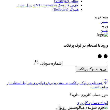
ویتالیر (Vitalayer)
وی‌تی کازمتیک (VT Cosmetics)- ریدل شات
هلیوکر (Heliocare)
سبد خرید
بستن
ورود
بستن
ورود یا ثبت‌نام در لوک پرفکت
شماره موبایل
ورود به لوک پرفکت
ثبت نام در لوک پرفکت به معنی پذیرش قوانین و شرایط استفاده از
سایت است.
هنوز حساب کاربری ندارید؟
ایجاد حساب کاربری