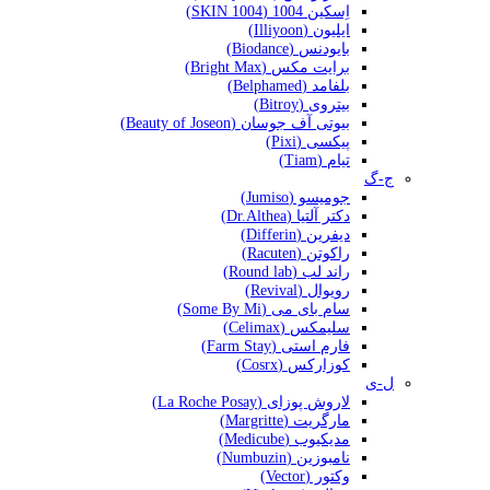
اِسکین 1004 (SKIN 1004)
ایلیون (Illiyoon)
بایودنس (Biodance)
برایت مکس (Bright Max)
بلفامد (Belphamed)
بیتروی (Bitroy)
بیوتی آف جوسان (Beauty of Joseon)
پیکسی (Pixi)
تیام (Tiam)
ج-گ
جومیسو (Jumiso)
دکتر آلتیا (Dr.Althea)
دیفرین (Differin)
راکوتن (Racuten)
راند لب (Round lab)
رویوال (Revival)
سام بای می (Some By Mi)
سلیمکس (Celimax)
فارم استی (Farm Stay)
کوزارکس (Cosrx)
ل-ی
لاروش پوزای (La Roche Posay)
مارگریت (Margritte)
مدیکیوب (Medicube)
نامبوزین (Numbuzin)
وکتور (Vector)