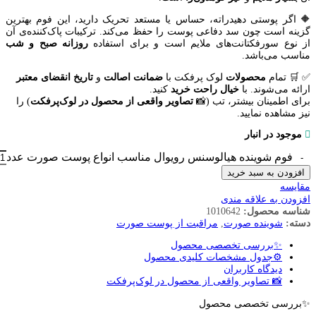
🔶 اگر پوستی دهیدراته، حساس یا مستعد تحریک دارید، این فوم بهترین
گزینه است چون سد دفاعی پوست را حفظ می‌کند. ترکیبات پاک‌کننده‌ی آن
از نوع سورفکتانت‌های ملایم است و برای استفاده
روزانه صبح و شب
مناسب می‌باشد.
✅
🛒
تمام
محصولات
لوک پرفکت با
ضمانت اصالت
و
تاریخ انقضای معتبر
ارائه می‌شوند. با
خیال
راحت
خرید
کنید.
برای اطمینان بیشتر، تب (📸
تصاویر واقعی از محصول در لوک‌پرفکت
) را
نیز مشاهده نمایید.
موجود در انبار
فوم شوینده هیالوسنس رویوال مناسب انواع پوست صورت عدد
افزودن به سبد خرید
مقایسه
افزودن به علاقه مندی
شناسه محصول:
1010642
دسته:
شوینده صورت
,
مراقبت از پوست صورت
✨بررسی تخصصی محصول
⚙️جدول مشخصات کلیدی محصول
دیدگاه کاربران
📸 تصاویر واقعی از محصول در لوک‌پرفکت
✨بررسی تخصصی محصول