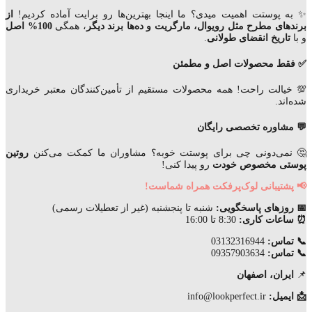
✨ به پوستت اهمیت میدی؟ ما اینجا بهترین‌ها رو برایت آماده کردیم!
از
برندهای مطرح مثل رویوال، مارگریت و ده‌ها برند دیگر
، همگی
100% اصل
و با
تاریخ انقضای
طولانی
.
✅ فقط محصولات اصل و مطمئن
💯 خیالت راحت! همه محصولات مستقیم از تأمین‌کنندگان معتبر خریداری
شده‌اند.
💬 مشاوره تخصصی رایگان
🤔 نمی‌دونی چی برای پوستت خوبه؟ مشاوران ما کمکت می‌کنن
روتین
پوستی مخصوص خودت
رو پیدا کنی!
📢 پشتیبانی لوک‌پرفکت همراه شماست!
📅 روزهای پاسخگویی:
شنبه تا پنجشنبه (غیر از تعطیلات رسمی)
⏰ ساعات کاری:
8:30 تا 16:00
📞 تماس:
03132316944
📞 تماس:
09357903634
📌
ایران، اصفهان
📩 ایمیل:
info@lookperfect.ir