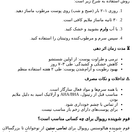
روش استفاده به شرح زیر است:
روزی ۱–۲ بار (صبح و شب) روی پوست مرطوب ماساژ دهید.
۳۰ ثانیه ماساژ ملایم کافی است.
با آب
ولرم
بشویید و خشک کنید.
سپس سرم و مرطوب‌کننده روتینتان را استفاده کنید.
⏳ مدت زمان اثر دهی
نرمی و طراوت پوست: از اولین شستشو
کاهش خشکی و کشیدگی: طی ۳–۷ روز
بهبود رطوبت و آرام‌شدن پوست: طی ۲ هفته استفاده منظم
⚠️ تداخلات و نکات مصرف
با همه سرم‌ها و مواد فعال سازگار است.
مناسب قبل از رتینول، AHA/BHA و آزلائیک اسید به دلیل ملایم
بودن.
از تماس با چشم خودداری شود.
برای پوست‌های دارای زخم باز مناسب نیست.
فوم شوینده رویوال برای چه کسانی مناسب است؟
فوم شوینده هیالوسنس رویوال برای
تمامی
سنین
از نوجوانان تا بزرگسالان