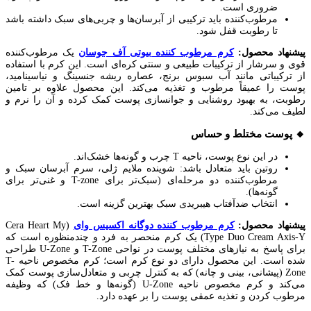
ضروری است.
مرطوب‌کننده باید ترکیبی از آبرسان‌ها و چربی‌های سبک داشته باشد
تا رطوبت قفل شود.
پیشنهاد محصول:
کرم مرطوب کننده بیوتی آف جوسان
یک مرطوب‌کننده
قوی و سرشار از ترکیبات طبیعی و سنتی کره‌ای است. این کرم با استفاده
از ترکیباتی مانند آب سبوس برنج، عصاره ریشه جنسینگ و نیاسینامید،
پوست را عمیقاً مرطوب و تغذیه می‌کند. این محصول علاوه بر تامین
رطوبت، به بهبود روشنایی و جوانسازی پوست کمک کرده و آن را نرم و
لطیف می‌کند.
🔸 پوست مختلط و حساس
در این نوع پوست، ناحیه T چرب و گونه‌ها خشک‌اند.
روتین باید متعادل باشد: شوینده ملایم ژلی، سرم آبرسان سبک و
مرطوب‌کننده دو مرحله‌ای (سبک‌تر برای T-zone و غنی‌تر برای
گونه‌ها).
انتخاب ضدآفتاب هیبریدی سبک بهترین گزینه است.
پیشنهاد محصول:
کرم مرطوب کننده دوگانه اکسیس وای
(Cera Heart My
Type Duo Cream Axis-Y) یک کرم منحصر به فرد و چندمنظوره است که
برای پاسخ به نیازهای مختلف پوست در نواحی T-Zone و U-Zone طراحی
شده است. این محصول دارای دو نوع کرم است؛ کرم مخصوص ناحیه T-
Zone (پیشانی، بینی و چانه) که به کنترل چربی و متعادل‌سازی پوست کمک
می‌کند و کرم مخصوص ناحیه U-Zone (گونه‌ها و خط فک) که وظیفه
مرطوب کردن و تغذیه عمقی پوست را بر عهده دارد.