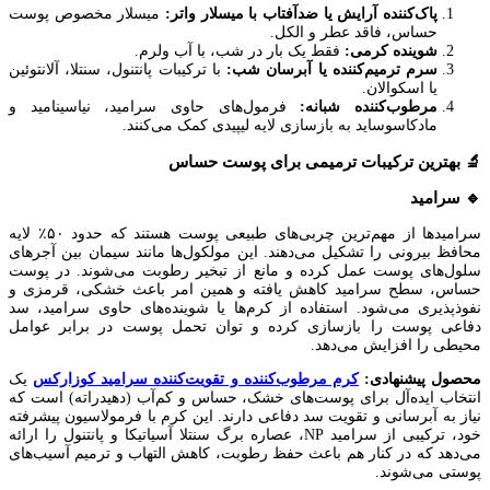
پاک‌کننده آرایش یا ضدآفتاب با میسلار واتر:
میسلار مخصوص پوست
حساس، فاقد عطر و الکل.
شوینده کرمی:
فقط یک بار در شب، با آب ولرم.
سرم ترمیم‌کننده یا آبرسان شب:
با ترکیبات پانتنول، سنتلا، آلانتوئین
یا اسکوالان.
مرطوب‌کننده شبانه:
فرمول‌های حاوی سرامید، نیاسینامید و
مادکاسوساید به بازسازی لایه لیپیدی کمک می‌کنند.
🔬 بهترین ترکیبات ترمیمی برای پوست حساس
🔹 سرامید
سرامیدها از مهم‌ترین چربی‌های طبیعی پوست هستند که حدود ۵۰٪ لایه
محافظ بیرونی را تشکیل می‌دهند. این مولکول‌ها مانند سیمان بین آجرهای
سلول‌های پوست عمل کرده و مانع از تبخیر رطوبت می‌شوند. در پوست
حساس، سطح سرامید کاهش یافته و همین امر باعث خشکی، قرمزی و
نفوذپذیری می‌شود. استفاده از کرم‌ها یا شوینده‌های حاوی سرامید، سد
دفاعی پوست را بازسازی کرده و توان تحمل پوست در برابر عوامل
محیطی را افزایش می‌دهد.
محصول پیشنهادی:
کرم مرطوب‌کننده و تقویت‌کننده سرامید کوزارکس
یک
انتخاب ایده‌آل برای پوست‌های خشک، حساس و کم‌آب (دهیدراته) است که
نیاز به آبرسانی و تقویت سد دفاعی دارند. این کرم با فرمولاسیون پیشرفته
خود، ترکیبی از سرامید NP، عصاره برگ سنتلا آسیاتیکا و پانتنول را ارائه
می‌دهد که در کنار هم باعث حفظ رطوبت، کاهش التهاب و ترمیم آسیب‌های
پوستی می‌شوند.