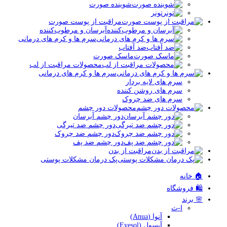
شوینده صورت
تونر
مراقبت از پوست صورت
آبرسان و مرطوب‌کننده
سرم ها و کرم های درمانی
ضد آفتاب
ماسک صورت
محصولات مراقبت از لب
سرم ها و کرم های درمانی
سرم های لایه بردار
سرم های روشن کننده
سرم های ضد چروک
محصولات دور چشم
دور چشم آبرسان
دور چشم ضد تیرگی
دور چشم ضد چروک
دور چشم ضد پف
مراقبت از بدن
پک درمان مشکلات پوستی
🏠 خانه
🛍️ فروشگاه
🌸 برند
ا-ث
آنوا (Anua)
آیسول (Eyesol)