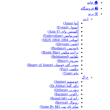
🏠 خانه
🛍️ فروشگاه
🌸 برند
ا-ث
آنوا (Anua)
آیسول (Eyesol)
اَکسیس وای (Axis-Y)
اَمبریولیس (Embryolisse)
اِسکین 1004 (SKIN 1004)
ایلیون (Illiyoon)
بایودنس (Biodance)
برایت مکس (Bright Max)
بلفامد (Belphamed)
بیتروی (Bitroy)
بیوتی آف جوسان (Beauty of Joseon)
پیکسی (Pixi)
تیام (Tiam)
ج-گ
جومیسو (Jumiso)
دکتر آلتیا (Dr.Althea)
دیفرین (Differin)
راکوتن (Racuten)
راند لب (Round lab)
رویوال (Revival)
سام بای می (Some By Mi)