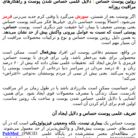
روتین پوست حساس
دلایل علمی حساس شدن پوست و راهکارهای
|
مراقبت روزانه
اگر پوستت بعد از شستن،
سوزش
می‌گیرد یا وقتی کرم جدید می‌زنی
قرمز
می‌شود، احتمالاً پوست حساسی داری. خیلی‌ها فکر می‌کنند پوست حساس
یعنی پوستی ضعیف یا بیمار، اما حقیقت چیز دیگری است. پوست
حساس،
پوستی است که نسبت به عوامل بیرونی واکنش بیش از حد نشان می‌دهد.
به همین دلیل روتین پوست حساس و نوع و ترکیبات محصولات مراقبت از
آن بسیار مهم است.
در واقع، سیستم دفاعی پوست این افراد
بیش‌فعال
است. ممکن است
محصولی برای بقیه بی‌خطر باشد، ولی برای فردی با پوست حساس،
قرمزی یا خارش ایجاد کند. تحقیقات علمی نشان داده که بیش از ۶۰ درصد
زنان و ۵۰ درصد مردان در سراسر دنیا درجاتی از حساسیت پوستی را
تجربه می‌کنند. یعنی بیش از نیمی از مردم پوستشان به‌نوعی «اعتراض»
می‌کند!
این حساسیت ممکن است مادرزادی باشد یا در طول زمان بر اثر مراقبت
نادرست، سبک زندگی یا مصرف محصولات قوی ایجاد شود. برای همین،
آشنایی با دلایل علمی حساس شدن پوست و ساخت یک روتین مناسب،
اولین قدم برای آرام کردن آن است.
تعریف علمی پوست حساس و دلایل ایجاد آن
پوست حساس یک
بیماری نیست، بلکه وضعیتی فیزیولوژیکی
است که در آن
عصب‌های حسی پوست بیش‌فعال و واکنش‌پذیرتر از حد معمول می‌شوند.
در مطالعه‌ای معتبر منتشرشده در پایگاه علمی
(PMCID:
PubMed