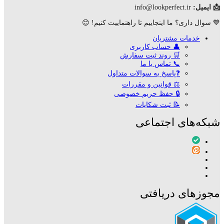
📩 ایمیل:
info@lookperfect.ir
💙 سوال داری؟ ما اینجاییم تا راهنماییت کنیم! 😊
خدمات مشتریان
👤 حساب کاربری
🛒 روند ثبت سفارش
📞 تماس با ما
❓پاسخ به سوالات متداول
⚖ قوانین و مقررات
🔒 حفظ حریم خصوصی
📝 ثبت شکایات
شبکه‌های اجتماعی
مجوزهای دریافتی