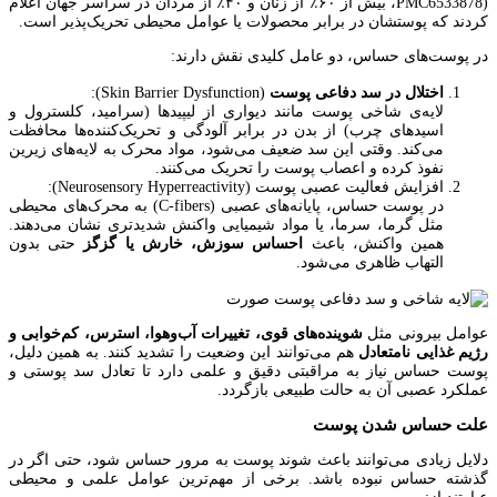
PMC6533878)، بیش از ۶۰٪ از زنان و ۴۰٪ از مردان در سراسر جهان اعلام
کردند که پوستشان در برابر محصولات یا عوامل محیطی تحریک‌پذیر است.
در پوست‌های حساس، دو عامل کلیدی نقش دارند:
اختلال در سد دفاعی پوست
(Skin Barrier Dysfunction):
لایه‌ی شاخی پوست مانند دیواری از لیپیدها (سرامید، کلسترول و
اسیدهای چرب) از بدن در برابر آلودگی و تحریک‌کننده‌ها محافظت
می‌کند. وقتی این سد ضعیف می‌شود، مواد محرک به لایه‌های زیرین
نفوذ کرده و اعصاب پوست را تحریک می‌کنند.
افزایش فعالیت عصبی پوست (Neurosensory Hyperreactivity):
در پوست حساس، پایانه‌های عصبی (C-fibers) به محرک‌های محیطی
مثل گرما، سرما، یا مواد شیمیایی واکنش شدیدتری نشان می‌دهند.
همین واکنش، باعث
احساس سوزش، خارش یا گزگز
حتی بدون
التهاب ظاهری می‌شود.
عوامل بیرونی مثل
شوینده‌های قوی، تغییرات آب‌وهوا، استرس، کم‌خوابی و
رژیم غذایی نامتعادل
هم می‌توانند این وضعیت را تشدید کنند. به همین دلیل،
پوست حساس نیاز به مراقبتی دقیق و علمی دارد تا تعادل سد پوستی و
عملکرد عصبی آن به حالت طبیعی بازگردد.
علت حساس شدن پوست
دلایل زیادی می‌توانند باعث شوند پوست به مرور حساس شود، حتی اگر در
گذشته حساس نبوده باشد. برخی از مهم‌ترین عوامل علمی و محیطی