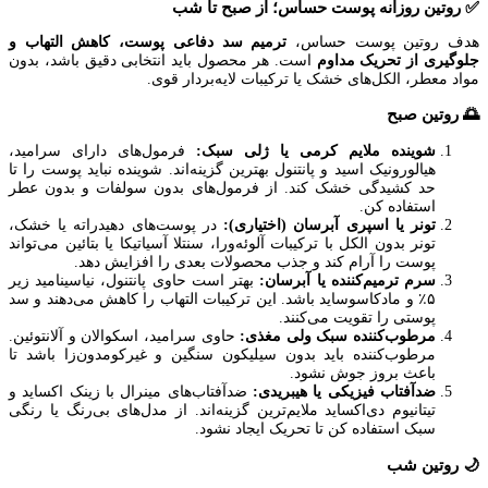
✅ روتین روزانه پوست حساس؛ از صبح تا شب
هدف روتین پوست حساس،
ترمیم سد دفاعی پوست، کاهش التهاب و
جلوگیری از تحریک مداوم
است. هر محصول باید انتخابی دقیق باشد، بدون
مواد معطر، الکل‌های خشک یا ترکیبات لایه‌بردار قوی.
🌅 روتین صبح
شوینده ملایم کرمی یا ژلی سبک:
فرمول‌های دارای سرامید،
هیالورونیک اسید و پانتنول بهترین گزینه‌اند. شوینده نباید پوست را تا
حد کشیدگی خشک کند. از فرمول‌های بدون سولفات و بدون عطر
استفاده کن.
تونر یا اسپری آبرسان (اختیاری):
در پوست‌های دهیدراته یا خشک،
تونر بدون الکل با ترکیبات آلوئه‌ورا، سنتلا آسیاتیکا یا بتائین می‌تواند
پوست را آرام کند و جذب محصولات بعدی را افزایش دهد.
سرم ترمیم‌کننده یا آبرسان:
بهتر است حاوی پانتنول، نیاسینامید زیر
۵٪ و مادکاسوساید باشد. این ترکیبات التهاب را کاهش می‌دهند و سد
پوستی را تقویت می‌کنند.
مرطوب‌کننده سبک ولی مغذی:
حاوی سرامید، اسکوالان و آلانتوئین.
مرطوب‌کننده باید بدون سیلیکون سنگین و غیرکومدون‌زا باشد تا
باعث بروز جوش نشود.
ضدآفتاب فیزیکی یا هیبریدی:
ضدآفتاب‌های مینرال با زینک اکساید و
تیتانیوم دی‌اکساید ملایم‌ترین گزینه‌اند. از مدل‌های بی‌رنگ یا رنگی
سبک استفاده کن تا تحریک ایجاد نشود.
🌙 روتین شب