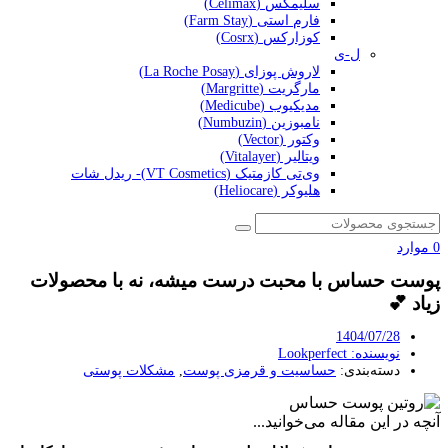
سلیمکس (Celimax)
فارم استی (Farm Stay)
کوزارکس (Cosrx)
ل-ی
لاروش پوزای (La Roche Posay)
مارگریت (Margritte)
مدیکیوب (Medicube)
نامبوزین (Numbuzin)
وکتور (Vector)
ویتالیر (Vitalayer)
وی‌تی کازمتیک (VT Cosmetics)- ریدل شات
هلیوکر (Heliocare)
0
موارد
پوست حساس با محبت درست میشه، نه با محصولات
زیاد 💕
1404/07/28
نویسنده:
Lookperfect
دسته‌بندی:
حساسیت و قرمزی پوست
,
مشکلات پوستی
آنچه در این مقاله می‌خوانید...