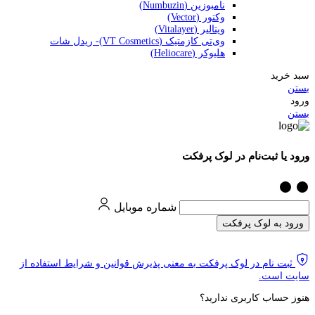
نامبوزین (Numbuzin)
وکتور (Vector)
ویتالیر (Vitalayer)
وی‌تی کازمتیک (VT Cosmetics)- ریدل شات
هلیوکر (Heliocare)
سبد خرید
بستن
ورود
بستن
ورود یا ثبت‌نام در لوک پرفکت
شماره موبایل
ورود به لوک پرفکت
ثبت نام در لوک پرفکت به معنی پذیرش قوانین و شرایط استفاده از
سایت است.
هنوز حساب کاربری ندارید؟