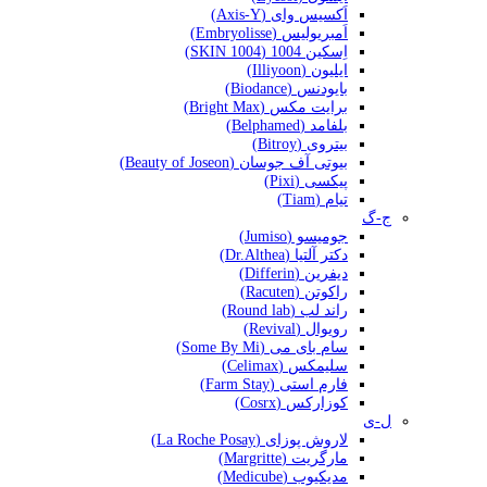
اَکسیس وای (Axis-Y)
اَمبریولیس (Embryolisse)
اِسکین 1004 (SKIN 1004)
ایلیون (Illiyoon)
بایودنس (Biodance)
برایت مکس (Bright Max)
بلفامد (Belphamed)
بیتروی (Bitroy)
بیوتی آف جوسان (Beauty of Joseon)
پیکسی (Pixi)
تیام (Tiam)
ج-گ
جومیسو (Jumiso)
دکتر آلتیا (Dr.Althea)
دیفرین (Differin)
راکوتن (Racuten)
راند لب (Round lab)
رویوال (Revival)
سام بای می (Some By Mi)
سلیمکس (Celimax)
فارم استی (Farm Stay)
کوزارکس (Cosrx)
ل-ی
لاروش پوزای (La Roche Posay)
مارگریت (Margritte)
مدیکیوب (Medicube)