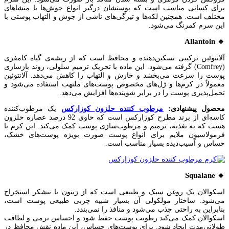
برای کسانی مناسب است که پوستشان درگیر انواع جوش‌ها با منشاهای
مختلف است. همچنین لکه‌ها و تیرگی‌های ناشی از جوش و التهاب پوستی با
این سرم کمرنگ می‌شود.
🔹 Allantoin
آلانتوئین ترکیبی تسکین‌دهنده و محافظ است که از ریشه‌ی گیاه کامفری
(Comfrey) گرفته می‌شود. این ماده با تحریک ترمیم سلولی، روند بازسازی
پوست را سرعت می‌بخشد و خارش و التهاب را کاهش می‌دهد. آلانتوئین
معمولاً در کرم‌ها و ژل‌های مخصوص پوست‌های ملتهب استفاده می‌شود و
تحمل‌پذیری پوست را در برابر شوینده‌ها افزایش می‌دهد.
محصول پیشنهادی:
مرطوب کننده حلزون کوزارکس
یک مرطوب‌کننده
کاسه‌ای از برند مطرح کوزارکس است که حاوی 92 درصد عصاره حلزون
هست که به تغذیه، ترمیم و مرطوب‌سازی پوست کمک می‌کند. این کرم با
فرمولاسیون ملایم برای انواع پوست صورت بویژه پوست‌های خشک،
حساس و آسیب‌دیده بسیار مناسب است.
🔹 Squalane
اسکوالان یک روغن سبک و طبیعی است که از زیتون یا نیشکر استخراج
می‌شود. ساختار مولکولی آن بسیار شبیه چربی طبیعی پوست است،
بنابراین به راحتی جذب می‌شود و منافذ را نمی‌بندد.
اسکوالان کمک می‌کند رطوبت پوست حفظ شود و احساس نرمی و لطافت
طولانی‌مدت ایجاد شود. برای پوست‌های حساس، این ماده نقش محافظ در