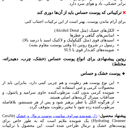
برابر خشکی، باد و هوای سرد دارد.
ترکیباتی که پوست حساس باید از آن‌ها دوری کند
❌
برای آرام ماندن پوست، بهتر است از این ترکیبات اجتناب کنی:
الکل‌های خشک (مثل Alcohol Denat)
اسانس‌های گیاهی و عطرها
اسیدهای قوی (مثل گلیکولیک و لاکتیک اسید با درصد بالا)
رتینول در شروع روتین (تا وقتی پوستت مقاوم بشه)
شوینده‌های کف‌دار قوی با SLS
روتین پیشنهادی برای انواع پوست حساس (خشک، چرب، دهیدراته،
مختلط)
🔸 پوست خشک و حساس
این نوع پوست هم رطوبت و هم چربی کمی دارد، بنابراین باید از
محصولات کرمی و غنی استفاده کند.
شوینده کرمی بدون کف، مرطوب‌کننده حاوی سرامید و پانتنول، و
ضدآفتاب مینرال گزینه‌های اصلی هستند.
از هرگونه الکل یا عطر پرهیز شود و پس از هر شستشو، بلافاصله
مرطوب‌کننده زده شود تا تبخیر رطوبت متوقف گردد.
پیشنهاد محصول:
ژل شوینده سراوی مناسب پوست نرمال و خشک
(CeraVe
Hydrating Cleanser) یک شوینده ملایم است که به طور خاص برای
پوست‌های خشک و نرمال طراحی شده است. این محصول با ترکیبات