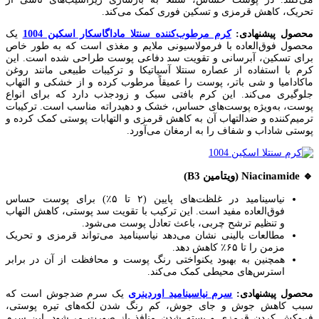
تحریک، کاهش قرمزی و تسکین فوری کمک می‌کند.
محصول پیشنهادی:
کرم مرطوب‌کننده سنتلا ماداگاسکار اسکین 1004
یک
محصول فوق‌العاده با فرمولاسیونی ملایم و مغذی است که به طور خاص
برای تسکین، آبرسانی و تقویت سد دفاعی پوست طراحی شده است. این
کرم با استفاده از عصاره سنتلا آسیاتیکا و ترکیبات طبیعی مانند روغن
ماکادامیا و شی باتر، پوست را عمیقاً مرطوب کرده و از خشکی و التهاب
جلوگیری می‌کند. این کرم بافتی سبک و زودجذب دارد که برای انواع
پوست، به‌ویژه پوست‌های حساس، خشک و دهیدراته مناسب است. ترکیبات
ترمیم‌کننده و ضدالتهاب آن به کاهش قرمزی و التهابات پوستی کمک کرده و
پوستی شاداب و شفاف را به ارمغان می‌آورد.
🔹 Niacinamide (ویتامین B3)
نیاسینامید در غلظت‌های پایین (۲ تا ۵٪) برای پوست حساس
فوق‌العاده مفید است. این ترکیب با تقویت سد پوستی، کاهش التهاب
و تنظیم ترشح چربی، باعث تعادل پوست می‌شود.
مطالعات بالینی نشان می‌دهد نیاسینامید می‌تواند قرمزی و تحریک
مزمن را تا ۶۵٪ کاهش دهد.
همچنین به بهبود یکنواختی رنگ پوست و محافظت از آن در برابر
استرس‌های محیطی کمک می‌کند.
محصول پیشنهادی:
سرم نیاسینامید اوردینری
یک سرم ضدجوش است که
سبب کاهش جوش و جای جوش، کم رنگ شدن لکه‌های تیره پوستی،
فروکش کردن قرمزی و بسته شدن منافذ باز صورت می‌شود. این سرم