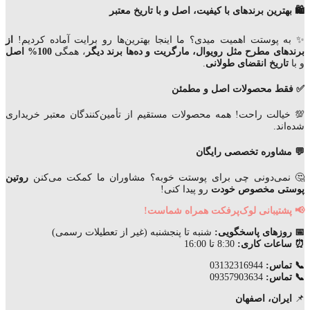
🛍️ بهترین برندهای با کیفیت، اصل و با تاریخ معتبر
✨ به پوستت اهمیت میدی؟ ما اینجا بهترین‌ها رو برایت آماده کردیم!
از
برندهای مطرح مثل رویوال، مارگریت و ده‌ها برند دیگر
، همگی
100% اصل
و با
تاریخ انقضای
طولانی
.
✅ فقط محصولات اصل و مطمئن
💯 خیالت راحت! همه محصولات مستقیم از تأمین‌کنندگان معتبر خریداری
شده‌اند.
💬 مشاوره تخصصی رایگان
🤔 نمی‌دونی چی برای پوستت خوبه؟ مشاوران ما کمکت می‌کنن
روتین
پوستی مخصوص خودت
رو پیدا کنی!
📢 پشتیبانی لوک‌پرفکت همراه شماست!
📅 روزهای پاسخگویی:
شنبه تا پنجشنبه (غیر از تعطیلات رسمی)
⏰ ساعات کاری:
8:30 تا 16:00
📞 تماس:
03132316944
📞 تماس:
09357903634
📌
ایران، اصفهان