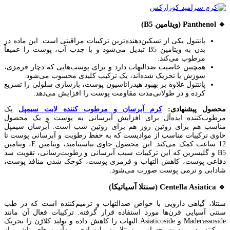
🔹 Panthenol (ویتامین B5)
پانتنول یکی از تسکین‌دهنده‌ترین ترکیبات مراقبتی است. این ماده در
بدن به ویتامین B5 تبدیل می‌شود و با جذب آب، پوست را عمیقاً
مرطوب می‌کند.
همچنین خاصیت ضدالتهاب دارد و برای پوست‌هایی که دچار قرمزی،
سوزش یا تحریک شده‌اند، یک ترکیب کلیدی محسوب می‌شود.
پانتنول علاوه بر بهبود هیدراتاسیون پوست، بازسازی سلولی را تسریع
کرده و در طولانی‌مدت مقاومت پوست را افزایش می‌دهد.
محصول پیشنهادی:
کرم آبرسان و مرطوب کننده لایت سیمپل
یک
مرطوب‌کننده ایده‌آل برای افزایش آبرسانی به پوست و یک محصول
مناسب هم برای روتین روز هم برای روتین شب است. آبرسان سیمپل
حاوی ترکیبات مناسب از موادیست که به حفظ رطوبت و آبرسانی پوست تا
12 ساعت کمک می‌‎کند. این محصول حاوی نیاسینامید، ویتامین E، ویتامین
B5 و گلیسرین که این ترکیبات سبب آبرسانی و رطوبت‌رسانی، تقویت سد
دفاعی پوست، کاهش التهاب و قرمزی پوست، کوچک شدن منافذ پوست،
شادابی و نرمی پوست صورت می‌شود.
🔹 Centella Asiatica (سنتلا آسیاتیکا)
سنتلا، گیاهی دارویی با خواص ضدالتهاب و ترمیم‌کننده است که در طب
سنتی آسیایی قرن‌ها مورد استفاده قرار گرفته. ترکیبات فعال آن مانند
Madecassoside و Asiaticoside التهاب را کاهش داده و تولید کلاژن را تحریک
می‌کنند. در پوست حساس، سنتلا به بازسازی ریزآسیب‌های ناشی از