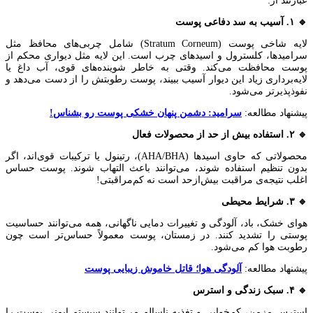
عبارتند از:
🔹 ۱. آسیب به سد دفاعی پوست
لایه شاخی پوست (Stratum Corneum) شامل چربی‌های محافظ مثل
سرامیدها، کلسترول و اسیدهای چرب است. این لایه مثل دیواری محکم از
پوست محافظت می‌کند. وقتی به خاطر شوینده‌های قوی، آب داغ یا
لایه‌برداری زیاد این دیوار آسیب ببیند، پوست رطوبتش را از دست می‌دهد و
نفوذپذیرتر می‌شود.
پیشنهاد مطالعه:
سرامید: دشمن پنهان خشکی پوست رو بشناس!
🔹 ۲. استفاده بیش از حد از محصولات فعال
محصولاتی که حاوی اسیدها (AHA/BHA)، رتینول یا ترکیبات قوی‌اند، اگر
بدون تنظیم استفاده شوند، می‌توانند باعث التهاب شوند. پوست حساس
اغلب نتیجه‌ی مراقبت بیش‌از‌حد است نه کم‌مراقبتی!
🔹 ۳. شرایط محیطی
هوای خشک، باد، آلودگی و تغییرات دمایی ناگهانی، همه می‌توانند حساسیت
پوستی را تشدید کنند. در زمستان، پوست معمولاً حساس‌تر است چون
رطوبت هوا کم می‌شود.
پیشنهاد مطالعه:
آلودگی هوا؛ قاتل خاموش زیبایی پوست
🔹 ۴. سبک زندگی و استرس
استرس مزمن، کم‌خوابی و تغذیه ناسالم می‌توانند سیستم ایمنی پوست را