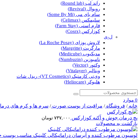
راند لب (Round lab)
رویوال (Revival)
سام بای می (Some By Mi)
سلیمکس (Celimax)
فارم استی (Farm Stay)
کوزارکس (Cosrx)
ل-ی
لاروش پوزای (La Roche Posay)
مارگریت (Margritte)
مدیکیوب (Medicube)
نامبوزین (Numbuzin)
وکتور (Vector)
ویتالیر (Vitalayer)
وی‌تی کازمتیک (VT Cosmetics)- ریدل شات
هلیوکر (Heliocare)
0
موارد
خانه
فروشگاه
مراقبت از پوست صورت
سرم ها و کرم های درما
/
/
/
پچ درمان جوش و آکنه کوزارکس
۷۳۷,۰۰۰
تومان
بازگشت به محصولات
لوسیون مرطوب کننده و آبرسان دراماتیکالی کلینیک مناسب پوس