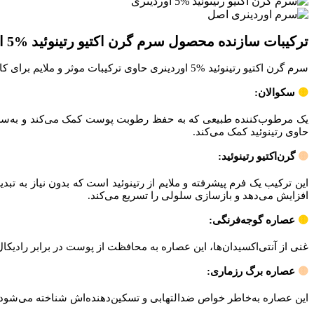
ترکیبات سازنده محصول سرم گرن اکتیو رتینوئید %5 اوردینری
سرم گرن اکتیو رتینوئید %5 اوردینری حاوی ترکیبات موثر و ملایم برای کاهش چین و چروک‌ها و شفافیت پوست صورت است. این محصول شامل ترکیبات زیر است:
🟡
سکوالان:
یک مرطوب‌کننده طبیعی که به حفظ رطوبت پوست کمک می‌کند و به‌سرع
حاوی رتینوئید کمک می‌کند.
🟡
گرن‌اکتیو رتینوئید:
این ترکیب یک فرم پیشرفته و ملایم از رتینوئید است که بدون نیاز به تب
افزایش می‌دهد و بازسازی سلولی را تسریع می‌کند.
🟡
عصاره گوجه‌فرنگی:
غنی از آنتی‌اکسیدان‌ها، این عصاره به محافظت از پوست در برابر راد
🟡
عصاره برگ رزماری:
این عصاره به‌خاطر خواص ضدالتهابی و تسکین‌دهنده‌اش شناخته می‌شو