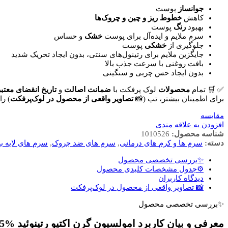
جوانساز
پوست
کاهش
خطوط ریز و چین و چروک‌ها
بهبود
رنگ
پوست
سرم ملایم و ایده‌آل برای پوست
خشک
و حساس
جلوگیری از
خشکی
پوست
جایگزین ملایم برای رتینول‌های سنتی، بدون ایجاد تحریک شدید
بافت روغنی با سرعت جذب بالا
بدون ایجاد حس چربی و سنگینی
✅
🛒
تمام
محصولات
لوک پرفکت با
ضمانت اصالت
و
تاریخ انقضای معتبر
برای اطمینان بیشتر، تب (📸
تصاویر واقعی از محصول در لوک‌پرفکت
) را
مقایسه
افزودن به علاقه مندی
شناسه محصول:
1010526
دسته:
سرم ها و کرم های درمانی
,
سرم های ضد چروک
,
سرم های لایه بر
✨بررسی تخصصی محصول
⚙️جدول مشخصات کلیدی محصول
دیدگاه کاربران
📸 تصاویر واقعی از محصول در لوک‌پرفکت
✨بررسی تخصصی محصول
معرفی و بیان کاربرد امولسیون گرن اکتیو رتینوئید %5 اوردینری