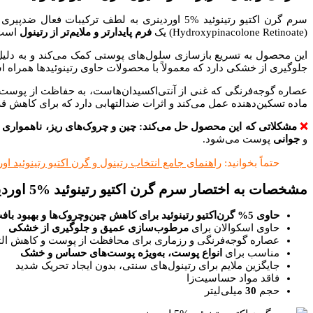
سرم گرن اکتیو رتینوئید %5 اوردینری به لطف ترکیبات فعال ضدپیری خود، یک انتخاب عالی برای کسانی است که به دنبال
(Hydroxypinacolone Retinoate) یک
فرم پایدارتر و ملایم‌تر از رتینول
است 
این محصول به تسریع بازسازی سلول‌های پوستی کمک می‌کند و به دلیل 
جلوگیری از خشکی دارد که معمولاً با محصولات حاوی رتینوئید‌ها همراه 
عصاره گوجه‌فرنگی که غنی از آنتی‌اکسیدان‌هاست، به حفاظت از پوست 
ماده تسکین‌دهنده عمل می‌کند و اثرات ضدالتهابی دارد که برای کاهش ق
❌
مشکلاتی که این محصول حل می‌کند: چین و چروک‌های ریز، ناهمواری 
و
جوانی
پوست می‌شود.
حتماً بخوانید:
راهنمای جامع انتخاب رتینول و گرن اکتیو رتینوئید او
مشخصات به اختصار سرم گرن اکتیو رتینوئید %5 اوردینری
حاوی 5% گرن‌اکتیو رتینوئید برای کاهش چین‌وچروک‌ها و بهبود بافت پوست
حاوی اسکوالان برای
مرطوب‌سازی عمیق و جلوگیری از خشکی
عصاره گوجه‌فرنگی و رزماری برای محافظت از پوست و کاهش ال
مناسب برای
انواع پوست، به‌ویژه پوست‌های حساس و خشک
جایگزین ملایم برای رتینول‌های سنتی، بدون ایجاد تحریک شدید
فاقد مواد حساسیت‌زا
حجم
30
میلی‌لیتر