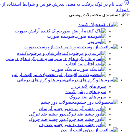
ثبت نام در لوک پرفکت به معنی پذیرش قوانین و شرایط استفاده از
0
موارد
✨🌿 دسته‌بندی محصولات پوستی
پاک کننده
پاک کننده آرایش صورت
شوینده صورت
تونر
مراقبت از پوست صورت
آبرسان و مرطوب‌کننده
سرم ها و کرم های درمانی
ضد آفتاب
ماسک صورت
محصولات مراقبت از لب
سرم ها و کرم های درمانی
سرم های لایه بردار
سرم های روشن کننده
سرم های ضد چروک
محصولات دور چشم
دور چشم آبرسان
دور چشم ضد تیرگی
دور چشم ضد چروک
دور چشم ضد پف
مراقبت از بدن