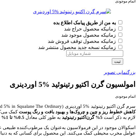
اتمام موجودی
به من از طریق پیامک اطلاع بده
زمانیکه محصول حراج شد
زمانیکه محصول موجود شد
زمانیکه محصول توقف فروش شد
زمانیکه نسخه جدید محصول منتشر شد
ثبت
بزرگنمایی تصویر
امولسیون گرن اکتیو رتینوئید %5 اوردینری
اتمام موجودی
سرم گرن اکتیو رتینوئید %5 اوردینری (Granactive Retinoid 5% in Squalane The Ordinary) یک سرم
کاهش خطوط ریز و چین و چروک‌ها
و
بهبود بافت و رنگ
پوست
کمک می‌کند
لازم به ذکر است
5% گرن‌اکتیو رتینوئید
به طور کلی معادل
0.5% تا 1% رتینول
اسکوالان موجود در این فرمولاسیون به‌عنوان یک مرطوب‌کننده طبیعی ع
عوامل مخرب محیطی کمک می‌کنند. این محصول برای کسانی که به دنبال یک