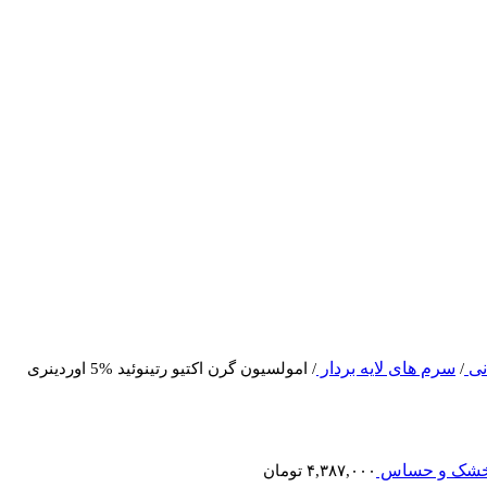
نی
سرم های لایه بردار
/
/
امولسیون گرن اکتیو رتینوئید %5 اوردینری
ت خشک و حساس
۴,۳۸۷,۰۰۰
تومان