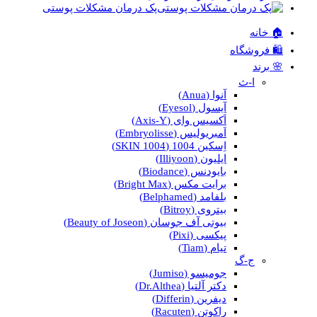
پک درمان مشکلات پوستی
🏠 خانه
🛍️ فروشگاه
🌸 برند
ا-ث
آنوا (Anua)
آیسول (Eyesol)
اَکسیس وای (Axis-Y)
اَمبریولیس (Embryolisse)
اِسکین 1004 (SKIN 1004)
ایلیون (Illiyoon)
بایودنس (Biodance)
برایت مکس (Bright Max)
بلفامد (Belphamed)
بیتروی (Bitroy)
بیوتی آف جوسان (Beauty of Joseon)
پیکسی (Pixi)
تیام (Tiam)
ج-گ
جومیسو (Jumiso)
دکتر آلتیا (Dr.Althea)
دیفرین (Differin)
راکوتن (Racuten)