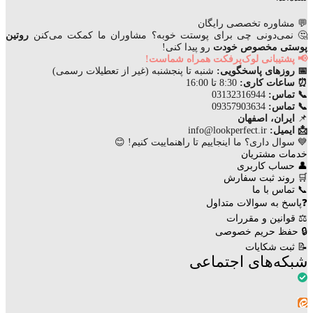
💬 مشاوره تخصصی رایگان
🤔 نمی‌دونی چی برای پوستت خوبه؟ مشاوران ما کمکت می‌کنن
روتین
پوستی مخصوص خودت
رو پیدا کنی!
📢 پشتیبانی لوک‌پرفکت همراه شماست!
📅 روزهای پاسخگویی:
شنبه تا پنجشنبه (غیر از تعطیلات رسمی)
⏰ ساعات کاری:
8:30 تا 16:00
📞 تماس:
03132316944
📞 تماس:
09357903634
📌
ایران، اصفهان
📩 ایمیل:
info@lookperfect.ir
💙 سوال داری؟ ما اینجاییم تا راهنماییت کنیم! 😊
خدمات مشتریان
👤 حساب کاربری
🛒 روند ثبت سفارش
📞 تماس با ما
❓پاسخ به سوالات متداول
⚖ قوانین و مقررات
🔒 حفظ حریم خصوصی
📝 ثبت شکایات
شبکه‌های اجتماعی