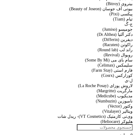
بیتروی (Bitroy)
بیوتی آف جوسان (Beauty of Joseon)
پیکسی (Pixi)
تیام (Tiam)
ج-گ
جومیسو (Jumiso)
دکتر آلتیا (Dr.Althea)
دیفرین (Differin)
راکوتن (Racuten)
راند لب (Round lab)
رویوال (Revival)
سام بای می (Some By Mi)
سلیمکس (Celimax)
فارم استی (Farm Stay)
کوزارکس (Cosrx)
ل-ی
لاروش پوزای (La Roche Posay)
مارگریت (Margritte)
مدیکیوب (Medicube)
نامبوزین (Numbuzin)
وکتور (Vector)
ویتالیر (Vitalayer)
وی‌تی کازمتیک (VT Cosmetics)- ریدل شات
هلیوکر (Heliocare)