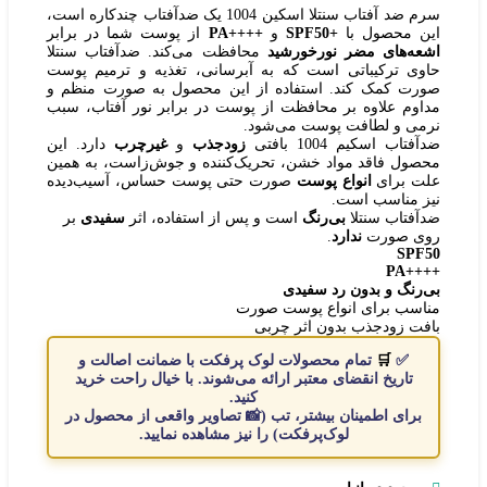
سرم ضد آفتاب سنتلا اسکین 1004 یک ضدآفتاب چندکاره است،
این محصول با
+SPF50
و
++++PA
از پوست شما در برابر
اشعه‌‌های مضر نورخورشید
محافظت می‌کند. ضدآفتاب سنتلا
حاوی ترکیباتی است که به آبرسانی، تغذیه و ترمیم پوست
صورت کمک ‌کند. استفاده از این محصول به صورت منظم و
مداوم علاوه بر محافظت از پوست در برابر نور آفتاب، سبب
نرمی و لطافت پوست می‌شود.
ضدآفتاب اسکیم 1004 بافتی
زودجذب
و
غیرچرب
دارد. این
محصول فاقد مواد خشن، تحریک‌کننده و جوش‌زاست، به همین
علت برای
انواع پوست
صورت حتی پوست حساس، آسیب‌دیده
نیز مناسب است.
ضدآفتاب سنتلا
بی‌رنگ
است و پس از استفاده، اثر
سفیدی
بر
روی صورت
ندارد
.
SPF50
++++PA
بی‌رنگ و بدون رد سفیدی
مناسب برای انواع پوست صورت
بافت زودجذب بدون اثر چربی
✅
🛒
تمام
محصولات
لوک پرفکت با
ضمانت اصالت
و
تاریخ انقضای معتبر
ارائه می‌شوند. با
خیال
راحت
خرید
کنید.
برای اطمینان بیشتر، تب (📸
تصاویر واقعی از محصول در
لوک‌پرفکت
) را نیز مشاهده نمایید.