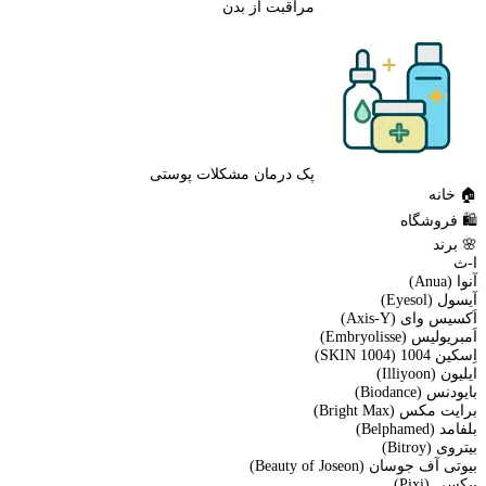
مراقبت از بدن
پک درمان مشکلات پوستی
🏠 خانه
🛍️ فروشگاه
🌸 برند
ا-ث
آنوا (Anua)
آیسول (Eyesol)
اَکسیس وای (Axis-Y)
اَمبریولیس (Embryolisse)
اِسکین 1004 (SKIN 1004)
ایلیون (Illiyoon)
بایودنس (Biodance)
برایت مکس (Bright Max)
بلفامد (Belphamed)
بیتروی (Bitroy)
بیوتی آف جوسان (Beauty of Joseon)
پیکسی (Pixi)