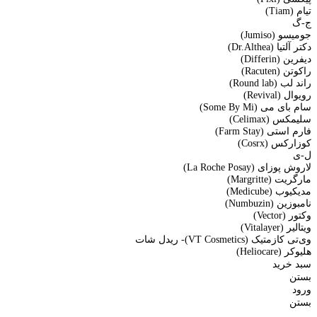
تیام (Tiam)
ج-گ
جومیسو (Jumiso)
دکتر آلتیا (Dr.Althea)
دیفرین (Differin)
راکوتن (Racuten)
راند لب (Round lab)
رویوال (Revival)
سام بای می (Some By Mi)
سلیمکس (Celimax)
فارم استی (Farm Stay)
کوزارکس (Cosrx)
ل-ی
لاروش پوزای (La Roche Posay)
مارگریت (Margritte)
مدیکیوب (Medicube)
نامبوزین (Numbuzin)
وکتور (Vector)
ویتالیر (Vitalayer)
وی‌تی کازمتیک (VT Cosmetics)- ریدل شات
هلیوکر (Heliocare)
سبد خرید
بستن
ورود
بستن