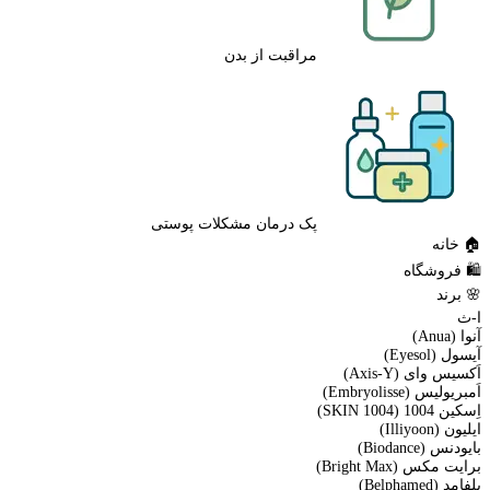
مراقبت از بدن
پک درمان مشکلات پوستی
🏠 خانه
🛍️ فروشگاه
🌸 برند
ا-ث
آنوا (Anua)
آیسول (Eyesol)
اَکسیس وای (Axis-Y)
اَمبریولیس (Embryolisse)
اِسکین 1004 (SKIN 1004)
ایلیون (Illiyoon)
بایودنس (Biodance)
برایت مکس (Bright Max)
بلفامد (Belphamed)