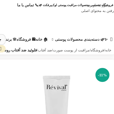
📞 تماس با ما
عبور به ناوبری
فروشگاه تخصصی محصولات مراقبت پوستی لوک‌پرفکت 🌿
رفتن به محتوای اصلی
✨🌿 دسته‌بندی محصولات پوستی
🏠 خانه
🛍️ فروشگاه
🌸 برند
خانه
/
فروشگاه
/
مراقبت از پوست صورت
/
ضد آفتاب
/
فلوئید ضد آفتاب روشن‌
من 
-11%
طر
پیا
اطل
زما
مح