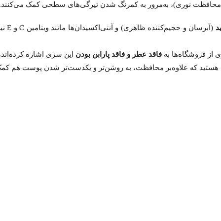
ف محافظت نوری)، به‌مرور به کمرنگ شدن تیرگی‌های سطحی کمک می‌کنند.
د
(آبرسان و حجیم‌کننده ظاهری) و آنتی‌اکسیدان‌ها مانند ویتامین C و E نیز استفاده شده تا رادیکال‌های آزاد ناشی از UV خنثی شوند و
ی از فروشگاه‌ها به
فاقد عطر و فاقد پارابن بودن
این سری اشاره کرده‌اند
هستید که علاوه‌بر محافظت، به روشن‌تر و یکدست‌تر شدن پوست هم کمک کند، Lumisense رویوال گزینه‌ای هوشمندانه و اق