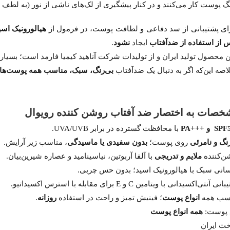
گ پوست کار می‌کنند و در کنار پیشگیری از لک‌های ناشی از نور (به لط
ای پشتیبانی از سد دفاعی و لطافت پوست، در فرمول از
هیالورونیک اسی
 از استفاده از ضدآفتاب
ایجاد
نشود
.
ن محصول تولید ایران و از تولیدات شرکت آناهید کیمیا فارمد است؛ بسیار
اصه این‌که اگر به دنبال یک ضدآفتاب
بی‌رنگ، سبک، مناسب همه پوست‌ها
صات به اختصار ضد آفتاب روشن کننده رویوال
با محافظت گسترده در برابر UVA/UVB.
نگ و نامرئی
روی پوست؛
بدون سفیدی یا ماسیدگی
، مناسب زیر آرایش.
ن‌کننده
ملایم و تدریجی
با آلفا آربوتین، نیاسینامید و عصاره شیرین‌بیان.
سانی سبک با هیالورونیک اسید؛ بدون حس چربی.
ی آنتی‌اکسیدانی با ویتامین C و E برای مقابله با استرس اکسیداتیو.
سب همه
انواع پوست
؛ فینیش تمیز و راحت در استفاده
روزانه
.
 پوست:
همه انواع پوست
ت ایران