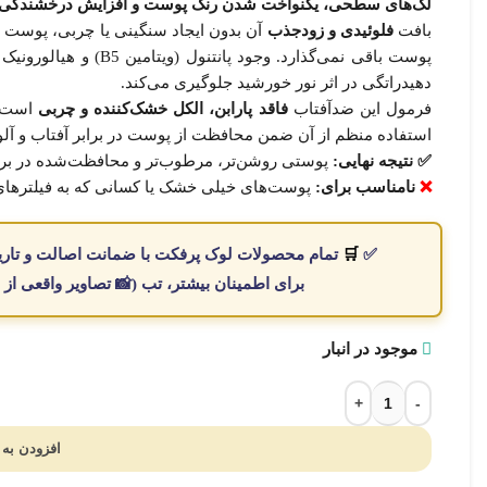
قف
لک‌های سطحی، یکنواخت شدن رنگ پوست و افزایش درخشندگی
وش
بافت
فلوئیدی و زودجذب
آن بدون ایجاد سنگینی یا چربی، پوست ر
پوست باقی نمی‌گذارد. 
دهیدراتگی در اثر نور خورشید جلوگیری می‌کند.
فرمول این ضدآفتاب
فاقد پارابن، الکل خشک‌کننده و چربی
است و
نیکه
استفاده منظم از آن ضمن محافظت از پوست در برابر آفتاب و آل
خه
✅ نتیجه نهایی:
پوستی روشن‌تر، مرطوب‌تر و محافظت‌شده در برا
د
❌
نامناسب برای:
پوست‌های خیلی خشک یا کسانی که به فیلترها
صول
تشر شد
✅
🛒
تمام
محصولات
لوک پرفکت با
ضمانت اصالت
و
تار
برای اطمینان بیشتر، تب (📸
تصاویر واقعی از
ثبت
موجود در انبار
افزودن به 