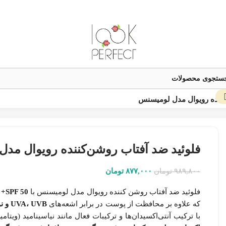
کننده رویوال مدل لومیسنس
به
از
فلوئید ضد آفتاب روشن‌کننده رویوال مد
یق
مک
۹۸۹,۸۰۰
تومان
۸۷۷,۰۰۰
تومان
اع بده
فلوئید ضد آفتاب روشن کننده رویوال مدل لومیسنس با
SPF 50+ و +++PA
که علاوه بر محافظت از پوست در برابر اشعه‌های
UVA، UVB و نور آبی، خاصیت روشن‌کنندگی و شفافیت
نیکه
صول
با ترکیب آنتی‌اکسیدان‌ها و ترکیبات فعال مانند نیاسینامید (ویتامین B3)، ویتامین C پایدار و هیالورونیک اسید، به مرور 