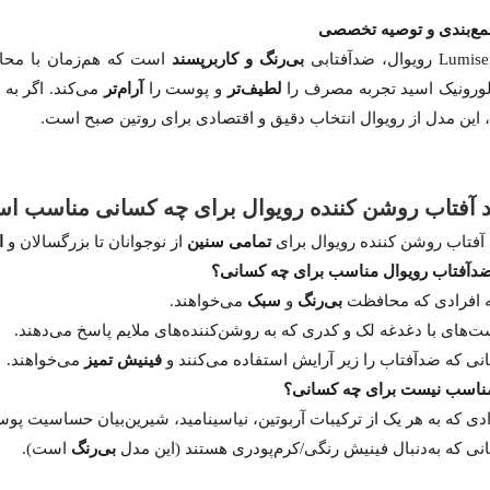
جمع‌بندی و توصیه تخصصی
L رویوال، ضدآفتابی
بی‌رنگ و کاربرپسند
است که هم‌زمان با مح
لورونیک اسید تجربه مصرف را
لطیف‌تر
و پوست را
آرام‌تر
می‌کند. اگر به
، این مدل از رویوال انتخاب دقیق و اقتصادی برای روتین صبح است.
آفتاب روشن کننده رویوال برای چه کسانی مناسب ا
آفتاب روشن کننده رویوال برای
تمامی سنین
از نوجوانان تا بزرگسالان و
ا
دآفتاب رویوال مناسب برای چه کسانی؟
 افرادی که محافظت
بی‌رنگ
و
سبک
می‌خواهند.
ت‌های با دغدغه لک و کدری که به روشن‌کننده‌های ملایم پاسخ می‌دهند.
نی که ضدآفتاب را زیر آرایش استفاده می‌کنند و
فینیش تمیز
می‌خواهند.
اسب نیست برای چه کسانی؟
دی که به هر یک از ترکیبات آربوتین، نیاسینامید، شیرین‌بیان حساسیت پوس
نی که به‌دنبال فینیش رنگی/کرم‌پودری هستند (این مدل
بی‌رنگ
است).