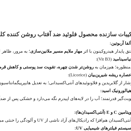
یبات سازنده محصول فلوئید ضد آفتاب روشن کننده کل
لفا آربوتین:
 پایدار هیدروکینون با اثر
مهار ملایم مسیر ملانین‌سازی
؛ به مرور، ظاهر لک‌
یاسینامید
(Vit B3):
منظوره؛ هم‌زمان به
روشن‌تر شدن چهره، تقویت سد پوستی و کاهش قر
صاره ریشه شیرین‌بیان
(Licorice):
ر از گلابریدین و فلاونوئیدهای آنتی‌اکسیدانی؛ به تعدیل هایپرپیگمانتاسیون و آرامش التها
یالورونیک اسید:
بت‌گیر قدرتمند؛ آب را در لایه‌های اپیدرم نگه می‌دارد و خشکی پس از 
مین C و E (آنتی‌اکسیدان‌ها):
سیدان هم‌افزا که رادیکال‌های آزاد ناشی از UV و آلودگی را خنثی می‌کنند و به محافظت از لیپیدها و کلاژن کمک می‌کنند؛ مکملی برای SPF بالا.
یستم فیلترهای شیمیایی UV: