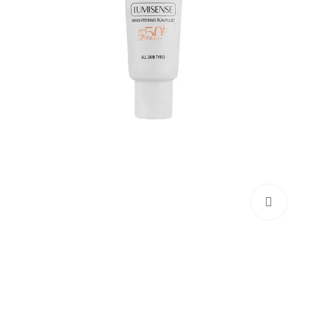
تو
فر
شد
زما
نس
جدی
مح
من
بزرگنمایی تصویر