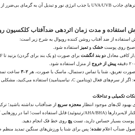
انرژی نور و تبدیل آن به گرمای بی‌ضرر از DNA و کلاژن محافظت می‌کنند و فینیش بی‌رنگ و بدون سفیدی به‌جا می‌گذارند.
 استفاده و مدت زمان اثردهی ضدآفتاب کلکسیون رو
 استفاده از ضد آفتاب روشن کننده رویوال به شرح زیر است:
صبح روی پوست
خشک
و
تمیز
استفاده شود.
ار کافی معادل
دو بند انگشت
برای صورت (و یک بند برای گردن) بزنید تا SPF درج‌شده به‌دست آید.
پیش از خروج
از منزل استفاده شود.
صورت تعریق، شنا یا تماس دستمال، ماسک با صورت، هر
۲–۳
ساعت تمدی
: اگر از سرم‌های فعال (ویتامین C، نیاسینامید) استفاده می‌کنید، مشکلی با این ضدآفتاب ندارد؛ فقط ترتیب سرم، مرطوب‌کننده (در صورت نیاز)، ضدآفتاب را رعایت کنید.
کات تکمیلی و تداخلات
 بهبود لک‌های موجود انتظار
معجزه سریع
از ضدآفتاب نداشته باشید؛ تر
رها (AHA/BHA/رتینوئید) قابل استفاده است؛ اما در روزهایی که لایه‌بردار قوی می‌زنید،
 پوست بسیار حساس دارید، تست
پچ
روی خط فک انجام دهید.
ول ضدآب اعلام
نشده
؛ پس برای شنا یا ورزش‌های سنگین تمدید منظم