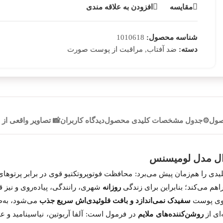
مقایسه
افزودن به علاقه مندی
شناسه محصول:
1010618
ضد آفتاب
مراقبت از پوست صورت
دسته:
,
صول
⚙️جدول مشخصات کلیدی محصول
دیدگاه کاربران
📸 تصاویر واقعی از
وال مدل لومیسنس
ی را هم‌زمان پیش می‌برد: محافظت فوتوپروتکتیو قوی در برابر پرتوها
روزانه
شهری، رانندگی، پیاده‌روی و نیز ق
روی پوست
سفیدک نمی‌اندازد و بافت فلوئیدی‌اش سریع جذب
می‌شود، به‌طو
ای از
روشن‌کننده‌های ملایم
در فرمول است: آلفا آربوتین، نیاسینامید و 