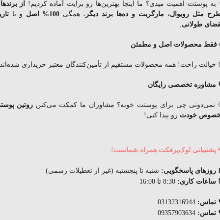
به پوستت اهمیت میدی؟ ما اینجا بهترین‌ها رو برایت آماده کردیم!
از برندها
رح مثل رویوال، مارگریت و ده‌ها برند دیگر
، همگی
100% اصل
و با
تاری
قضای
طولانی
.
فقط محصولات اصل و مطمئن
 خیالت راحت! همه محصولات مستقیم از تأمین‌کنندگان معتبر خریداری شده‌اند.
 مشاوره تخصصی رایگان
 نمی‌دونی چی برای پوستت خوبه؟ مشاوران ما کمکت می‌کنن
روتین پوست
صوص خودت
رو پیدا کنی!
 پشتیبانی لوک‌پرفکت همراه شماست!
 روزهای پاسخگویی:
شنبه تا پنجشنبه (غیر از تعطیلات رسمی)
ساعات کاری:
8:30 تا 16:00
 تماس:
03132316944
 تماس:
09357903634