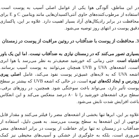
در این مناطق، آلودگی هوا یکی از عوامل اصلی آسیب به پوست است.
استفاده از مرطوب‌کننده‌های حاوی آنتی‌اکسیدان‌هایی مانند ویتامین C و E برای
محافظت در برابر رادیکال‌های آزاد بسیار اهمیت دارد. علاوه بر این، پاکسازی
دقیق پوست در انتهای روز توصیه می‌شود.
3. محافظت از پوست با ضدآفتاب در روتین مراقبت از پوست در زمستان
سیاری تصور می‌کنند که در زمستان نیازی به ضدآفتاب نیست
،
اما این یک باور
شتباه است
. حتی زمانی که خورشید ضعیف‌تر به نظر می‌رسد یا هوا ابری
است، اشعه‌های UVA و UVB همچنان می‌توانند به پوست آسیب برسانند.
شعه UVA که به لایه‌های عمیق‌تر پوست نفوذ می‌کند، عامل
اصلی پیری
ودرس و ایجاد لکه‌های تیره
است، در حالی که اشعه UVB که بیشتر بر سطح
پوست تأثیر دارد، می‌تواند باعث سوختگی شود. همچنین، در روزهای برفی،
سطح برف اشعه‌های خورشید را تا ۸۰ درصد منعکس می‌کند و این انعکاس
باعث افزایش شدت تابش می‌شود.
علاوه بر این، ابرها تنها بخشی از اشعه‌های مضر را فیلتر می‌کنند و مقدار قابل
توجهی از این اشعه‌ها به سطح پوست می‌رسند. به همین دلیل، استفاده از
ضدآفتاب در زمستان نه تنها برای حفاظت از پوست در برابر اشعه‌های مضر
ضروری است، بلکه به جلوگیری از خشکی و آسیب‌های محیطی نیز کمک